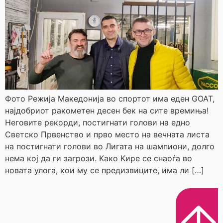
Фото Режија Македонија во спортот има еден GOAT,
најдобриот ракометен десен бек на сите времиња!
Неговите рекорди, постигнати голови на едно
Светско Првенство и прво место на вечната листа
на постигнати голови во Лигата на шампиони, долго
нема кој да ги загрози. Како Кире се снаоѓа во
новата улога, кои му се предизвиците, има ли […]