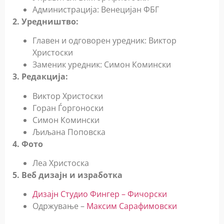
Администрација: Венецијан ФБГ
2. Уредништво:
Главен и одговорен уредник: Виктор
Христоски
Заменик уредник: Симон Комински
3. Редакција:
Виктор Христоски
Горан Ѓоргоноски
Симон Комински
Љиљана Поповска
4. Фото
Леа Христоска
5. Веб дизајн и изработка
Дизајн Студио Фингер – Фичорски
Одржување –
Максим Сарафимовски