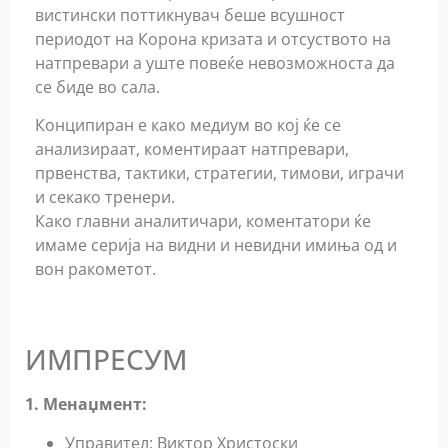
вистински поттикнувач беше всушност
периодот на Корона кризата и отсуството на
натпревари а уште повеќе невозможноста да
се биде во сала.
Конципиран е како медиум во кој ќе се
анализираат, коментираат натпревари,
првенства, тактики, стрaтегии, тимови, играчи
и секако тренери.
Како главни аналитичари, коментатори ќе
имаме серија на видни и невидни имиња од и
вон ракометот.
ИМПРЕСУМ
1. Менаџмент:
Управител: Виктор Христоски