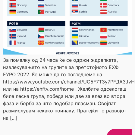
За помалку од 24 часа ќе се одржи ждрепката,
извлекувањето на групите за претстојното ЕХФ
ЕУРО 2022. Ќе може да го погледнеме на
https://www.youtube.com/channel/UC5F7T3y7PF_1A3Jv
или на https://ehftv.com/home . Желбите одсекогаш
биле лесна група, победа или две за влез во втора
фаза и борба за што подобар пласман. Овојпат
размислувам некако поинаку. Пратејќи го развојот
на […]