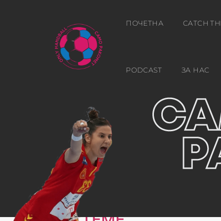
ПОЧЕТНА
CATCH TH
PODCAST
ЗА НАС
Ден:
д.м.г
РАСТЕМЕ …