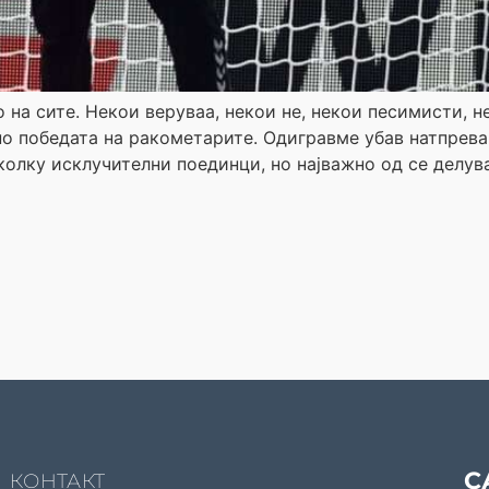
 на сите. Некои веруваа, некои не, некои песимисти, 
о победата на ракометарите. Одигравме убав натпревар
колку исклучителни поединци, но најважно од се делув
С
КОНТАКТ