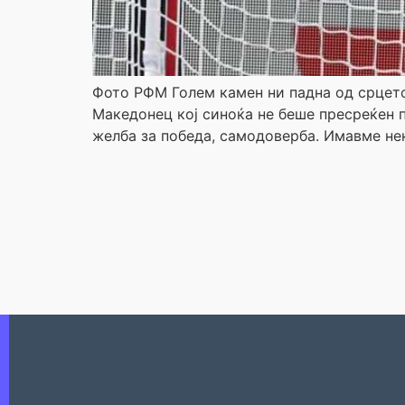
Фото РФМ Голем камен ни падна од срцето
Македонец кој синоќа не беше пресреќен п
желба за победа, самодоверба. Имавме не