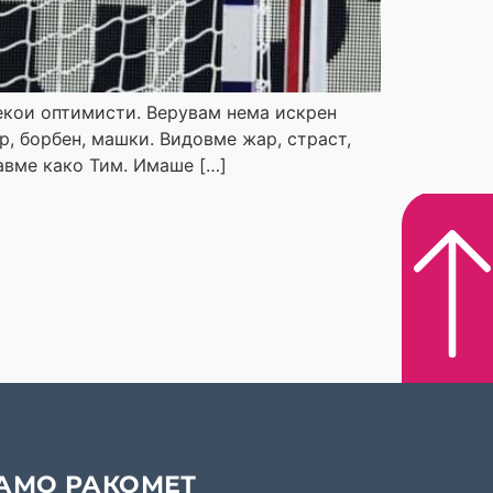
некои оптимисти. Верувам нема искрен
, борбен, машки. Видовме жар, страст,
авме како Тим. Имаше […]
АМО РАКОМЕТ