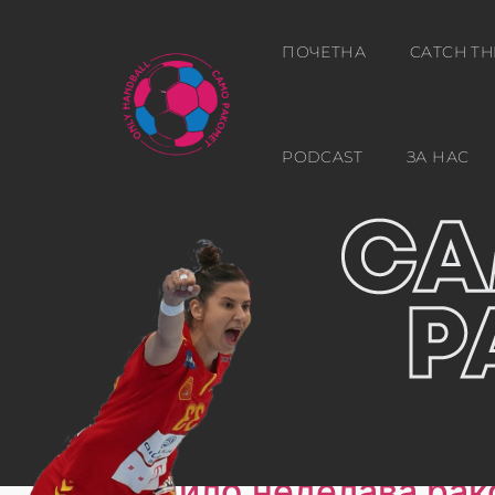
ПОЧЕТНА
CATCH TH
PODCAST
ЗА НАС
Ден:
д.м.г
Лудило,неделава рак