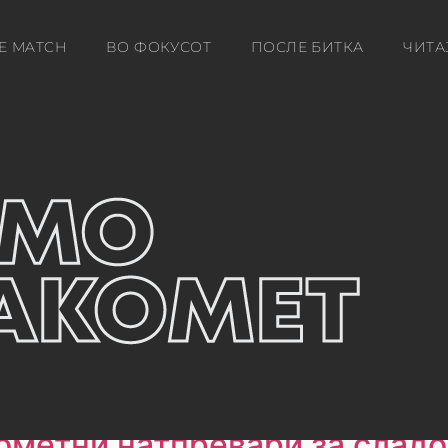
E MATCH
ВО ФОКУСОТ
ПОСЛЕ БИТКА
ЧИТА
ометни натпревари за сладо