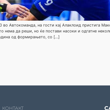
00 во Автокоманда, на гости кај Алаклоид пристига Ма
о нема да реши, но ќе постави насоки и одгатне некол
година од формирањето, со […]
С
КОНТАКТ