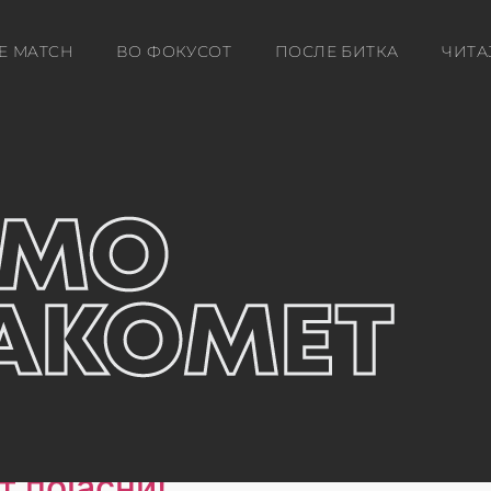
E MATCH
ВО ФОКУСОТ
ПОСЛЕ БИТКА
ЧИТА
т појасни!