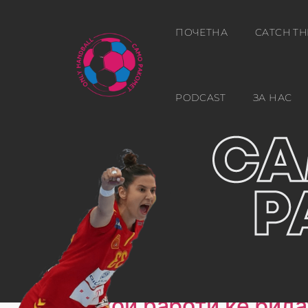
ПОЧЕТНА
CATCH TH
PODCAST
ЗА НАС
Ден:
д.м.г
Некои работи ќе бида