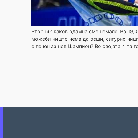
Вторник каков одамна сме немале! Во 19,
можеби ништо нема да реши, сигурно ништ
е печен за нов Шампион? Во својата 4 та 