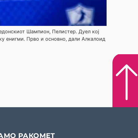
кедонскиот Шампион, Пелистер. Дуел кој
ку енигми. Прво и основно, дали Алкалоид
АМО РАКОМЕТ