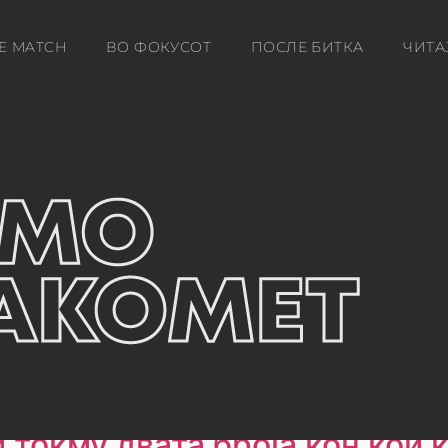
E MATCH
ВО ФОКУСОТ
ПОСЛЕ БИТКА
ЧИТА
 токму двата броја кон кои 