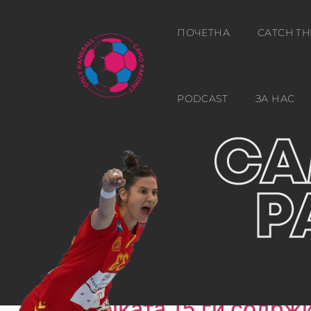
ПОЧЕТНА
CATCH TH
PODCAST
ЗА НАС
Ден:
д.м.г
Бројката 15 ги содржи