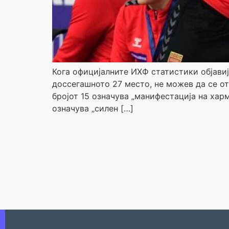
Кога официјалните ИХФ статистики објавиј
доссегашното 27 место, не можев да се от
бројот 15 означува „манифестација на харм
означува „силен […]