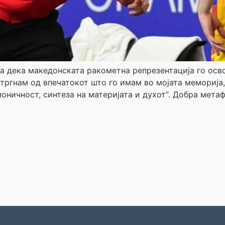
а дека македонската ракометна репрезентација го осво
тргнам од впечатокот што го имам во мојата меморија,
оничност, синтеза на материјата и духот“. Добра метаф