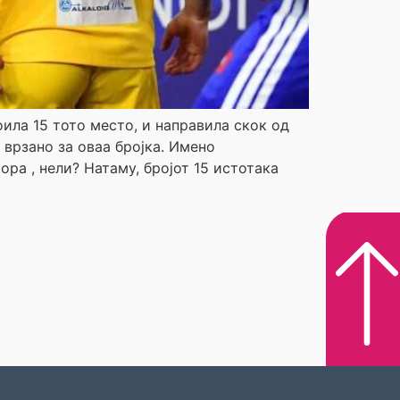
ила 15 тото место, и направила скок од
 врзано за оваа бројка. Имено
ора , нели? Натаму, бројот 15 истотака