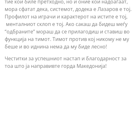
тие кои биле претходно, но и оние кои надоаѓаат,
мора сфатат дека, системот, додека е Лазаров е тој.
Профилот на играчи и карактерот на истите е тој,
менталниот склоп е тој. Ако сакаш да бидеш меѓу
“одбраните” мораш да се прилагодиш и ставиш во
функција на тимот. Тимот против кој никому не му
беше и во иднина нема да му биде лесно!
Честитки за успешниот настап и благодарност за
тоа што ја направивте горда Македонија!