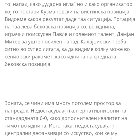
тој напад, како „ударна игла“ но и како организатор
кој го постави Кузмановски на вистинска позиција.
Видовме каков резултат даде таа ситуација. Ротација
на таа лева бековска позиција со, во иднина,
играчки поискусен Павле и големиот талент, Дамјан
Митев за уште посилен напад. Калајџиески треба
хитно во супер лигата, за да видиме колку може во
сениорски ракомет, како иднина на средната
бековска позиција.
Зоната, се чини има многу поголем простор за
напредок. Недостасуваа(т) алтернативни зони на
стандардната 6-0, како дополнителен квалитет на
тимот во иднина. Исто така, недостасува(ат)
централни дефанзивци со искуство, кои ќе му