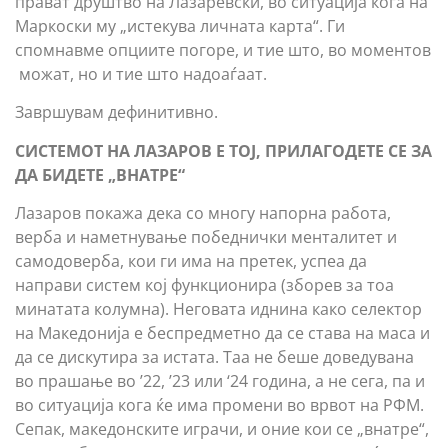
прават друштво на Лазаревски, во ситуација кога на
Маркоски му „истекува личната карта“. Ги
спомнавме опциите погоре, и тие што, во моментов
можат, но и тие што надоаѓаат.
Завршувам дефинитивно.
СИСТЕМОТ НА ЛАЗАРОВ Е ТОЈ, ПРИЛАГОДЕТЕ СЕ ЗА
ДА БИДЕТЕ „ВНАТРЕ“
Лазаров покажа дека со многу напорна работа,
верба и наметнување победнички менталитет и
самодоверба, кои ги има на претек, успеа да
направи систем кој функционира (зборев за тоа
минатата колумна). Неговата иднина како селектор
на Македонија е беспредметно да се става на маса и
да се дискутира за истата. Таа не беше доведувана
во прашање во ’22, ’23 или ‘24 година, а не сега, па и
во ситуација кога ќе има промени во врвот на РФМ.
Сепак, македонските играчи, и оние кои се „внатре“,