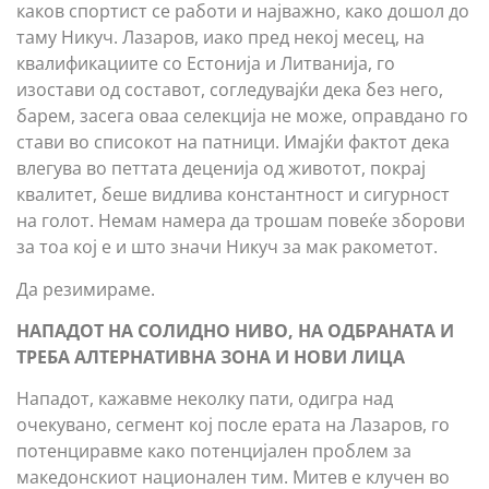
каков спортист се работи и најважно, како дошол до
таму Никуч. Лазаров, иако пред некој месец, на
квалификациите со Естонија и Литванија, го
изостави од составот, согледувајќи дека без него,
барем, засега оваа селекција не може, оправдано го
стави во списокот на патници. Имајќи фактот дека
влегува во петтата деценија од животот, покрај
квалитет, беше видлива константност и сигурност
на голот. Немам намера да трошам повеќе зборови
за тоа кој е и што значи Никуч за мак ракометот.
Да резимираме.
НАПАДОТ НА СОЛИДНО НИВО, НА ОДБРАНАТА И
ТРЕБА АЛТЕРНАТИВНА ЗОНА И НОВИ ЛИЦА
Нападот, кажавме неколку пати, одигра над
очекувано, сегмент кој после ерата на Лазаров, го
потенциравме како потенцијален проблем за
македонскиот национален тим. Митев е клучен во