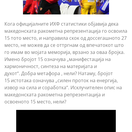
Кога официјалните ИХФ статистики објавија дека
македонската ракометна репрезентација го освоила
15 тото место, и направила скок од доссегашното 27
место, не можев да се оттргнам од впечатокот што
го имам во мојата меморија, врзано за оваа бројка.
Имено бројот 15 означува „манифестација на
хармоничност, синтеза на материјата и
духот“. Добра метафора , нели? Натаму, бројот
15 истотака означува „силен проток на енергија,
извор на сила и соработка“. Исклучителен опис на
македонската ракометна репрезентација и
освоеното 15 место, нели?