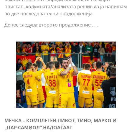
пристап, колумната/анализата решив да ја напишам
во две последователни продолженија.
Денес следува второто продолжение . . .
М
ЕЧКА – КОМПЛЕТЕН ПИВОТ
, ТИНО, МАРКО И
„ЦАР САМИОЛ“ НАДОАЃААТ