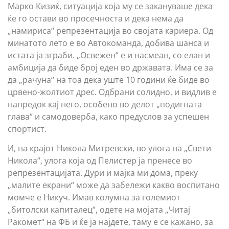
Марко Кизиќ, ситуација која му се закануваше дека
ќе го остави во просечноста и дека нема да
„намириса“ репрезентација во својата кариера. Од
минатото лето е во Автокоманда, добива шанса и
истата ја зграби. „Освежен“ е и насмеан, со елан и
амбиција да биде број еден во државата. Има се за
да „рачуна“ на тоа дека уште 10 години ќе биде во
црвено-жолтиот дрес. Одбрани солидно, и видлив е
напредок кај него, особено во делот „подигната
глава“ и самодоверба, како предуслов за успешен
спортист.
И, на крајот Никола Митревски, во улога на „Свети
Никола“, улога која од Пелистер ја пренесе во
репрезентацијата. Дури и мајка ми дома, преку
„малите екрани“ може да забележи какво воспитано
момче е Никуч. Имав колумна за големиот
„битолски капиталец“, одете на мојата „Читај
Ракомет“ на ФБ и ќе ја најдете, таму е се кажано, за