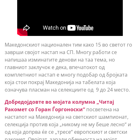
Македонскиот национален тим како 15 во светот го
заврши својот настап на СП. Многу работи се
напишаа изминатите денови на таа тема, но
главниот заклучок е дека, впечатокот од
комплетниот настап е многу подобар од бројката
која стои покрај Македонија на табелата која
означува пласман на селекциите од 9 до 24 место.
Добредојдовте во мојата колумна „Читај
Ракомет со Горан Ѓоргоноски“
посветена на
настапот на Македонија на светскиот шампионат,
селекција против која „никому не му беше лесно“ и
од која допрва ќе се „тресе“ европскиот и светски
ракомет. Овојпат, заради обемноста на мојот