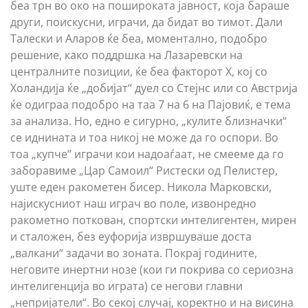
беа трн во око на пошироката јавност, која бараше
други, поискусни, играчи, да бидат во тимот. Дали
Талески и Аларов ќе беа, моментално, подобро
решение, како поддршка на Лазаревски на
централните позиции, ќе беа факторот Х, кој со
Холандија ќе „добијат“ дуел со Стејнс или со Австрија
ќе одиграа подобро на таа 7 на 6 на Пајовиќ, е тема
за анализа. Но, едно е сигурно, „кулите близначки“
се иднината и тоа никој не може да го оспори. Во
тоа „купче“ играчи кои надоаѓаат, не смееме да го
заборавиме „Цар Самоил“ Ристески од Пелистер,
уште еден ракометен бисер. Никола Марковски,
најискусниот наш играч во поле, извонредно
ракометно поткован, спортски интелигентен, мирен
и сталожен, без еуфорија извршуваше доста
„валкани“ задачи во зоната. Покрај годините,
неговите инертни нозе (кои ги покрива со сериозна
интелигенција во играта) се негови главни
„непријатели“. Во секој случај, коректно и на висина