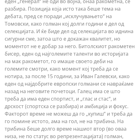
еден „генерал“ не оди во војна, онаа ракометна, се
разбира. Позиција која исто така беше тема на
дебата, пред се поради „исклучувањето“ на
Томовски, како голман кој долги години е дел од
селекцијата. И ќе биде дел од селекцијата во иднина
сигурни сме, затоа што е докажан квалитет, но
моментот не е добар за него. Битолскиот ракометен
бисер, еден од најголемите таленти во историјата
на мак ракометот, го имаше своето деби на
големите смотри, како момент кој треба да се
нотира, за после 15 години, за Иван Галевски, како
еден од најдобрите европски голмани се навраќаме
назад на неговите почетоци. Галец има се што
треба да има еден спортист, и „глас и стас“, и
дрскост (спортска се разбира) и амбиција и фокус.
Факторот време не можеш да го „купиш“ и треба да
го помине истото, ама на гол, не на трибина. На
трибина беше долго време нашиот втор (во оваа
низа, не по статус во репрезентацијата) голман,