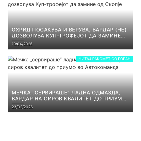
ОХРИД ПОСАКУВА И ВЕРУВА, ВАРДАР (НЕ)
ДОЗВОЛУВА КУП-ТРОФЕЈОТ ДА ЗАМИНЕ
ОД СКОПЈЕ
19/04/2026
ЧИТАЈ РАКОМЕТ СО ГОРАН
МЕЧКА „СЕРВИРАШЕ“ ЛАДНА ОДМАЗДА,
ВАРДАР НА СИРОВ КВАЛИТЕТ ДО ТРИУМФ
ВО АВТОКОМАНДА
23/02/2026