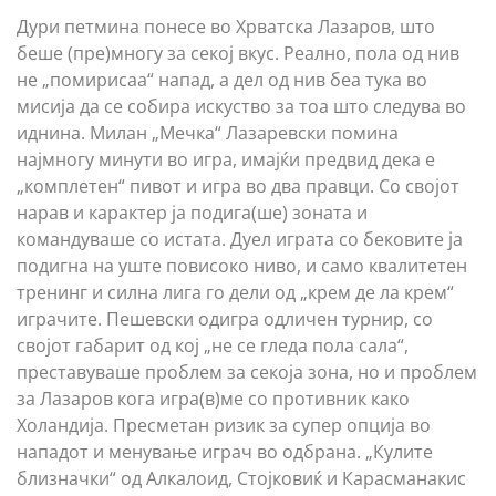
Дури петмина понесе во Хрватска Лазаров, што
беше (пре)многу за секој вкус. Реално, пола од нив
не „помирисаа“ напад, а дел од нив беа тука во
мисија да се собира искуство за тоа што следува во
иднина. Милан „Мечка“ Лазаревски помина
најмногу минути во игра, имајќи предвид дека е
„комплетен“ пивот и игра во два правци. Со својот
нарав и карактер ја подига(ше) зоната и
командуваше со истата. Дуел играта со бековите ја
подигна на уште повисоко ниво, и само квалитетен
тренинг и силна лига го дели од „крем де ла крем“
играчите. Пешевски одигра одличен турнир, со
својот габарит од кој „не се гледа пола сала“,
преставуваше проблем за секоја зона, но и проблем
за Лазаров кога игра(в)ме со противник како
Холандија. Пресметан ризик за супер опција во
нападот и менување играч во одбрана. „Кулите
близначки“ од Алкалоид, Стојковиќ и Карасманакис