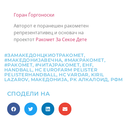
Горан Ѓоргоноски
Авторот е поранешен ракометен
репрезентативец и основач на
проектот
Ракомет За Секое Дете
#ЗАМАКЕДОНЦКИОТРАКОМЕТ
,
#МАКЕДОНИЈАВЕЧНА
,
#МАКРАКОМЕТ
,
#РАКОМЕТ
,
#ЧИТАЈРАКОМЕТ
,
EHF
,
HANDBALL
,
HC EUROFARM PELISTER
PELISTERHANDBALL
,
HC VARDAR
,
KIRIL
LAZAROV
,
МАКЕДОНИЈА
,
РК АЛКАЛОИД
,
РФМ
СПОДЕЛИ НА