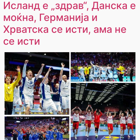
Исланд е „здрав“, Данска е
моќна, Германија и
Хрватска се исти, ама не
се исти