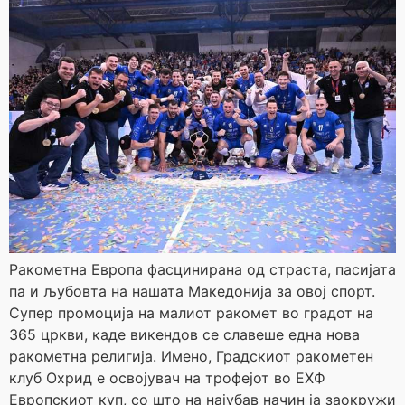
Ракометна Европа фасцинирана од страста, пасијата
па и љубовта на нашата Македонија за овој спорт.
Супер промоција на малиот ракомет во градот на
365 цркви, каде викендов се славеше една нова
ракометна религија. Имено, Градскиот ракометен
клуб Охрид е освојувач на трофејот во ЕХФ
Европскиот куп, со што на најубав начин ја заокружи