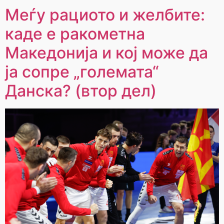
Меѓу рациото и желбите:
каде е ракометна
Македонија и кој може да
ја сопре „големата“
Данска? (втор дел)