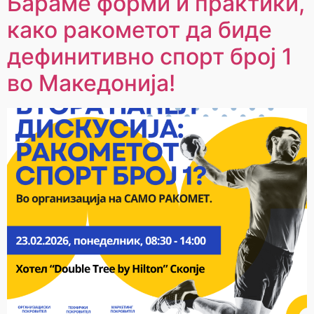
Бараме форми и практики,
како ракометот да биде
дефинитивно спорт број 1
во Македонија!