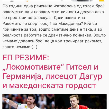
Со години една реченица изговорена од голем број
ракометни па и неракометни личности делува дека
се престори во флоскула. Дали навистина
Ракометот е спорт број 1 во Македонија? Кои се
причините за тоа, зошто сметаме дека е така, а во
реалноста работите се драматично поинакви. Зошто
немаме доволен број деца кои тренираат ракомет,
зошто немаме […]
ЕП РЕЗИМЕ:
„Локомотивите“ Гитсел и
Германија, лисецот Дагур
и македонската гордост