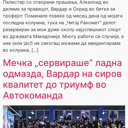
Пелистер со отворени прашања, Алкалоид во
дилема за правецот, Вардар и Охрид во битка за
трофејот Поминале повеќе од месец дена од мојата
последна колумна, тука на „Читај Ракомет“ делот
резервиран за мои думи околу најуспешниот спорт
во државата Македонија. Многу работи се случија, а
ние (или јас!) не секогаш можеме да евидентираме
во колумна, […]
Мечка „сервираше“ ладна
одмазда, Вардар на сиров
квалитет до триумф во
Автокоманда