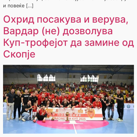
и повеќе […]
Охрид посакува и верува,
Вардар (не) дозволува
Куп-трофејот да замине од
Скопје