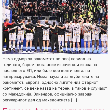
Нема одмор за ракометот во овој период на
годината, барем не за оние играчи кои играа на
последното ЕП, или било кое континентално
натпреварување. Нема пауза и за љубителите на
ракометот. Европа, односно лигите низ Стариот
континент, се веќе назад на терен, а таков е случајот
со Македонија. Викендов, официјално заврши
регуларниот дел од македонската […]