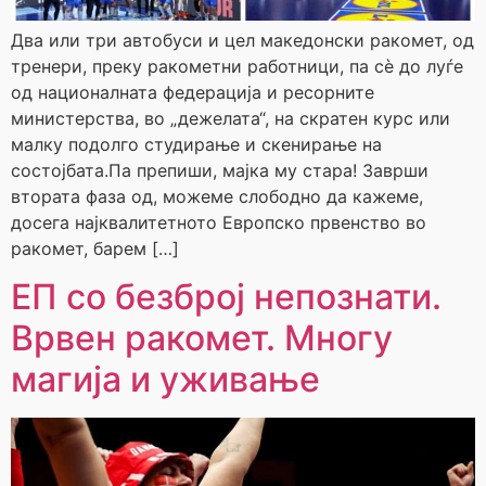
Два или три автобуси и цел македонски ракомет, од
тренери, преку ракометни работници, па сè до луѓе
од националната федерација и ресорните
министерства, во „дежелата“, на скратен курс или
малку подолго студирање и скенирање на
состојбата.Па препиши, мајка му стара! Заврши
втората фаза од, можеме слободно да кажеме,
досега најквалитетното Европско првенство во
ракомет, барем […]
ЕП со безброј непознати.
Врвен ракомет. Многу
магија и уживање