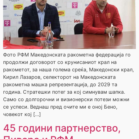
Фото РФМ Македонската ракометна федерација го
продолжи договорот со крунисаниот крал на
ракометот, за наша голема среќа, Македонски крал,
Кирил Лазаров, селекторот на Македонската
ракометна машка репрезентација, до 2029 та
година. Стратешки потег за кој симнувам шапка.
Само со долгорочни и визионерски потези можни
се успеси. Веднаш пред очите ми е оној Бено,
човекот кој […]
45 години партнерство,