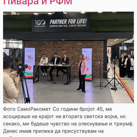
Пивара и РФМ
Фото СамоРакомет Со години бројот 45, ме
асоцираше на крајот на втората светска војна, но
секако, ми будеше чувство на олеснување и триумф.
Денес имав прилика да присуствувам на