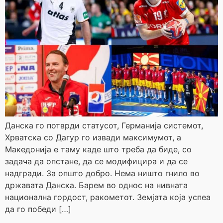
Данска го потврди статусот, Германија системот,
Хрватска со Дагур го извади максимумот, а
Македонија е таму каде што треба да биде, со
задача да опстане, да се модифицира и да се
надгради. За општо добро. Нема ништо гнило во
државата Данска. Барем во однос на нивната
национална гордост, ракометот. Земјата која успеа
да го победи […]