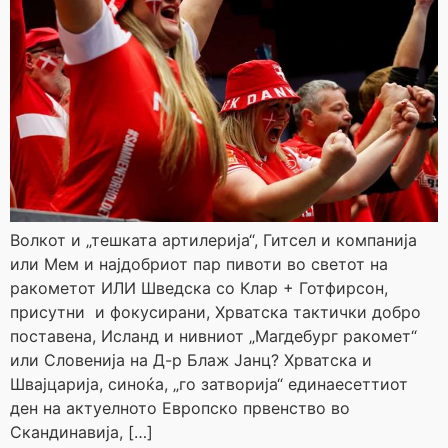
Волкот и „тешката артилерија“, Гитсел и компанија
или Мем и најдобриот пар пивоти во светот на
ракометот ИЛИ Шведска со Клар + Готфирсон,
присутни и фокусирани, Хрватска тактички добро
поставена, Исланд и нивниот „Магдебург ракомет“
или Словенија на Д-р Блаж Јанц? Хрватска и
Швајцарија, синоќа, „го затворија“ единаесеттиот
ден на актуелното Европско првенство во
Скандинавија, […]