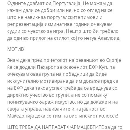
Судиите доаѓаат од Португалија. Не можам да
кажам дали се добри или не, но со оглед на се
што не навикнаа португалските тимови и
репрезентација изминативе години очекувам
судии со чувство за игра. Нешто што би требало
да оди во прилог на стилот кој го негув Алаклоид.
МОТИВ
Знам дека пред почетокот на реваншот во Скопје
ќе се додели Пехарот за освоениот ЕХФ Куп, па
очекувам оваа група на победници да биде
исклучително мотивирана да им докаже пред се
на ЕХФ дека таков успех треба да се вреднува со
директно учество во групи, а не со помалку
понижувачко бараж искуство, но да докаже и на
својата управа, навивачите и на јавност во
Македонија дека се тим на вистинскиот колосек!
ШТО ТРЕБА ДА НАПРАВАТ ФАРМАЦЕВТИТЕ за да го