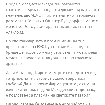
Пред најмладиот Македонски ракометен
колектив, неделава предстои двомеч од највисоко
значење. двоМЕЧОТ против елитниот германски
ракометен Колектив Хановер Бургдорф, за мене е
мечот кој ќе го дефинира натамошниот пат на
Алаклоид.
По спектакуларната и пред се доминантна
презентација во ЕХФ Купот, каде Алаклоид го
бришеше подот со многу сериозни тимови, следи
мечот на зрелоста, инагурацијата во големото
друштво.
Дали Алкалоид, Кире и момците се подготвени да
се приклучат на вториот ешалон европски
клубови? Дали е време Фармацевтите да симнат
еден елитен скалп, дали Македонскиот производ
е подготвен за пласман на светските пазари?
Од овој двомеч ќе дознаеме многу работи. Да,