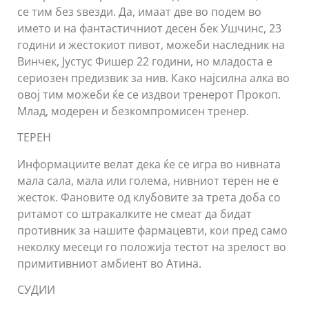
се тим без ѕвезди. Да, имаат две во подем во
името и на фантастичниот десен бек Ушчинс, 23
години и жестокиот пивот, можеби наследник на
Винчек, Јустус Фишер 22 години, но младоста е
сериозен предизвик за нив. Како најсилна алка во
овој тим можеби ќе се издвои тренерот Прокоп.
Млад, модерен и безкомпромисен тренер.
ТЕРЕН
Информациите велат дека ќе се игра во нивната
мала сала, мала или голема, нивниот терен не е
жесток. Фановите од клубовите за трета доба со
ритамот со штракалките не смеат да бидат
противник за нашите фармацевти, кои пред само
неколку месеци го положија тестот на зрелост во
примитивниот амбиент во Атина.
СУДИИ