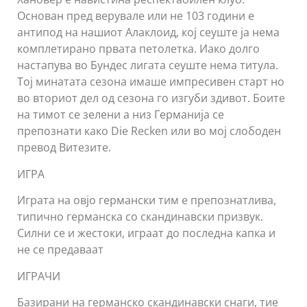
Основан пред верувале или не 103 години е
антипод на нашиот Алаклоид, кој сеуште ја нема
комплетирано првата петолетка. Иако долго
настапува во Бундес лигата сеуште нема титула.
Тој минатата сезона имаше импресивен старт но
во вториот дел од сезона го изгуби здивот. Боите
на тимот се зелени а низ Германија се
препознати како Die Recken или во мој слободен
превод Витезите.
ИГРА
Играта на овјо германски тим е препознатлива,
типично германска со скандинавски призвук.
Силни се и жестоки, играат до последна капка и
не се предаваат
ИГРАЧИ
Базирани на германско скандинавски снаги, тие