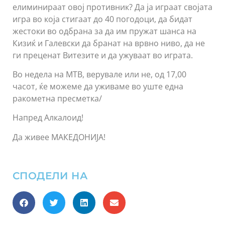
елиминираат овој противник? Да ја играат својата
игра во која стигаат до 40 погодоци, да бидат
жестоки во одбрана за да им пружат шанса на
Кизиќ и Галевски да бранат на врвно ниво, да не
ги преценат Витезите и да ужуваат во играта.
Во недела на МТВ, верувале или не, од 17,00
часот, ќе можеме да уживаме во уште една
ракометна пресметка/
Напред Алкалоид!
Да живее МАКЕДОНИЈА!
СПОДЕЛИ НА