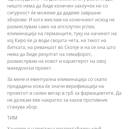
ништо нема да биде конечен заклучок но со
сигурност ќе можеме да дадеме завршни
зборови. И кога мислам на конечниот исход не
размислувам само на апсолутен успех,
елиминација на германците, туку на начинот на
кој Киро ќе ја води својата чета, на текот на
битката, на реваншот во Скопје и на се она што
нема да биде резултат на семафорот,
размислувам на ковот и карактерот на овој
македонски проект.
За мене и евентуална елиминација со скапо
продадена кожа ќе значи верификација на
проектот и силен ветар в грб за фармацевтите. Да
не должам еве накратко за каков противник
станува збор.
ТИМ
Хановер е навистина респектабилен клуб.