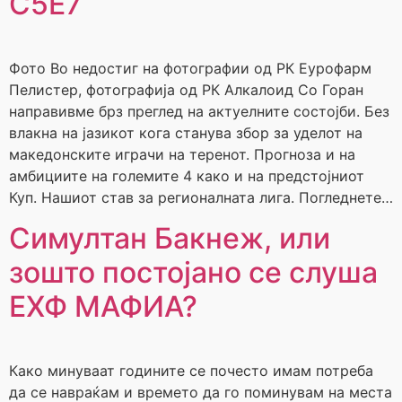
С5Е7
Фото Во недостиг на фотографии од РК Еурофарм
Пелистер, фотографија од РК Алкалоид Со Горан
направивме брз преглед на актуелните состојби. Без
влакна на јазикот кога станува збор за уделот на
македонските играчи на теренот. Прогноза и на
амбициите на големите 4 како и на предстојниот
Куп. Нашиот став за регионалната лига. Погледнете…
Симултан Бакнеж, или
зошто постојано се слуша
ЕХФ МАФИА?
Како минуваат годините се почесто имам потреба
да се навраќам и времето да го поминувам на места