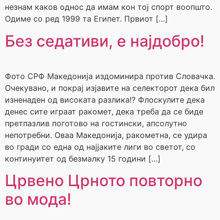
незнам каков однос да имам кон тој спорт воопшто.
Одиме со ред 1999 та Египет. Првиот […]
Без седативи, е најдобро!
Фото СРФ Македонија издоминира против Словачка.
Очекувано, и покрај изјавите на селекторот дека бил
изненаден од високата разлика!? Флоскулите дека
денес сите играат ракомет, дека треба да се биде
претпазлив поготово на гостински, апсолутно
непотребни. Оваа Македонија, ракометна, се удира
во гради со една од најјаките лиги во светот, со
континуитет од безмалку 15 години […]
Црвено Црното повторно
во мода!