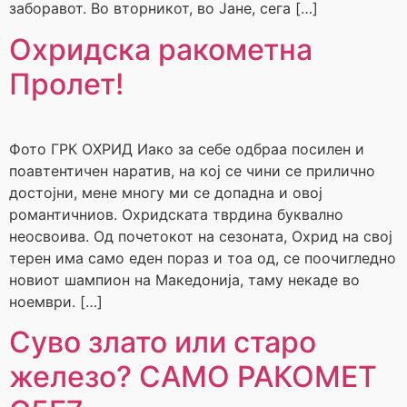
заборавот. Во вторникот, во Јане, сега […]
Охридска ракометна
Пролет!
Фото ГРК ОХРИД Иако за себе одбраа посилен и
поавтентичен наратив, на кој се чини се прилично
достојни, мене многу ми се допадна и овој
романтичниов. Охридската тврдина буквално
неосвоива. Од почетокот на сезоната, Охрид на свој
терен има само еден пораз и тоа од, се поочигледно
новиот шампион на Македонија, таму некаде во
ноември. […]
Суво злато или старо
железо? САМО РАКОМЕТ