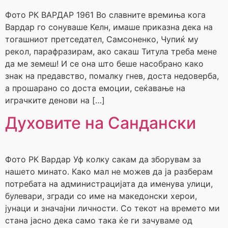
Фото РК ВАРДАР 1961 Во славните времиња кога
Вардар го сонуваше Келн, имаше приказна дека на
тогашниот претседател, Самсоненко, Чупиќ му
рекол, парафразирам, ако сакаш Титула треба мене
да ме земеш! И се она што беше насобрано како
знак на предавство, помалку гнев, доста недоверба,
а прошарано со доста емоции, сеќавање на
играчките денови на […]
Духовите на Сандански
Фото РК Вардар Уф колку сакам да зборувам за
нашето минато. Како мал не можев да ја разберам
потребата на администрацијата да именува улици,
булевари, згради со име на македонски херои,
јунаци и значајни личности. Со текот на времето ми
стана јасно дека само така ќе ги зачуваме од