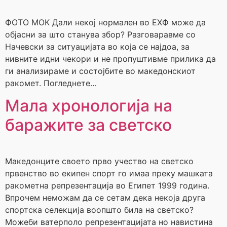
ФОТО МОК Дали некој нормален во ЕХФ може да
објасни за што станува збор? Разговаравме со
Начевски за ситуацијата во која се најдоа, за
нивните идни чекори и не пропуштивме прилика да
ги анализираме и состојбите во македонскиот
ракомет. Погледнете…
Мала хронологија на
баражите за светско
Македонците своето прво учество на светско
првенство во екипен спорт го имаа преку машката
ракометна репрезентација во Египет 1999 година.
Впрочем неможам да се сетам дека некоја друга
спортска селекција воопшто била на светско?
Можеби ватерполо репрезентацијата но навистина