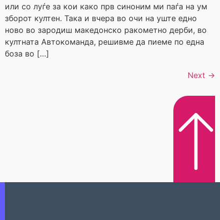
или со луѓе за кои како прв синоним ми паѓа на ум
зборот култен. Така и вчера во очи на уште едно
ново во зародиш македонско ракометно дерби, во
култната Автокоманда, решивме да пиеме по една
боза во […]
Next
→