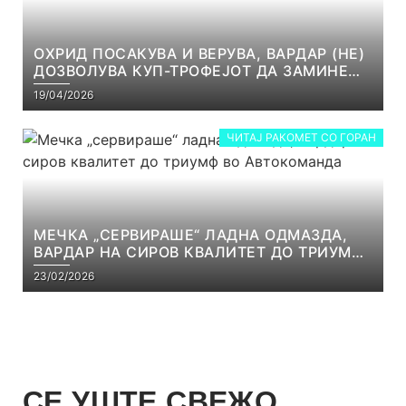
ОХРИД ПОСАКУВА И ВЕРУВА, ВАРДАР (НЕ)
ДОЗВОЛУВА КУП-ТРОФЕЈОТ ДА ЗАМИНЕ
ОД СКОПЈЕ
19/04/2026
ЧИТАЈ РАКОМЕТ СО ГОРАН
МЕЧКА „СЕРВИРАШЕ“ ЛАДНА ОДМАЗДА,
ВАРДАР НА СИРОВ КВАЛИТЕТ ДО ТРИУМФ
ВО АВТОКОМАНДА
23/02/2026
СЕ УШТЕ СВЕЖО....