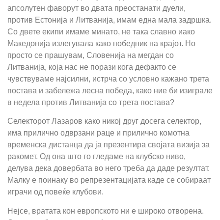
апсолутен фаворут во двата преостанати дуели,
против Естонија и Литванија, имам една мала задршка.
Со двете екипи имаме минато, не така славно иако
Македонија излегувала како победник на крајот. Но
просто се прашувам, Словенија на мегдан со
Литванија, која нас не порази кога дефакто се
чувствуваме најсилни, истрча со условно кажано трета
постава и забележа лесна победа, како ние би изиграле
в недела против Литванија со трета постава?
Селекторот Лазаров како никој друг досега селектор,
има прилично одврзани раце и прилично комотна
временска дистанца да ја презентира својата визија за
ракомет. Од она што го гледаме на клубско ниво,
делува дека довербата во него треба да даде резултат.
Малку е поинаку во репрезентацијата каде се собираат
играчи од повеќе клубови.
Нејсе, вратата кон европското ни е широко отворена.