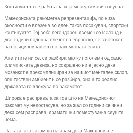
Континуитетот е работа за која многу тимови сонуваат.
Македонската ракометна репрезентација, по низа
околности е влезена во еден таков посакуван, спортски
континуитет. Тој веќе легендарен двомеч со Исланд и
две години подоцна влезот на европско, се зачетокот
на позиционирањето во ракометната елита.
Апетитите ни се, се разбира малку поголеми од само
олимписката девиза, но совршено ни е јасно дека
мозаикот е прекомплициран за нашиот ментален склоп,
општествен амбиент и се разбира, она што реално
државата го вложува во ракометот.
Широка е расправата за тоа што на Македонскиот
ракомет му недостасува, но за жал со години се чини
дека сем расправа, драматични поместувања сеуште
нема.
Па така, ако сакам да најавам дека Македонија е