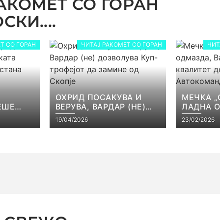
АКОМЕТ СО ГОРАН
КИ....
Т СО ГОРАН
ЧИТАЈ РАКОМЕТ СО ГОРАН
ЧИТ
ОХРИД ПОСАКУВА И
МЕЧКА „
ЕШЕ
ВЕРУВА, ВАРДАР (НЕ)
ЛАДНА 
КАТА
ДОЗВОЛУВА КУП-
ВАРДАР 
19/04/2026
23/02/2026
ЕЈОТ
ТРОФЕЈОТ ДА ЗАМИНЕ
КВАЛИТЕ
СТ
ОД СКОПЈЕ
ВО АВТ