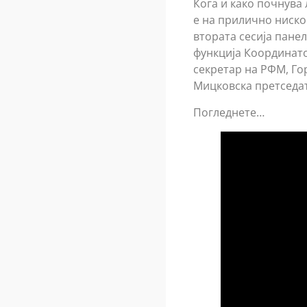
Кога и како почнува
е на прилично ниско 
втората сесија пане
функција Координато
секретар на РФМ, Го
Мицковска претседат
Погледнете…