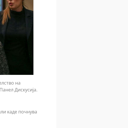
елство на
Панел Дискусија.
или каде почнува