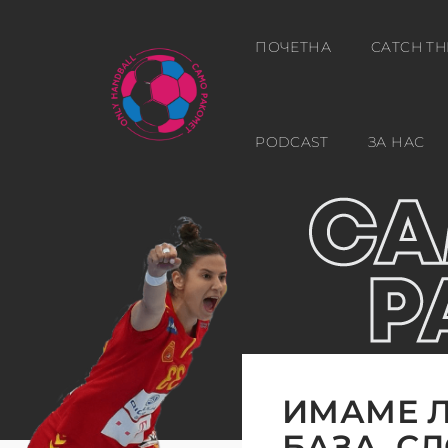
ПОЧЕТНА
CATCH TH
PODCAST
ЗА НАС
ИМАМЕ Л
БАЗА, С