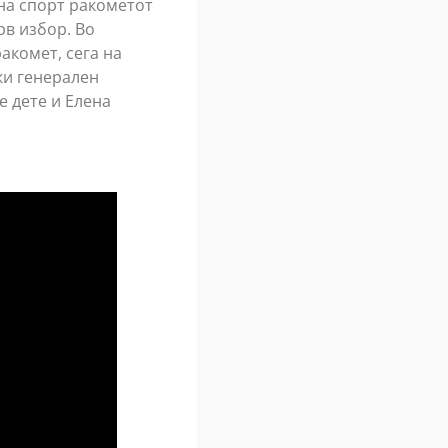
на спорт ракометот
рв избор. Во
акомет, сега на
ки генерален
е дете и Елена