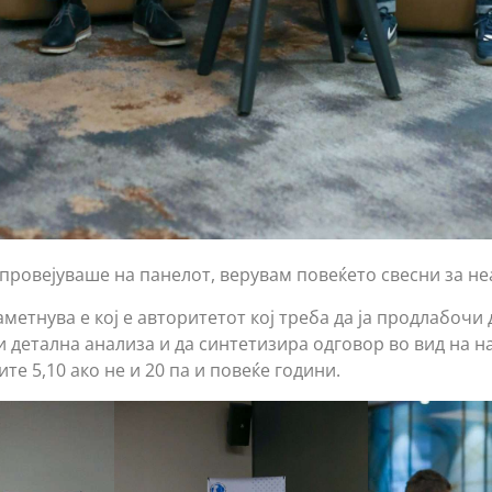
 провејуваше на панелот, верувам повеќето свесни за не
етнува е кој е авторитетот кој треба да ја продлабочи 
 детална анализа и да синтетизира одговор во вид на 
ите 5,10 ако не и 20 па и повеќе години.