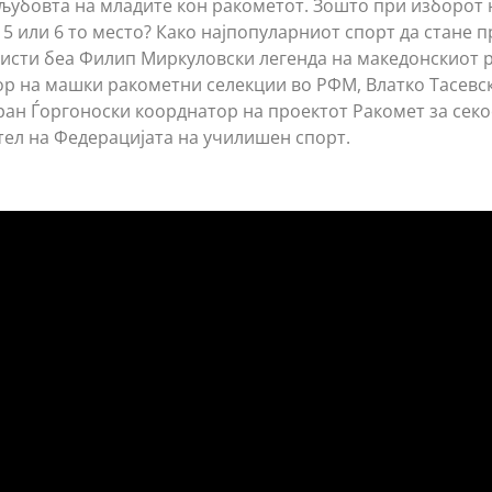
 љубовта на младите кон ракометот. Зошто при изборот 
5 или 6 то место? Како најпопуларниот спорт да стане п
листи беа Филип Миркуловски легенда на македонскиот р
р на машки ракометни селекции во РФМ, Влатко Тасевс
ран Ѓоргоноски коорднатор на проектот Ракомет за секо
ел на Федерацијата на училишен спорт.