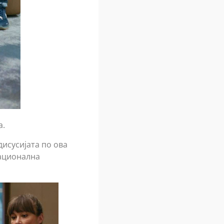
а.
дисусијата по ова
национална