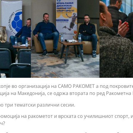
копје во организација на САМО РАКОМЕТ а под покровит
ија на Македонија, се одржа втората по ред Ракометна 
во три тематски различни сесии.
ромоција на ракометот и врската со училишниот спорт, 
ч?