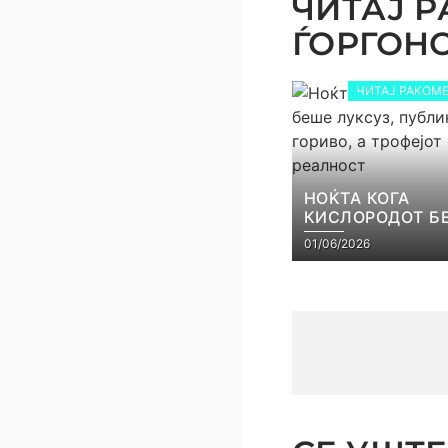
ЧИТАЈ Р
ЃОРГОНОС
ЧИТАЈ РАКОМЕ
НОЌТА КОГА
КИСЛОРОДОТ Б
ЛУКСУЗ, ПУБЛИ
01/06/2026
ГОРИВО, А ТРОФ
СТАНА РЕАЛНО