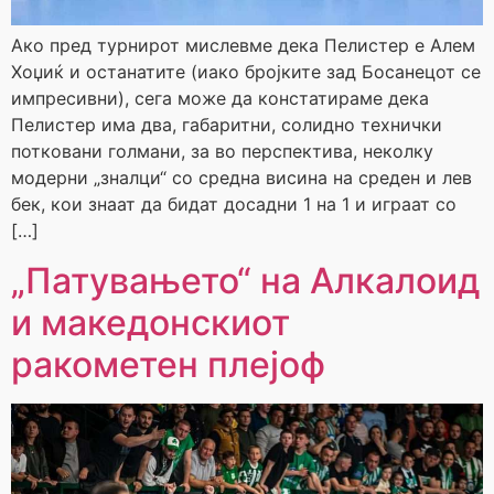
Ако пред турнирот мислевме дека Пелистер е Алем
Хоџиќ и останатите (иако бројките зад Босанецот се
импресивни), сега може да констатираме дека
Пелистер има два, габаритни, солидно технички
потковани голмани, за во перспектива, неколку
модерни „зналци“ со средна висина на среден и лев
бек, кои знаат да бидат досадни 1 на 1 и играат со
[…]
„Патувањето“ на Алкалоид
и македонскиот
ракометен плејоф