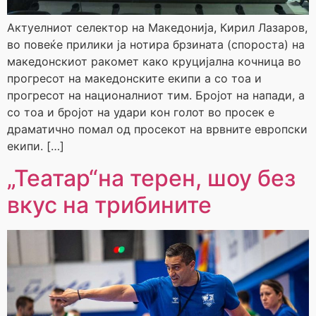
Актуелниот селектор на Македонија, Кирил Лазаров,
во повеќе прилики ја нотира брзината (спороста) на
македонскиот ракомет како круцијална кочница во
прогресот на македонските екипи а со тоа и
прогресот на националниот тим. Бројот на напади, а
со тоа и бројот на удари кон голот во просек е
драматично помал од просекот на врвните европски
екипи. […]
„Театар“на терен, шоу без
вкус на трибините