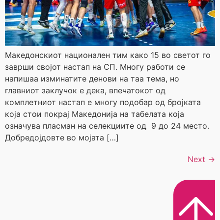
Македонскиот национален тим како 15 во светот го
заврши својот настап на СП. Многу работи се
напишаа изминатите денови на таа тема, но
главниот заклучок е дека, впечатокот од
комплетниот настап е многу подобар од бројката
која стои покрај Македонија на табелата која
означува пласман на селекциите од 9 до 24 место.
Добредојдовте во мојата […]
Next
→