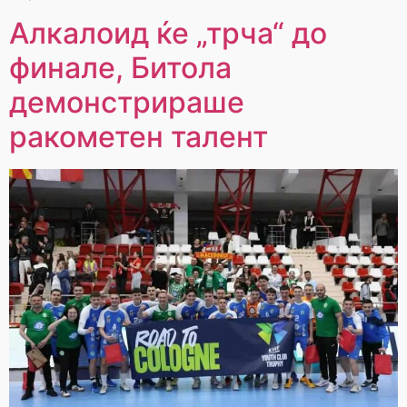
Алкалоид ќе „трча“ до
финале, Битола
демонстрираше
ракометен талент