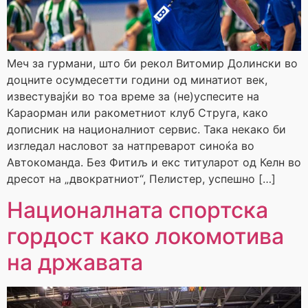
Меч за гурмани, што би рекол Витомир Долински во
доцните осумдесетти години од минатиот век,
известувајќи во тоа време за (не)успесите на
Караорман или ракометниот клуб Струга, како
дописник на националниот сервис. Така некако би
изгледал насловот за натпреварот синоќа во
Автокоманда. Без Фитиљ и екс титуларот од Келн во
дресот на „двократниот“, Пелистер, успешно […]
Националната спортска
гордост како локомотива
на државата