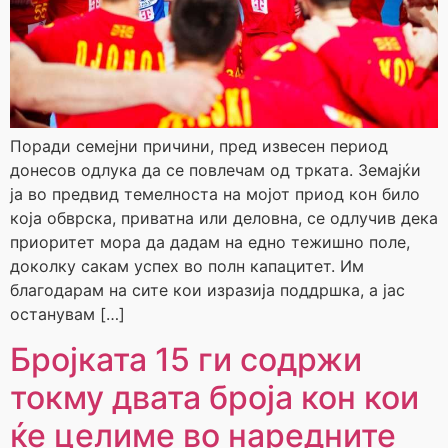
Поради семејни причини, пред извесен период
донесов одлука да се повлечам од трката. Земајќи
ја во предвид темелноста на мојот приод кон било
која обврска, приватна или деловна, се одлучив дека
приоритет мора да дадам на едно тежишно поле,
доколку сакам успех во полн капацитет. Им
благодарам на сите кои изразија поддршка, а јас
останувам […]
Бројката 15 ги содржи
токму двата броја кон кои
ќе целиме во наредните