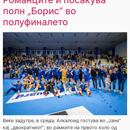
полн „Борис“ во
полуфиналето
Веќе задутре, в среда, Алкалоид гостува во „Јане“
кај „двократниот“, во рамките на првото коло од