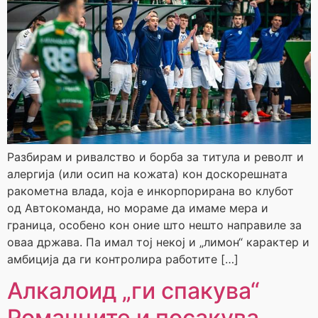
Разбирам и ривалство и борба за титула и револт и
алергија (или осип на кожата) кон доскорешната
ракометна влада, која е инкорпорирана во клубот
од Автокоманда, но мораме да имаме мера и
граница, особено кон оние што нешто направиле за
оваа држава. Па имал тој некој и „лимон“ карактер и
амбиција да ги контролира работите […]
Алкалоид „ги спакува“
Романците и посакува