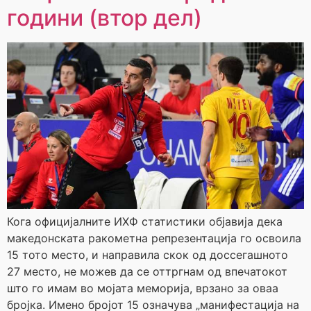
години (втор дел)
Кога официјалните ИХФ статистики објавија дека
македонската ракометна репрезентација го освоила
15 тото место, и направила скок од доссегашното
27 место, не можев да се оттргнам од впечатокот
што го имам во мојата меморија, врзано за оваа
бројка. Имено бројот 15 означува „манифестација на