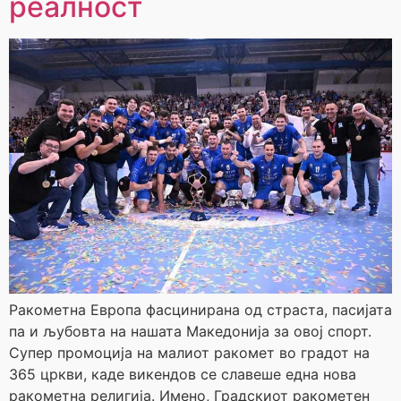
реалност
Ракометна Европа фасцинирана од страста, пасијата
па и љубовта на нашата Македонија за овој спорт.
Супер промоција на малиот ракомет во градот на
365 цркви, каде викендов се славеше една нова
ракометна религија. Имено, Градскиот ракометен