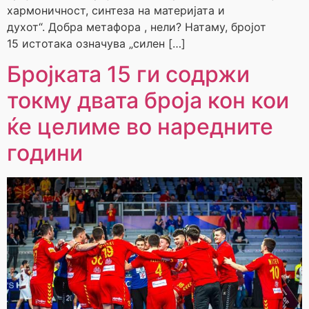
хармоничност, синтеза на материјата и
духот“. Добра метафора , нели? Натаму, бројот
15 истотака означува „силен […]
Бројката 15 ги содржи
токму двата броја кон кои
ќе целиме во наредните
години