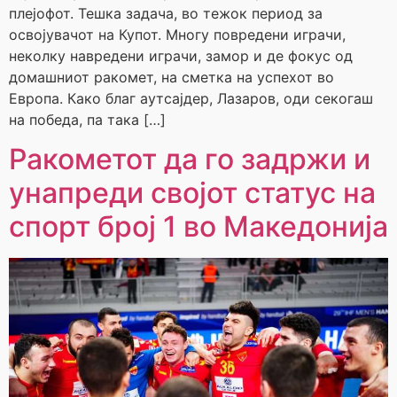
плејофот. Тешка задача, во тежок период за
освојувачот на Купот. Многу повредени играчи,
неколку навредени играчи, замор и де фокус од
домашниот ракомет, на сметка на успехот во
Европа. Како благ аутсајдер, Лазаров, оди секогаш
на победа, па така […]
Ракометот да го задржи и
унапреди својот статус на
спорт број 1 во Македонија