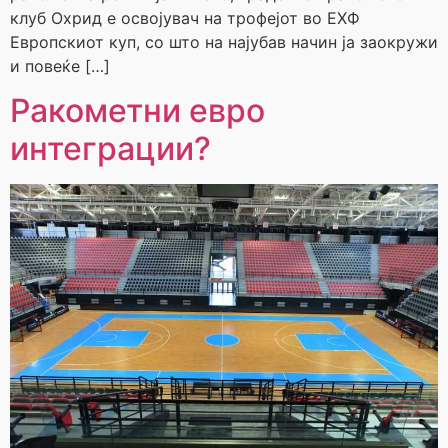
клуб Охрид е освојувач на трофејот во ЕХФ
Европскиот куп, со што на најубав начин ја заокружи
и повеќе […]
Ракометни евро
интеграции?