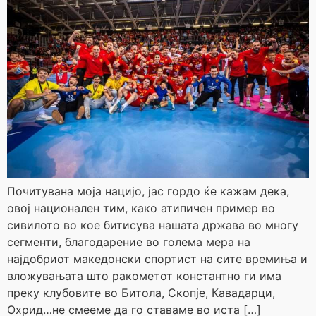
Почитувана моја нацијо, јас гордо ќе кажам дека,
овој национален тим, како атипичен пример во
сивилото во кое битисува нашата држава во многу
сегменти, благодарение во голема мера на
најдобриот македонски спортист на сите времиња и
вложувањата што ракометот константно ги има
преку клубовите во Битола, Скопје, Кавадарци,
Охрид…не смееме да го ставаме во иста […]