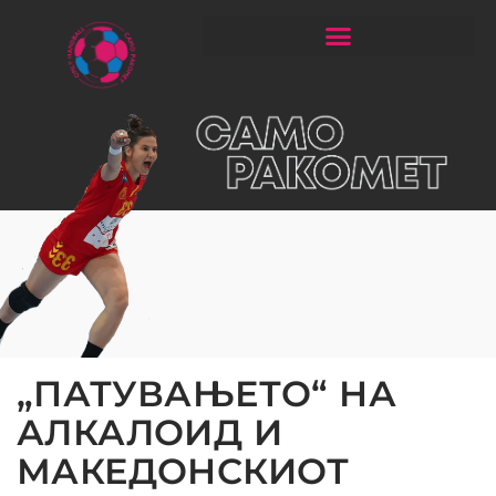
ЧИТАЈ РАКОМЕТ СО ЃОРГОНОСКИ
„ПАТУВАЊЕТО“ НА
АЛКАЛОИД И
МАКЕДОНСКИОТ