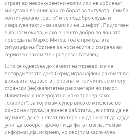
играат во неконкурентни екипи или не добиваат
минутажа во оние кои се борат за титулата. Симба
континуирано „расте“ и се подобро слуша и
извршува тактички замисли на „шефот“. Подготвен
е да носи екипа, и ако е нешто добро во лошата
повреда на Марко Митев, тоа е принудната
ситуација на Ѓоргиев да носи екипа и созрева во
сериозен ракометен репрезентативец.
Што се однесува до самиот натпревар, ми се
потврди тезата дека Охрид игра најлош ракомет во
државата, од засега непознати причини, со многу
странски (не)квалитетни ракометари во тимот.
Навистина е неверојатно, како тренер како
„стариот“, за кој имам супер високо мислење во
однос на струка, ја донесе работата, „екипата да не
му гине“, да се шетаат по терен и да чекаат да дојде
јуни, да соберат арачот и да фатат магла. Немам
информација, искрено, но овој тим заслужува