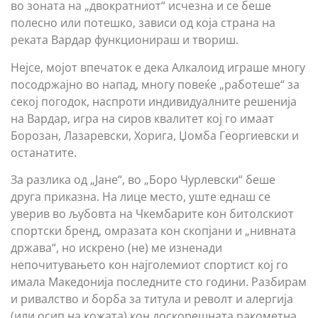
во зоната на „двократниот“ исчезна и се беше
полесно или потешко, зависи од која страна на
реката Вардар функционираш и твориш.
Нејсе, мојот впечаток е дека Алкалоид играше многу
посодржајно во напад, многу повеќе „работеше“ за
секој погодок, наспроти индивидуалните решенија
на Вардар, игра на сиров квалитет кој го имаат
Борозан, Лазаревски, Хорига, Џомба Георгиевски и
останатите.
За разлика од „Јане“, во „Боро Чурлевски“ беше
друга приказна. На лице место, уште еднаш се
уверив во љубовта на Чкембарите кон битолскиот
спортски бренд, омразата кон скопјани и „нивната
држава“, но искрено (не) ме изненади
непочитувањето кон најголемиот спортист кој го
имала Македонија последните сто години. Разбирам
и ривалство и борба за титула и револт и алергија
(или осип на кожата) кон доскорешната ракометна