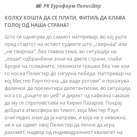
📸: РК Еурофарм Пелистер
КОЛКУ КОШТА ДА СЕ ПЛАТИ, ФИТИЉ ДА КЛАВА
ГОЛОЈ ОД НАША СТРАНА?
Што се однесува до самиот натпревар, во кој уште
пред стартот на истиот судиите што „свирнаа“ или
„не свирнаа“, беа главна тема, во ситуација на
„лоши“ одбранбени зони на двете страни, слаби
бројки на голманите, техниките грешки беа тие кои
го носеа Пелистер до сигурна победа. Натпревар на
кој Мистер Раул почна „да вади рогови“ и покажува
фалинки, да презентира дилетантизам, во ситуација
кога со „рацете во џеб“ и директ од кафеана сакаше
да му се спротивстави на Кирил Лазаров. Покрај
добрата атмосфера во тимот, која Мистер Раул
очигледно знае да ја направи, и која не е неважна,
не е на одмет овој Пелистер да почне да игра
ракомет, надвор од индивидуалниот квалитет на