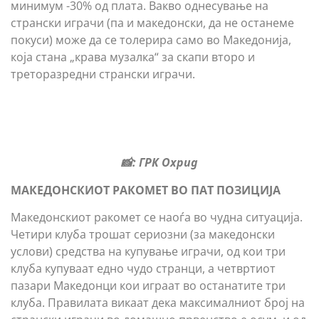
минимум -30% од плата. Вакво однесување на
странски играчи (па и македонски, да не останеме
покуси) може да се толерира само во Македонија,
која стана „крава музалка“ за скапи второ и
треторазредни странски играчи.
📸: ГРК Охрид
МАКЕДОНСКИОТ РАКОМЕТ ВО ПАТ ПОЗИЦИЈА
Македонскиот ракомет се наоѓа во чудна ситуација.
Четири клуба трошат сериозни (за македонски
услови) средства на купување играчи, од кои три
клуба купуваат едно чудо странци, а четвртиот
пазари Македонци кои играат во останатите три
клуба. Правилата викаат дека максималниот број на