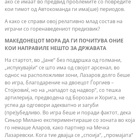
ако се имаат во предвид проблемите со повредите
кои тимот од Автокоманда ги има(ше) периодов.
А како се справи овој релативно млад состав на
играчи со горенаведениот предизвик?
МАКЕДОНЕЦОТ МОРА ДА ГИ ПОЧИТУВА ОНИЕ
КОИ НАПРАВИЛЕ НЕШТО ЗА ДРЖАВАТА
На стартот, во „Јане“ без поддршка од голмани,
„испукувајќи“ се што има од својот арсенал, во
однос на расположливи зони, Лазаров долго беше
во игра, благодарение на двоецот Ѓоргиев –
Стојковиќ, но на „нападoт од надвор“, со тешка
артилерија, предводена од Борозан и Хорига, не
успеа да одговори адекватно и загуби
(пре)убедливо. Во игра беше и поради фактот, дека
Сињор Милано експериментираше со зоната во која
го немаше Аларов, како партнер на Мечка
Лазаревски. Кога тие двајца се „споија“, „промајата“