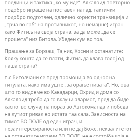
поединци и тактика „ко му иде“. Алкалоид повторно
подобро играше на поставен напад, тактички
подобро подготвен, одлично користи транзиција и
„трча во грб“ на противникот, но нема(ше) играч
како Фитиљ на своја страна, за да може „да се
прошета“ низ Битола. Убеден сум во тоа.
Прашање за Борзаш, Тајник, Хосни и останатите:
Колку кошта да се плати, Фитиљ да клава голој од
наша страна?
п.с Битолчани се пред промоција во однос на
титулата, иако има уште „за орање нивата“. Но, ова
што го видовме во Кавадарци, Охрид и дома со
Алкалоид треба да го вклучи алармот, пред да биде
касно, во случај на пораз во Автокоманда и победа
на лутиот ривал во истата таа сала. Зависноста на
тимот ВО ПОЛЕ од еден играч, и
незаинтересираноста или не дај Боже, неквалитетот
на останатите играчи ВО ПОЛЕ, не е состојба која е