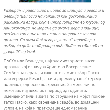
Разбирам и ривалство и борба за титула и револт и
алергија (или осип на кожата) кон доскорешната
ракометна влада, која е инкорпорирана во клубот од
Автокоманда, но мораме да имаме мера и граница,
особено кон оние што нешто направиле за оваа
држава. Па имал тој некој и „лимон“ карактер и
амбиција да ги контролира работите во стилот на
„узорот“ од Умаг.
ПАСХА или Велигден, најголемиот христијански
празник, кој означува Христово Воскресение.
Симбол на верата, и како што самиот збор Пасха
или еврејски Pesach, значи „преминување“ од смрт
во живот, односно воскресение. За мене лично,
некогаш, нај веселиот период од годината,
именденот (или визита по струшки) на мојот покоен
татко Паско, како своевидна свадба, во домашни
услови, на која и претходеше едномесечна