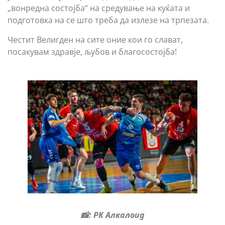
„вонредна состојба“ на средување на куќата и
подготовка на се што треба да излезе на трпезата.
Честит Велигден на сите оние кои го слават,
посакувам здравје, љубов и благосостојба!
📸: РК Алкалоид