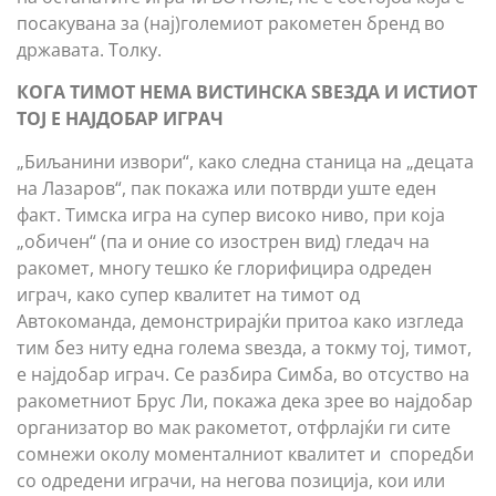
посакувана за (нај)големиот ракометен бренд во
државата. Толку.
КОГА ТИМОТ НЕМА ВИСТИНСКА ЅВЕЗДА И ИСТИОТ
ТОЈ Е НАЈДОБАР ИГРАЧ
„Биљанини извори“, како следна станица на „децата
на Лазаров“, пак покажа или потврди уште еден
факт. Тимска игра на супер високо ниво, при која
„обичен“ (па и оние со изострен вид) гледач на
ракомет, многу тешко ќе глорифицира одреден
играч, како супер квалитет на тимот од
Автокоманда, демонстрирајќи притоа како изгледа
тим без ниту една голема ѕвезда, а токму тој, тимот,
е најдобар играч. Се разбира Симба, во отсуство на
ракометниот Брус Ли, покажа дека зрее во најдобар
организатор во мак ракометот, отфрлајќи ги сите
сомнежи околу моменталниот квалитет и споредби
со одредени играчи, на негова позиција, кои или