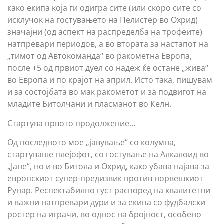
како екипа која ги одигра сите (или скоро сите со
исклучок на гостувањето на Пелистер во Охрид)
значајни (од аспект на распределба на трофеите)
натпревари периодов, а во втората за настапот на
„тимот од Автокоманда“ во ракометна Европа,
после +5 од првиот дуел со надеж ќе остане „жива“
во Европа и по крајот на април. Исто така, пишувам
и за состојбата во мак ракометот и за подвигот на
младите Битолчани и пласманот во Келн.
Стартува првото продолжение…
Од последното мое „јавување“ со колумна,
стартуваше плејофот, со гостување на Алкалоид во
„Јане“, но и во Битола и Охрид, како убава најава за
европскиот супер-предизвик против норвешкиот
Рунар. Респектабилно густ распоред на квалитетни
и важни натпревари дури и за екипа со фудбалски
ростер на играчи, во однос на бројност, особено