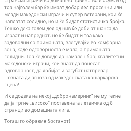
странски играчи во домашно првенство е осум, и од
тоа најголем ќар ќе имаат добар дел просечни или
млади македонски играчи и супер ветерани, кои ќе
наплатат солидно, но и ќе бидат статистичка бројка.
Тешко дека голем дел од нив ќе добијат шанса да
играат и напреднат, но ќе бидат и тоа како
задоволни со примањата, влегувајќи во комфорна
зона, каде одговорноста е мала, а примањата
солидни. Тоа ќе доведе до намален број квалитетни
македонски играчи, кои знаат да понесат
одговорност, да добијат и загубат натпревар.
Позната дијагноза од македонската кошаркарска
сцена!
И се додека на некој „добронамерник“ не му текне
да ја тргне „високо“ поставената летвичка од 8
странци во домашната лига.
Тогаш го обравме бостанот!