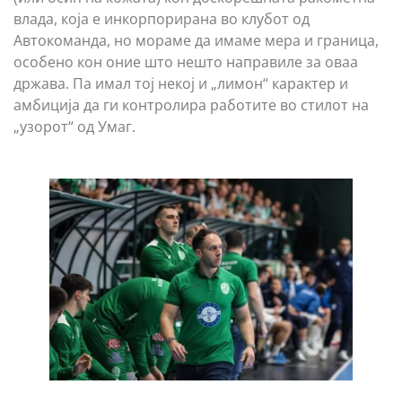
влада, која е инкорпорирана во клубот од
Автокоманда, но мораме да имаме мера и граница,
особено кон оние што нешто направиле за оваа
држава. Па имал тој некој и „лимон“ карактер и
амбиција да ги контролира работите во стилот на
„узорот“ од Умаг.