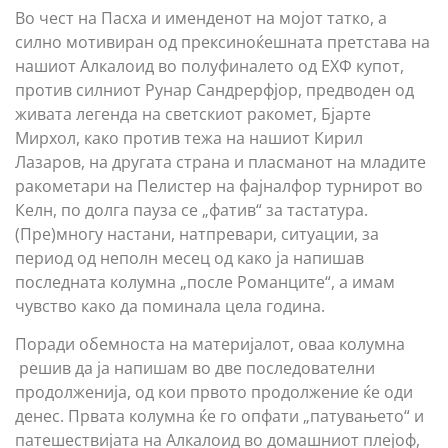
Во чест на Пасха и именденот на мојот татко, а
силно мотивиран од прексиноќешната претстава на
нашиот Алкалоид во полуфиналето од ЕХФ купот,
против силниот Рунар Сандрерфјор, предводен од
живата легенда на светскиот ракомет, Бјарте
Мирхол, како против тежа на нашиот Кирил
Лазаров, на другата страна и пласманот на младите
ракометари на Пелистер на фајналфор турнирот во
Келн, по долга пауза се „фатив“ за тастатура.
(Пре)многу настани, натпревари, ситуации, за
период од неполн месец од како ја напишав
последната колумна „после Романците“, а имам
чувство како да поминала цела година.
Поради обемноста на материјалот, оваа колумна
решив да ја напишам во две последователни
продолженија, од кои првото продолжение ќе оди
денес. Првата колумна ќе го опфати „патувањето“ и
патешествијата на Алкалоид во домашниот плејоф,