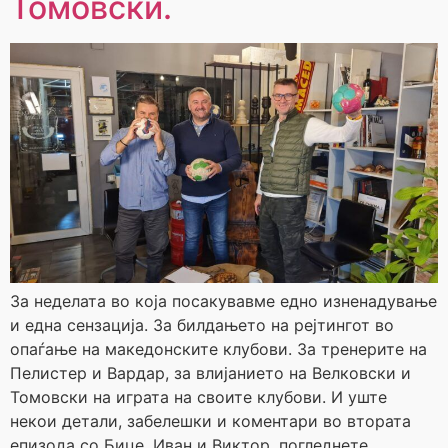
Томовски.
За неделата во која посакувавме едно изненадување
и една сензација. За билдањето на рејтингот во
опаѓање на македонските клубови. За тренерите на
Пелистер и Вардар, за влијанието на Велковски и
Томовски на играта на своите клубови. И уште
некои детали, забелешки и коментари во втората
епизода со Бице, Иван и Виктор, погледнете …