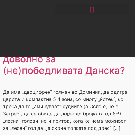
Ден:
д.м.г
ЧИТАЈ РАКОМЕТ СО ЃОРГОНОСКИ
Доминик, ќотек, вуду
кукла и топка под дрес е
доволно за
(не)победливата Данска?
Да има „двоцифрен“ голман во Доминик, да одигра
цврста и компактна 5-1 зона, со многу „ќотек“, кој
треба да го „аминуваат“ судиите (а Осло е, не е
Загреб), да се обиде да дојде до бројката од 8-9
„лесни“ голови, но и притоа, кога ќе нема можност
за „лесен“ гол да „ја скрие топката под дрес“ […]