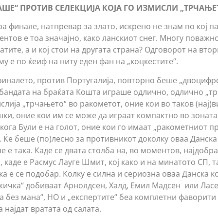
АШЕ“ ПРОТИВ СЕЛЕКЦИЈА КОЈА ГО ИЗМИСЛИ „ТРЧАЊЕ
а финале, натпревар за злато, искрено не знам по кој па
ентов е тоа значајно, како ланскиот снег. Многу поважно
атите, а и кој стои на другата страна? Одговорот на втор
у е по ќеиф на ниту еден фан на „коцкестите“.
уфиналето, против Португалија, повторно беше „двоцифре
 бандата на браќата Кошта играше одлично, одлично „т
слија „трчањето“ во ракометот, оние кои во таков (нај)
шки, оние кои им се може да играат компактно во зоната
 кога Були е на голот, оние кои го имаат „ракометниот п
. Ќе беше (по)лесно за противникот доколку оваа Данск
е е така. Каде се двата столба на, во моментов, најдобра
, каде е Расмус Лауге Шмит, кој како и на минатото СП, та
ка е се подобар. Колку е силна и сериозна оваа Данска к
ажичка“ добиваат Арнолдсен, Халд, Емил Мадсен или Лас
а без мана“, НО и „експертите“ беа комплетни фаворити 
а најдат вратата од салата.