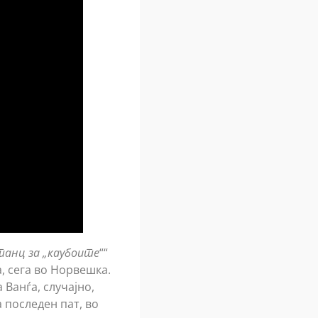
танц за „каубоите
““
а, сега во Норвешка.
 Ванѓа, случајно,
а последен пат, во