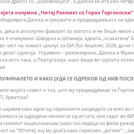
 носи дресот со „шаховницата“, а Данска ќе ита кон четвр
ојата колумна „Читај Ракомет со Горан Ѓоргоноски“
)победливата Данска и грешките и предвидувањата на еде
а, дека е апсолутен фаворит за златото и не беше некое
ека е очекувано Шведска и Шпанија, едната „осакатена“ б
о чест на новиот циклус за ОИ Лос Анџелес 2028, да не 
 делат одличја. Најавено – реализирано, Данска и Франц
ка исто така, а Португалија, иако беше во групата поте
ње.
ЛУФИНАЛЕТО И КАКО ЈУДА СЕ ОДРЕКОВ ОД НИВ ПОСЛ
е, или мојата совест е тоа, што му предвидуваше ти Ѓорго
П, Хрватска?
 најавив како едни од сериозните кандидати за влез во 
ликата (и одредени личности од истата, кои седат во ВИ
 на силниот национализам (како последица на филм режир
от на “90тите), кој му доаѓа како сериозен „допинг“, „за