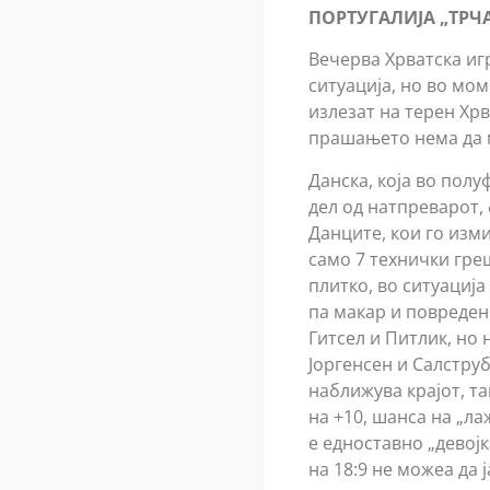
ПОРТУГАЛИЈА „ТРЧ
Вечерва Хрватска игр
ситуација, но во мом
излезат на терен Хрв
прашањето нема да м
Данска, која во пол
дел од натпреварот,
Данците, кои го изми
само 7 технички гре
плитко, во ситуација
па макар и повреден
Гитсел и Питлик, но н
Јоргенсен и Салструб
наближува крајот, та
на +10, шанса на „л
е едноставно „девојк
на 18:9 не можеа да ј