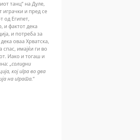
иот танц“ на Дуле,
т играчки и пред се
т од Египет,
, и фактот дека
ија, и потреба за
 дека оваа Хрватска,
 спас, имајќи ги во
от. Иако и тогаш и
на: „
солидни
ја, кој игра во два
ја на играта.
“