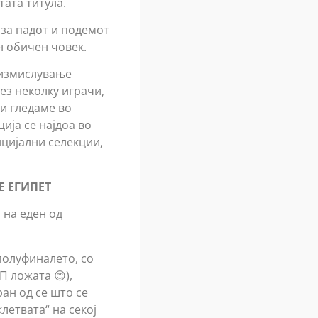
тата титула.
за падот и подемот
н обичен човек.
 измислување
ез неколку играчи,
ги гледаме во
ија се најдоа во
нцијални селекции,
Е ЕГИПЕТ
н на еден од
полуфиналето, со
П ложата 😊),
ан од се што се
клетвата“ на секој