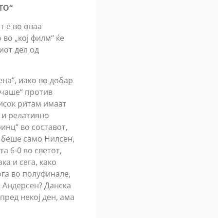
ТО“
т е во оваа
 во „кој филм“ ќе
иот дел од
на“, иако во добар
рчаше“ против
висок ритам имаат
 и релативно
ринц“ во составот,
а беше само Нилсен,
та 6-0 во светот,
ка и сега, како
ога во полуфинале,
е Андерсен? Данска
пред некој ден, ама