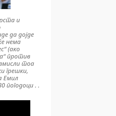
врста и
о
иде да дојде
ќе нема
с“ (ако
ча“ против
измисли тоа
и грешки,
а Емил
 погодоци . .