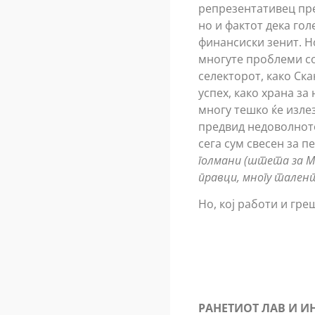
репрезентативец пред
но и фактот дека гол
финансиски зенит. Но
многуте проблеми со
селекторот, како Ска
успех, како храна за
многу тешко ќе излез
предвид недоволното 
сега сум свесен за п
голмани (штета за Ма
правци, многу талент
Но, кој работи и греш
РАНЕТИОТ ЛАВ И И