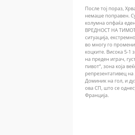
После тој пораз, Хрв
немаше поправен. Су
колумна опфаќа еде
ВРЕДНОСТ НА ТИМОТ?)
ситуација, екстремн
во многу го промени 
коцките. Висока 5-1 
на преден играч, гус
пивот“, зона која веќ
репрезентативец на „
Доминик на гол, и д
ова СП, што се однес
Франција.