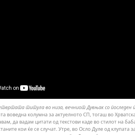
четвртата титула во низа, вечниот Дувњак со последен 
ата воведна колумна за актуелното СП, тогаш во Хрватск
м, да вадам цитати од текстови каде во стилот на баба
таните кои ќе се случат. Утре, во Осло Дуле од клупата з