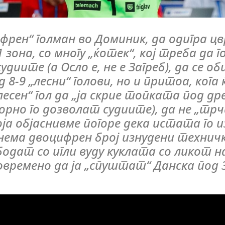
френ“ голман во Доминик, да одигра ц
зона, со многу „ќотек“, кој треба да г
диите (а Осло е, не е Загреб), да се об
 8-9 „лесни“ голови, но и притоа, кога 
есен“ гол да „ја скрие топката под дре
рно го дозволат судиите), да не „тр
која објаснивме погоре дека истата го 
нема двоцифрен број изнудени техничк
збодат со игли вуду куклата со ликот н
овремено да ја „спуштат“ Данска под 30