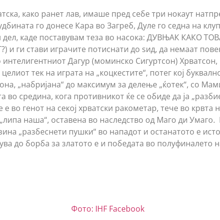
атска, како ранет лав, имаше пред себе три нокаут натпр
дбината го донесе Кара во Загреб, Дуле го седна на клу
н дел, каде поставувам теза во насока: ДУВЊАК КАКО Т
 и ги стави играчите потиснати до ѕид, да немаат повеќ
о интелигентниот Дагур (моминско Сигуртсон) Хрватсон, 
целиот тек на играта на „коцкестите“, потег кој буквалн
зона, „набријана“ до максимум за делење „ќотек“, со Ма
та во средина, кога противникот ќе се обиде да ја „разбие
е е во генот на секој хрватски ракометар, тече во крвта н
липа наша“, оставена во наследство од Маго ди Умаго. Е
узина „разбеснети пушки“ во нападот и останатото е ист
ува до борба за златото е и победата во полуфиналето н
Фото: IHF Facebook