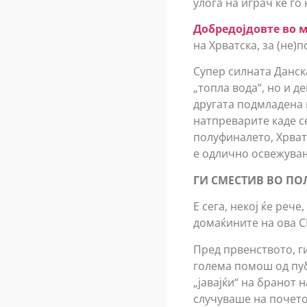
улога на играч ќе го
Добредојдовте во м
на Хрватска, за (не
Супер силната Данск
„топла вода“, но и д
другата подмладена в
натпреварите каде се
полуфиналето, Хрватс
е одлично освежува
ГИ СМЕСТИВ ВО ПО
Е сега, некој ќе реч
домаќините на ова С
Пред првенството, ги
голема помош од пуб
„јавајќи“ на бранот
случуваше на почеток