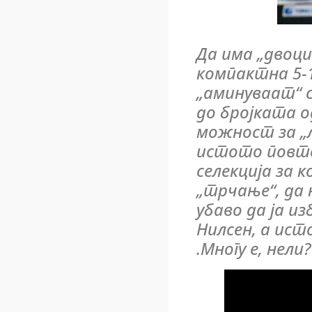
Да има „двоци
компактна 5-1 
„аминуваат“ су
до бројката од
можност за „л
истото повто
селекција за 
„трчање“, да 
убаво да ја и
Нилсен, а ист
.Многу е, нели?