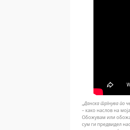
„
Данска тргнува по 
– како наслов на мој
Обожувам или обожава
сум ги предвидел нас