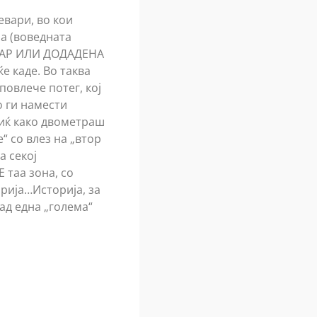
евари, во кои
па (воведната
ОВАР ИЛИ ДОДАДЕНА
е каде. Во таква
повлече потег, кој
о ги намести
миќ како двометраш
“ со влез на „втор
а секој
 таа зона, со
орија…Историја, за
ад една „голема“