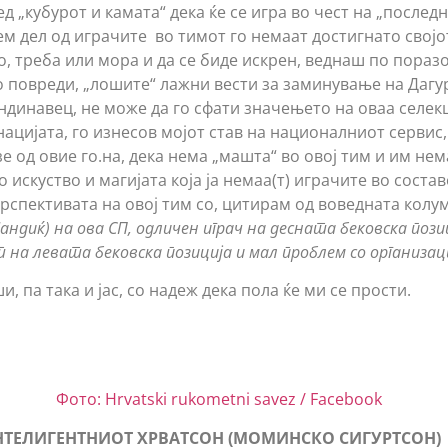
 „кубурот и камата“ дека ќе се игра во чест на „последн
ем дел од играчите во тимот го немаат достигнато својо
, треба или мора и да се биде искрен, веднаш по поразо
 повреди, „лошите“ лажни вести за заминување на Дагур
ндинавец, не може да го сфати значењето на оваа селекц
 нацијата, го изнесов мојот став на националниот сервис,
е од овие го.на, дека нема „машта“ во овој тим и им нема
искуство и магијата која ја немаа(т) играчите во состав
ерспективата на овој тим со, цитирам од воведната колум
ндиќ) на ова СП, одличен играч на десната бековска позици
 на левата бековска позиција и мал проблем со организаци
и, па така и јас, со надеж дека пола ќе ми се прости.
Фото: Hrvatski rukometni savez / Facebook
НТЕЛИГЕНТНИОТ ХРВАТСОН (МОМИНСКО СИГУРТСОН)