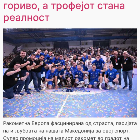
гориво, а трофејот стана
реалност
Ракометна Европа фасцинирана од страста, пасијата
па и љубовта на нашата Македонија за овој спорт.
Супер промоција на малиот ракомет во градот на