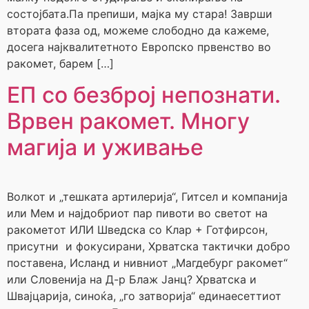
состојбата.Па препиши, мајка му стара! Заврши
втората фаза од, можеме слободно да кажеме,
досега најквалитетното Европско првенство во
ракомет, барем […]
ЕП со безброј непознати.
Врвен ракомет. Многу
магија и уживање
Волкот и „тешката артилерија“, Гитсел и компанија
или Мем и најдобриот пар пивоти во светот на
ракометот ИЛИ Шведска со Клар + Готфирсон,
присутни и фокусирани, Хрватска тактички добро
поставена, Исланд и нивниот „Магдебург ракомет“
или Словенија на Д-р Блаж Јанц? Хрватска и
Швајцарија, синоќа, „го затворија“ единаесеттиот