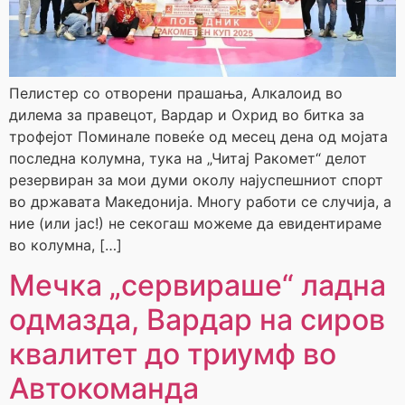
Пелистер со отворени прашања, Алкалоид во
дилема за правецот, Вардар и Охрид во битка за
трофејот Поминале повеќе од месец дена од мојата
последна колумна, тука на „Читај Ракомет“ делот
резервиран за мои думи околу најуспешниот спорт
во државата Македонија. Многу работи се случија, а
ние (или јас!) не секогаш можеме да евидентираме
во колумна, […]
Мечка „сервираше“ ладна
одмазда, Вардар на сиров
квалитет до триумф во
Автокоманда