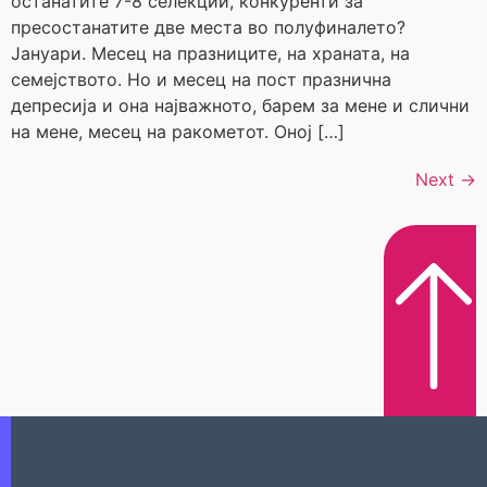
останатите 7-8 селекции, конкуренти за
пресостанатите две места во полуфиналето?
Јануари. Месец на празниците, на храната, на
семејството. Но и месец на пост празнична
депресија и она најважното, барем за мене и слични
на мене, месец на ракометот. Оној […]
Next
→