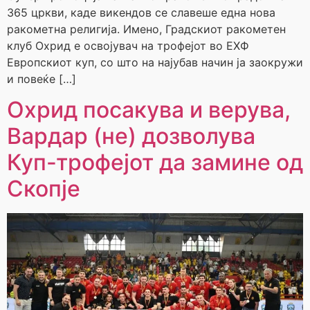
365 цркви, каде викендов се славеше една нова
ракометна религија. Имено, Градскиот ракометен
клуб Охрид е освојувач на трофејот во ЕХФ
Европскиот куп, со што на најубав начин ја заокружи
и повеќе […]
Охрид посакува и верува,
Вардар (не) дозволува
Куп-трофејот да замине од
Скопје