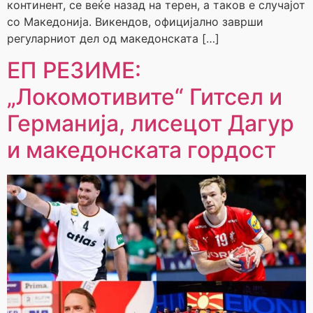
континент, се веќе назад на терен, а таков е случајот
со Македонија. Викендов, официјално заврши
регуларниот дел од македонската […]
ЕП РЕЗИМЕ:
„Локомотивите“ Гитсел и
Германија, лисецот Дагур
и македонската гордост