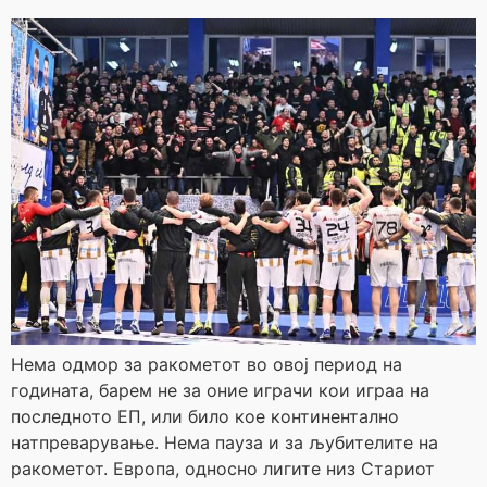
Нема одмор за ракометот во овој период на
годината, барем не за оние играчи кои играа на
последното ЕП, или било кое континентално
натпреварување. Нема пауза и за љубителите на
ракометот. Европа, односно лигите низ Стариот