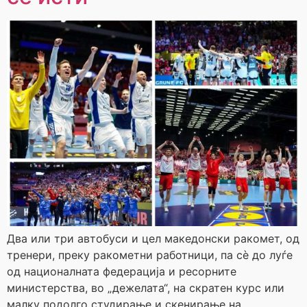
Два или три автобуси и цел македонски ракомет, од
тренери, преку ракометни работници, па сè до луѓе
од националната федерација и ресорните
министерства, во „дежелата“, на скратен курс или
малку подолго студирање и скенирање на