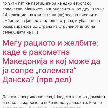
по 9-ти пат ќе партиципира на едно европско
првенство. Машкиот национален тим, во друштво на
24 селекции, на крилјата на (не)реално високите
амбиции на јавноста од една страна, и убава доза
резервираност од страна на стручниот штаб на
селекцијата на […]
Меѓу рациото и желбите:
каде е ракометна
Македонија и кој може да
ја сопре „големата“
Данска? (прв дел)
Данска е неприкосновена, Шведска како ко домаќин
и поволна ждрепка е веќе во полуфиналето. Кои се