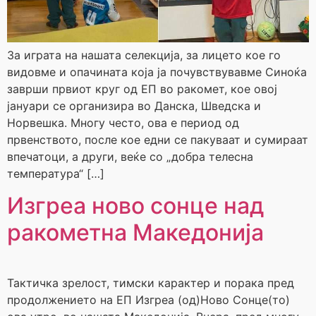
За играта на нашата селекција, за лицето кое го
видовме и опачината која ја почувствувавме Синоќа
заврши првиот круг од ЕП во ракомет, кое овој
јануари се организира во Данска, Шведска и
Норвешка. Многу често, ова е период од
првенството, после кое едни се пакуваат и сумираат
впечатоци, а други, веќе со „добра телесна
температура“ […]
Изгреа ново сонце над
ракометна Македонија
Тактичка зрелост, тимски карактер и порака пред
продолжението на ЕП Изгреа (од)Ново Сонце(то)