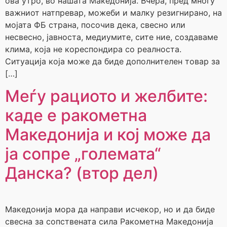
ова утро, во нашата Македонија. Вчера, пред многу
важниот натпревар, можеби и малку резигнирано, на
мојата ФБ страна, посочив дека, свесно или
несвесно, јавноста, медиумите, сите ние, создаваме
клима, која не кореспондира со реалноста.
Ситуација која може да биде дополнителен товар за
[…]
Меѓу рациото и желбите:
каде е ракометна
Македонија и кој може да
ја сопре „големата“
Данска? (втор дел)
Македонија мора да направи исчекор, но и да биде
свесна за сопствената сила Ракометна Македонија