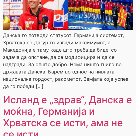
Данска го потврди статусот, Германија системот,
Хрватска со Дагур го извади максимумот, а
Македонија е таму каде што треба да биде, со
задача да опстане, да се модифицира и да се
надгради. За општо добро. Нема ништо гнило во
државата Данска. Барем во однос на нивната
национална гордост, ракометот. Земјата која успеа
да го победи […]
Исланд е „здрав“, Данска е
моќна, Германија и
Хрватска се исти, ама не
се исти