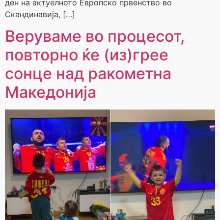
ден на актуелното Европско првенство во
Скандинавија, […]
Веруваме во процесот,
повторно ќе (из)грее
сонце над ракометна
Македонија