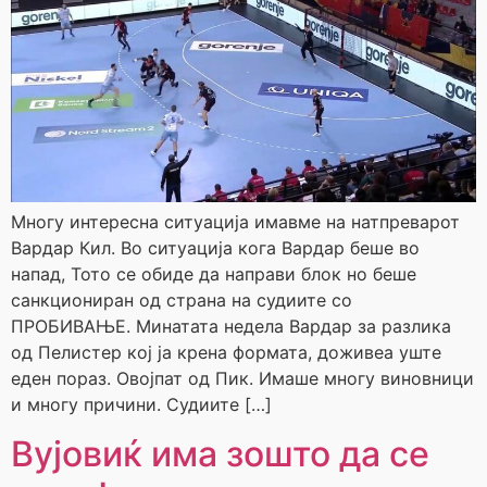
Многу интересна ситуација имавме на натпреварот
Вардар Кил. Во ситуација кога Вардар беше во
напад, Тото се обиде да направи блок но беше
санкциониран од страна на судиите со
ПРОБИВАЊЕ. Минатата недела Вардар за разлика
од Пелистер кој ја крена формата, доживеа уште
еден пораз. Овојпат од Пик. Имаше многу виновници
и многу причини. Судиите […]
Вујовиќ има зошто да се