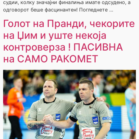
судии, колку значајни финалиња имате одсудено, а
одговорот беше фасцинантен! Погледнете …
Голот на Пранди, чекорите
на Џим и уште некоја
контроверза ! ПАСИВНА
на САМО РАКОМЕТ