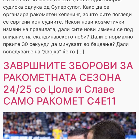
судиска одлука од Суперкупот. Како да се
органзира ракометен хепенинг, зошто сите погледи
се свртени кон судиите. Некои нови козметички
измени на правилата, дали сите нови измени се под
влијание на скандинавското лоби? Дали е нормално
првите 30 секунди да минуваат во бацвање? Дали
воведување на “двојка” ќе го […]
ЗАВРШНИТЕ ЗБОРОВИ ЗА
РАКОМЕТНАТА СЕЗОНА
24/25 со Џоле и Славе
САМО РАКОМЕТ С4Е11