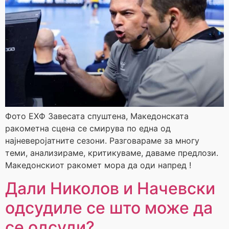
Фото ЕХФ Завесата спуштена, Македонската
ракометна сцена се смирува по една од
најневеројатните сезони. Разговараме за многу
теми, анализираме, критикуваме, даваме предлози.
Македонскиот ракомет мора да оди напред !
Дали Николов и Начевски
одсудиле се што може да
се одсуди?