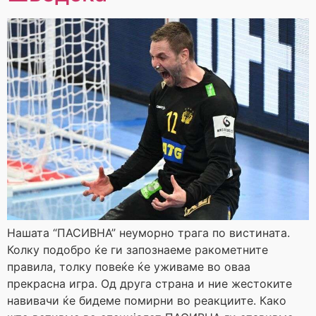
Нашата “ПАСИВНА” неуморно трага по вистината.
Колку подобро ќе ги запознаеме ракометните
правила, толку повеќе ќе уживаме во оваа
прекрасна игра. Од друга страна и ние жестоките
навивачи ќе бидеме помирни во реакциите. Како