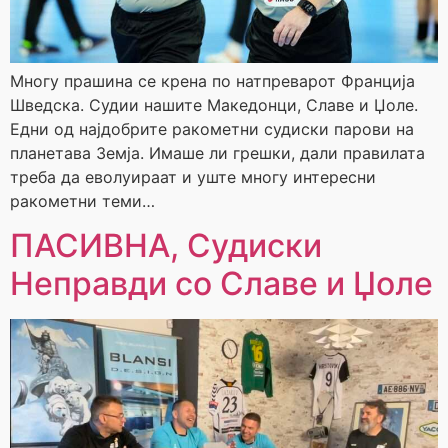
Многу прашина се крена по натпреварот Франција
Шведска. Судии нашите Македонци, Славе и Џоле.
Едни од најдобрите ракометни судиски парови на
планетава Земја. Имаше ли грешки, дали правилата
треба да еволуираат и уште многу интересни
ракометни теми…
ПАСИВНА, Судиски
Неправди со Славе и Џоле