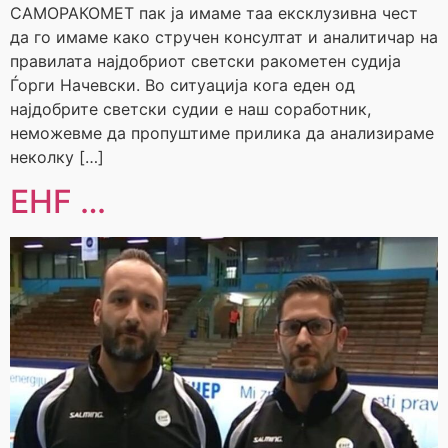
САМОРАКОМЕТ пак ја имаме таа ексклузивна чест
да го имаме како стручен консултат и аналитичар на
правилата најдобриот светски ракометен судија
Ѓорги Начевски. Во ситуација кога еден од
најдобрите светски судии е наш соработник,
неможевме да пропуштиме прилика да анализираме
неколку […]
EHF …