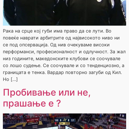
Рака на срце кој губи има право да се лути. Во
повеќе наврати арбитрите од највисокото ниво ни
се под опсервација. Од нив очекуваме високи
перформанси, професионалност и одлучност. За жал
низ годините, македонските клубови се соочувале
со лошо судење. Се соочувале и со тенденциозно, а
границата е тенка. Вардар повторно загуби од Кил.
Но […]
Пробивање или не,
прашање е ?