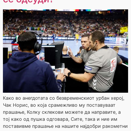
Како во анегдотата со безвременскиот урбан херој,
Чак Норис, во која срамежливо му поставуваат
прашање, Колку склекови можете да направите, а
тој како од пушка одговара, Сите, така и ние им
поставивме прашање на нашите најдобри ракометни