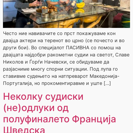
Често ние навивачите со прст покажуваме кон
двајца актери на теренот во црно (се почесто и во
други бои). Во специјалот ПАСИВНА со помош на
двајцата најдобри ракометни судии на светот, Славе
Николов и Ѓорѓи Начевски, се обидуваме да
разјасниме многу спорни ситуации. Под лупа го
ставивме судењето на натпреварот Македонија-
Португалија, но прокоментиравме и уште […]
Неколку судиски
(не)одлуки од
полуфиналето Франција
Шведска