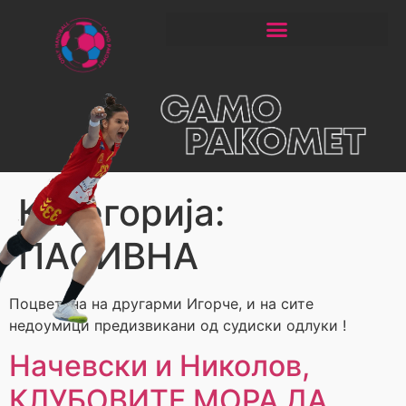
ЧИТАЈ РАКОМЕТ СО ЃОРГОНОСКИ
Категорија:
ПАСИВНА
Поцветена на другарми Игорче, и на сите
недоумици предизвикани од судиски одлуки !
Начевски и Николов,
КЛУБОВИТЕ МОРА ДА