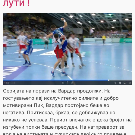
лути !
Серијата на порази на Вардар продолжи. На
гостувањето кај исклучително силните и добро
мотивирани Пик, Вардар постојано беше во
негатива. Притискаа, бркаа, се доближуваа но
никако не успеваа. Првиот впечаток е дека бројот на
изгубени топки беше пресуден. На натпреварот за
волја на вистината и судиската двојка го привлече