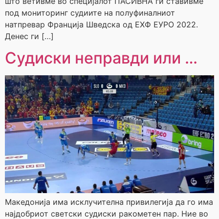
што ветивме во специјалот ПАСИВНА ги ставивме
под мониторинг судиите на полуфиналниот
натпревар Франција Шведска од ЕХФ ЕУРО 2022.
Денес ги […]
Судиски неправди или …
Македонија има исклучителна привилегија да го има
најдобриот светски судиски ракометен пар. Ние во