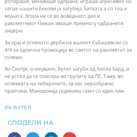
ротираше, менуваше одбрана, играше агресивно но
сепак нашите бекови ја загубија битката а со тоа и
војната. Згора на се во воведниот дел и
ракометниот Пижон имаше премногу одбранети
зицери.
За крај и огненото дерби на малиот Субашевски со
4/4 за одлична промоција во светот на ракометот за
големи.
Во Скопје, очекувано, Бутел загуби од Алпла Хард, и
не успеа да се пласира во групите од ЛЕ. Таму, во
колевката на либерлните, за нас неразбрани,
практики, Македонија годинава само со еден тим.
РК БУТЕЛ
СПОДЕЛИ НА