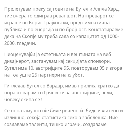
Прелетувам преку сајтовите на Бутел и Алпла Хард,
тие вчера го одиграа реваншот. Натпреварот се
играше во Борис Трајковски, пред симпатична
публика и по енергија и по бројност. Констатиравме
дека на Скопје му треба сала со капацитет од 1000-
2000, гледачи.
Неоценувајќи ја естетиката и вештината на веб
дизајнерот, застанувам кај секцијата спонзори.
Бутел има 10, австријците 95, повторувам 95 и згора
на тоа уште 25 партнери на клубот.
Ги гледав Бутел со Вардар, имав прилика кратко да
поразговарам со Грчевски за австријциве, вели,
човеку екипа се !
Се понатаму што ќе биде речено ќе биде излитено и
излишно, секоја статистика секоја забелешка. Ние
создаваме таленти, тешко играчи, создаваме