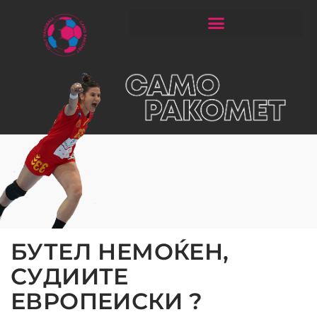
ЧИТАЈ РАКОМЕТ СО ЃОРГОНОСКИ
БУТЕЛ НЕМОЌЕН,
СУДИИТЕ
ЕВРОПEИСКИ ?