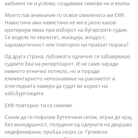
амбиент не и услови, создаваме тимови не и екипи.
Моето пак внимание го освои омилената ми ЕХФ.
Навистина ама навистина не ми е јасно каков
критериум имаа при изборот на бугарските судии.
Се воделе по квалитет, локација, младост,
харизматичност или повторно ни праќаат порака?
Од друга страна, публиката одлично се забавуваше,
судиите беа на репертоарот. И не само заради
нивнoто етничко потекло, но и поради
елементарното непознавање на ракометот и
очигледната намера да судат во корист на
хабсбурговците.
ЕХФ повторно ти се смееме.
Сакам да ги пофалам Бутелчани сепак, играа до крај,
без малодушност, полудени од одлуките на двајцава
недефинирани, пробаа скоро се. Грчевски