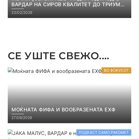
ВАРДАР НА СИРОВ КВАЛИТЕТ ДО ТРИУМФ
ВО АВТОКОМАНДА
23/02/2026
СЕ УШТЕ СВЕЖО....
ВО ФОКУСОТ
МОЌНАТА ФИФА И ВООБРАЗЕНАТА ЕХФ
27/06/2026
ПОДКАСТ САМО РАКОМЕТ