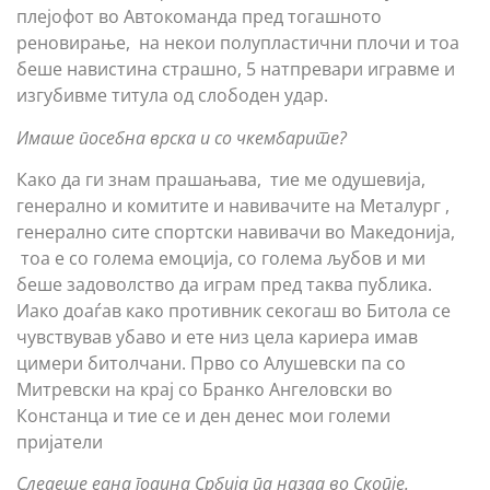
плејофот во Автокоманда пред тогашното
реновирање, на некои полупластични плочи и тоа
беше навистина страшно, 5 натпревари игравме и
изгубивме титула од слободен удар.
Имаше посебна врска и со чкембарите?
Како да ги знам прашањава, тие ме одушевија,
генерално и комитите и навивачите на Металург ,
генерално сите спортски навивачи во Македонија,
тоа е со голема емоција, со голема љубов и ми
беше задоволство да играм пред таква публика.
Иако доаѓав како противник секогаш во Битола се
чувствував убаво и ете низ цела кариера имав
цимери битолчани. Прво со Алушевски па со
Митревски на крај со Бранко Ангеловски во
Констанца и тие се и ден денес мои големи
пријатели
Следеше една година Србија па назад во Скопје.