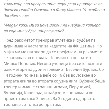
километри во прекрасната недопрена природа ќе ве
пречека селото Смоковци а таму Младен. Уникатен и
посебен човек.
Младен кажи ми за почетокот на твојата кариера
во која многу брзо напредуваше?
Пред ракометот тренирав атлетика и фудбал па
дури имав и настапи за кадетите на ФК Цетиње. Но
мајка ми ме наговори да се префрлам на ракомет и
се запишав во школата Цепелин на познатиот
Мишко Поповиќ. Негови ученици беа сите познати
ракометари па дури и големиот Веселин Вујовиќ. Со
14 години почнав, а веќе со 16 бев во Ловќен во
втората екипа во втората сојузна лига. Вујовиќ беше
тренер и имаше страшни играчи, Перуничиќ,
Бутулоија, Каписода, и набрзо ме повикаа и во
првиот тим како 3 пивот. За 3 години од првото
тропање со топка до прв тим.