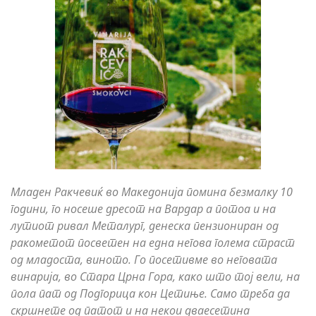
Младен Ракчевиќ во Mакедонија помина безмалку 10
години, го носеше дресот на Вардар а потоа и на
лутиот ривал Металург, денеска пензиониран од
ракометот посветен на една негова голема страст
од младоста, виното. Го посетивме во неговата
винарија, во Стара Црна Гора, како што тој вели, на
пола пат од Подгорица кон Цетиње. Само треба да
скршнете од патот и на некои дваесетина