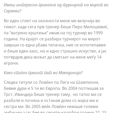
Имаш интересна приказна од турнирот на мирот во
Сараево?
Во еден сплет на околности мене ме вклучија во
тимот, каде сега прв тренер беше Перо Милошевиќ,
па “ватрено крштење” имав на тој турнир во 1999
година. На крајот се разбира турнирот на мирот
заврши со една убава тепачка, ние се испотепавме
и беше еден хаос, но и едно страшно искуство, а јас
потврдив дека можат да сметаат на мене меѓу 14
играчи.
Како стигна првиот пат во Македонија?
Следеа титули со Ловќен па Лига на Шампиони,
бевме дури и 5 ти во Европа. Во 2004 потпишав за
Трст, Ивандија беше тренер таму, но татко ми се
разболе и почина и останав дома со мајка ми и
сестра ми. Во 2005 веќе Ловќен немаше големи
амбиции а јас бев во своите најдобри години 22, 23,