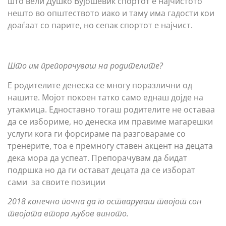
што вели Душко Вујошевиќ спортот е најчистото
нешто во општеството иако и таму има гадости кои
доаѓаат со парите, но сепак спортот е најчист.
Што им препорачуваш на родителите?
Е родителите денеска се многу поразлични од
нашите. Мојот покоен татко само еднаш дојде на
утакмица. Едноставно тогаш родителите не оставаа
да се избориме, но денеска им правиме магарешки
услуги кога ги форсираме па разговараме со
тренерите, тоа е премногу ставен акцент на децата
дека мора да успеат. Препорачувам да бидат
подршка но да ги остават децата да се изборат
сами за своите позиции
2018 конечно почна да го остваруваш твојот сон
твојата втора љубов виното.