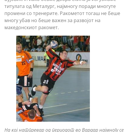
титулата од Металург, најмногу поради многуте
промени со тренерите. Ракометот тогаш не беше
многу убав но беше важен за развојот на
македонскиот ракомет.
На кој натпревар од периодот во Вардар најмногу се