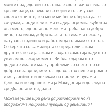
моите прадедовци го оставале својот живот тука со
крвави раце, со векови во војни и го сочувале
своето огниште, тоа мене ми беше обврска да го
сочувам, а родителите ми всадија огромна љубов за
ова место, едноставно мене ми треба чаша добро
вино, тоа имам, добро кафе и тоа имам и неколку
патувања годишно и работам да го имам сето тоа.
Со ќерката со фамилијата со пријатели сакам
друштво, но си ја сакам и својата самотија каде што
уживам во секој момент. Ви благодарам што
дојдовте имавте малку проблеми со снегот но се
добро се заврши, моето задоволство беше огромно
и ме усреќивте и ве чекам на пролет и чувам и
Депеша и поздравете ми ја Македонија и до следнат
средба останете здраво
Можеме уште три дена да разговараме но ќе
продолжиме напролет чувајми од депешата !