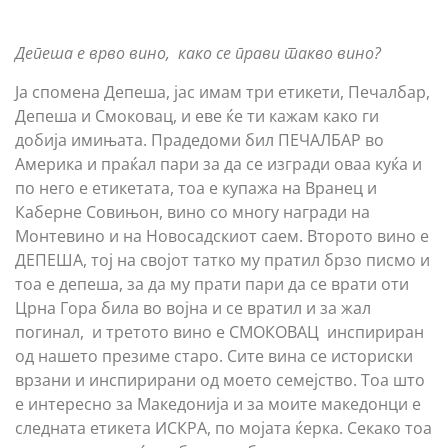
Депеша е врво вино, како се прави такво вино?
Ја спомена Депеша, јас имам три етикети, Печалбар,
Депеша и Смоковац, и еве ќе ти кажам како ги
добија имињата. Прадедоми бил ПЕЧАЛБАР во
Америка и праќал пари за да се изгради оваа куќа и
по него е етикетата, тоа е купажа на Вранец и
Каберне Совињон, вино со многу награди на
Монтевино и на Новосадскиот саем. Второто вино е
ДЕПЕША, тој на својот татко му пратил брзо писмо и
тоа е депеша, за да му прати пари да се врати оти
Црна Гора била во војна и се вратил и за жал
погинал, и третото вино е СМОКОВАЦ инспириран
од нашето презиме старо. Сите вина се историски
врзани и инспирирани од моето семејство. Тоа што
е интересно за Македонија и за моите македонци е
следната етикета ИСКРА, по мојата ќерка. Секако тоа