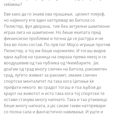
сеќаваш?
Еве како да го знаев ова прашање, целиот плејоф,
но најмногу ете еден натпревар во Битола со
Пелистер, фул дворана, тие беа актуелни шампиони
играа лига на шампиони. Но беше екипата пред
финансиски проблеми и почна да се растура и не
беа во полн состав. По прв пат Мојсо играше против
Пелистер, а тој им беше најомилен. И тогаш видов
една љубов на граница на омраза према некој и се
воодушевив од таа публика од Чкембарите. Јас
доаѓам од град многу сличен на Битола, ракометен
град, луѓето живеат за ракомет, имаме сличен
спортски менталитет па така кога Цетиње ќе
прифати некого во градот тогаш е тоа љубов до
крајот на животот и исто така кога тој спортски те
остави станува многу напнато. Така и таа утакмица
беше многу напната, а јас сакам такви натпревари
со полна сала и фантастично навивање. И уште и