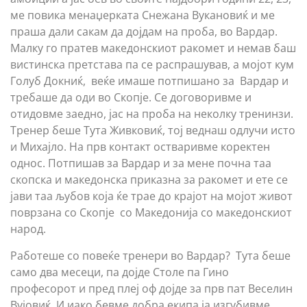
ме повика менаџерката Снежана Вукановиќ и ме
праша дали сакам да дојдам на проба, во Вардар.
Малку го пратев македонскиот ракомет и немав баш
вистинска претстава па се распрашував, а мојот кум
Голуб Докниќ, веќе имаше потпишано за Вардар и
требаше да оди во Скопје. Се договоривме и
отидовме заедно, јас на проба на неколку тренинзи.
Тренер беше Тута Живковиќ, тој веднаш одлучи исто
и Михајло. На прв контакт остваривме коректен
однос. Потпишав за Вардар и за мене почна таа
скопска и македонска приказна за ракомет и ете се
јави таа љубов која ќе трае до крајот на мојот живот
поврзана со Скопје со Македонија со македонскиот
народ.
Работеше со повеќе тренери во Вардар? Тута беше
само два месеци, па дојде Столе па Гино
професорот и пред плеј оф дојде за прв пат Веселин
Вујовиќ. И иако бевме добра екипа ја изгубивме