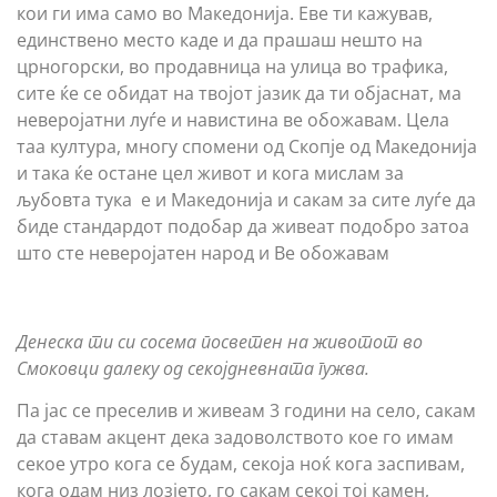
кои ги има само во Македонија. Еве ти кажував,
единствено место каде и да прашаш нешто на
црногорски, во продавница на улица во трафика,
сите ќе се обидат на твојот јазик да ти објаснат, ма
неверојатни луѓе и навистина ве обожавам. Цела
таа култура, многу спомени од Скопје од Македонија
и така ќе остане цел живот и кога мислам за
љубовта тука е и Македонија и сакам за сите луѓе да
биде стандардот подобар да живеат подобро затоа
што сте неверојатен народ и Ве обожавам
Денеска ти си сосема посветен на животот во
Смоковци далеку од секојдневната гужва.
Па јас се преселив и живеам 3 години на село, сакам
да ставам акцент дека задоволството кое го имам
секое утро кога се будам, секоја ноќ кога заспивам,
кога одам низ лозјето, го сакам секој тој камен,