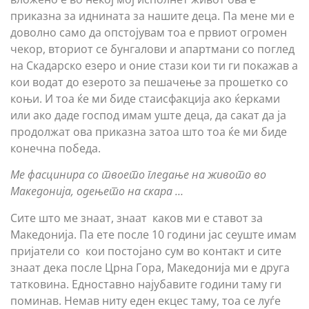
приказна за иднината за нашите деца. Па мене ми е
доволно само да опстојувам тоа е првиот огромен
чекор, вториот се бунгалови и апартмани со поглед
на Скадарско езеро и оние стази кои ти ги покажав а
кои водат до езерото за пешачење за прошетко со
коњи. И тоа ќе ми биде стаисфакција ако ќерками
или ако даде господ имам уште деца, да сакат да ја
продолжат ова приказна затоа што тоа ќе ми биде
конечна победа.
Ме фасцинира со твоето гледање на живото во
Македонија, одењето на скара …
Сите што ме знаат, знаат каков ми е ставот за
Македонија. Па ете после 10 години јас сеуште имам
пријатели со кои постојано сум во контакт и сите
знаат дека после Црна Гора, Македонија ми е друга
татковина. Едноставно најубавите години таму ги
поминав. Немав ниту еден екцес таму, тоа се луѓе