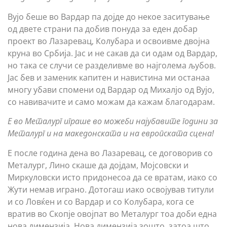
Вујо беше во Вардар па дојде до некое заситување
од двете страни па добив понуда за еден добар
проект во Лазаревац, Колубара и освоивме двојна
круна во Србија. Јас и не сакав да си одам од Вардар,
но така се случи се разделивме во најголема љубов.
Јас бев и заменик капитен и навистина ми останаа
многу убави спомени од Вардар од Михалјо од Вујо,
со навивачите и само можам да кажам благодарам.
Е во Металург играше во можеби најубавите години за
Металург и на македонската и на европската сцена!
Е после година дена во Лазаревац, се договорив со
Металург, Лино скаше да дојдам, Мојсовски и
Миркуловски исто придонесоа да се вратам, иако со
Жути немав играно. Дотогаш иако освојував титули
и со Ловќен и со Вардар и со Колубара, кога се
вратив во Скопје овојпат во Металург тоа доби една
нова димензија. Нова димензија зошто, затоа што