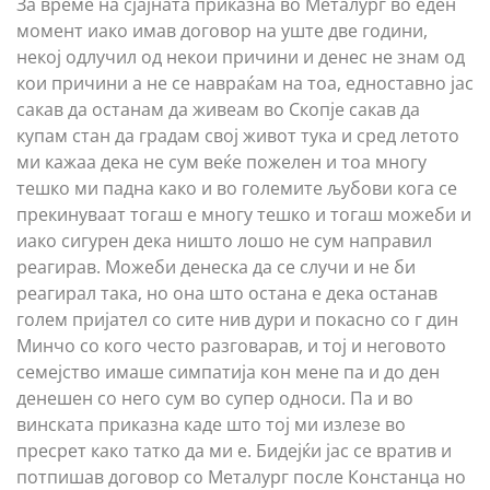
За време на сјајната приказна во Металург во еден
момент иако имав договор на уште две години,
некој одлучил од некои причини и денес не знам од
кои причини а не се навраќам на тоа, едноставно јас
сакав да останам да живеам во Скопје сакав да
купам стан да градам свој живот тука и сред летото
ми кажаа дека не сум веќе пожелен и тоа многу
тешко ми падна како и во големите љубови кога се
прекинуваат тогаш е многу тешко и тогаш можеби и
иако сигурен дека ништо лошо не сум направил
реагирав. Можеби денеска да се случи и не би
реагирал така, но она што остана е дека останав
голем пријател со сите нив дури и покасно со г дин
Минчо со кого често разговарав, и тој и неговото
семејство имаше симпатија кон мене па и до ден
денешен со него сум во супер односи. Па и во
винската приказна каде што тој ми излезе во
пресрет како татко да ми е. Бидејќи јас се вратив и
потпишав договор со Металург после Констанца но