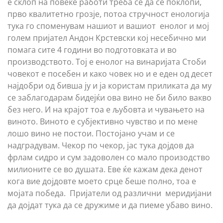
е склоп на повеќе работи треба се да се поклопи,
прво квалитетно грозје, потоа стручност енологија
тука го споменувам нашиот и вашиот енолог и мој
голем пријател Андон Крстевски кој несебично ми
помага сите 4 години во подготовката и во
производството. Тој е енолог на винаријата Стоби
човекот е посебен и како човек но и е еден од десет
најдобри од бивша ју и ја користам приликата да му
се заблагодарам бидејќи ова вино не би било вакво
без него. И на крајот тоа е љубовта и чувањето на
виното. Виното е субјективно чувство и по мене
лошо вино не постои. Постојано учам и се
надградувам. Чекор по чекор, јас тука дојдов да
фрлам сидро и сум задоволен со мало произодство
милионите се во душата. Еве ќе кажам дека денот
кога вие дојдовте моето срце беше полно, тоа е
мојата победа. Пријатели од различни меридијани
да дојдат тука да се дружиме и да пиеме убаво вино.