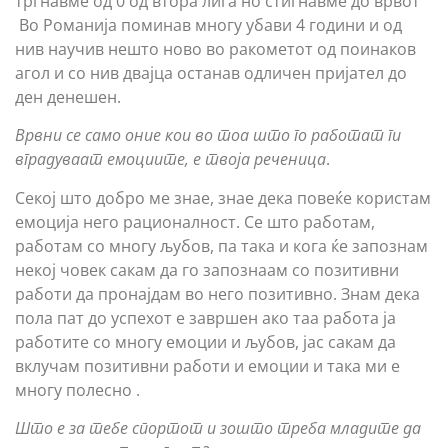
тргнавме од 0 од втора лига но стигнавме до врвот
Во Романија поминав многу убави 4 години и од
нив научив нешто ново во ракометот од поинаков
агол и со нив двајца останав одличен пријател до
ден денешен.
Врвни се само оние кои во тоа што го работат ги
вградуваат емоциите, е твоја реченица
.
Секој што добро ме знае, знае дека повеќе користам
емоција него рационалност. Се што работам,
работам со многу љубов, па така и кога ќе запознам
некој човек сакам да го запознаам со позитивни
работи да пронајдам во него позитивно. Знам дека
пола пат до успехот е завршен ако таа работа ја
работите со многу емоции и љубов, јас сакам да
вклучам позитивни работи и емоции и така ми е
многу полесно .
Што е за тебе спортот и зошто треба младите да