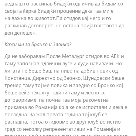
веднаш го раскинав бидејќи одличив да бидам со
својата ќерка бидејќи проценив дека таа ми е
најважна во животот.Па отидов кај него и го
раскинав договорот но остана пријателството до
ден денешен.
Кажи ми за Бранко и Звонко?
Да не заборавам После Металург отидов во АЕК и
таму запознав одлични луѓе и луди навивачи. Но
лигата не беше баш на ниво па добив повик од
Констанца. Директно од Звонко, Шундовски беше
тренер таму тој ме повика и заедно со Бранко кој
беше веќе неколку години таму и лесно се
договоривме, па почна таа моја ракометна
приказна во Романија која ќе се испостави и дека е
последна. За жал првата година тој клуб се
распадна, потоа отидовме во друг клуб во истиот
град со неколку репрезентативци на Романија и