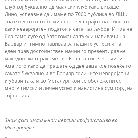
клуб кој буквално од маалски клуб како викаше
Лино, успеавме да имаме по 7000 публика во ЛШ и
тоа е нешто што ќе ми остане до крајот на животот
како неверојатен податок и сета таа љубов. И тоа не
беа само луѓе од Автокоманда туку и навивачи на
Вардар интимно навиваа за нашите успеси и на
еден прав достоинствен начин го презентиравме
македонскиот ракомет во Европа тие 3-4 години.
Ама исто како да прашате од две деца кое повеќе го
сакате буквално и во Вардар годините неверојатни
и убави така и во Металург кои се обележени со
многу тимски и личен успех и навистина сум горд на
тој период.
Знам дека имаш многу цврсти пријателства во
Македонија?