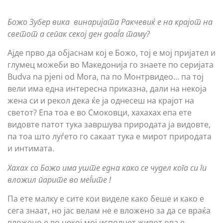
Божо Зубер вика винаријата Ракчевиќ е на крајот на
светот а сепак секој ден доаѓа таму?
Ајде прво да објаснам кој е Божо, тој е мој пријател и
глумец можеби во Македонија го знаете по серијата
Budva na pjeni od Mora, па по Монтрвидео… па тој
вели има една интересна приказна, дали на некоја
жена си и рекол дека ќе ја однесеш на крајот на
светот? Епа тоа е во Смоковци, хахахах епа ете
видовте патот тука завршува природата ја видовте,
па тоа што луѓето го сакаат тука е мирот природата
и интимата.
Хахах со Божо има уште една како се чудел кога си ги
вложил парите во меѓите !
Па ете малку е сите кои виделе како беше и како е
сега знаат, но јас велам не е вложено за да се враќа
вложено е во некој мој исполнет живот ова е