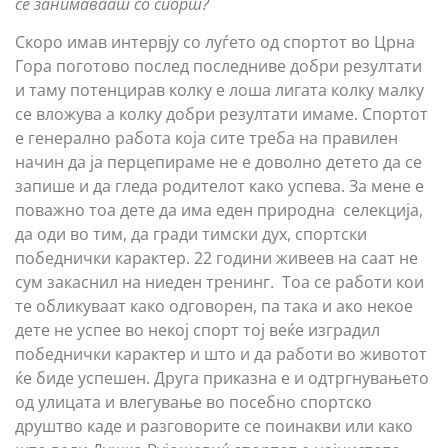
се занимаваат со спорт?
Скоро имав интервју со луѓето од спортот во Црна
Гора поготово послед последниве добри резултати
и таму потенцирав колку е лоша лигата колку малку
се вложува а колку добри резултати имаме. Спортот
е генерално работа која сите треба на правилен
начин да ја перцепираме не е доволно детето да се
запише и да гледа родителот како успева. За мене е
поважно тоа дете да има еден природна селекција,
да оди во тим, да гради тимски дух, спортски
победнички карактер. 22 години живеев на саат не
сум закаснил на ниеден тренинг. Тоа се работи кои
те обликуваат како одговорен, па така и ако некое
дете не успее во некој спорт тој веќе изградил
победнички карактер и што и да работи во животот
ќе биде успешен. Друга приказна е и одтргнувањето
од улицата и влегување во посебно спортско
друштво каде и разговорите се поинакви или како