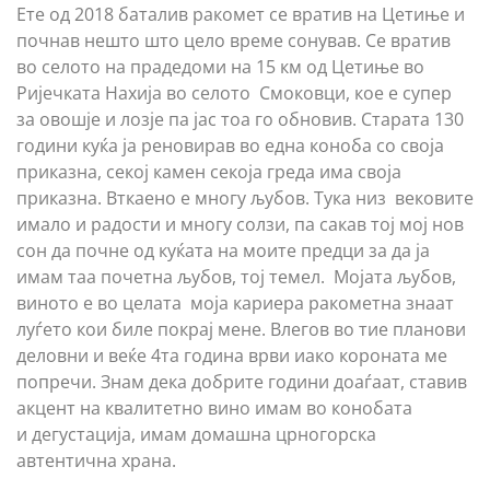
Ете од 2018 баталив ракомет се вратив на Цетиње и
почнав нешто што цело време сонував. Се вратив
во селото на прадедоми на 15 км од Цетиње во
Ријечката Нахија во селото Смоковци, кое е супер
за овошје и лозје па јас тоа го обновив. Старата 130
години куќа ја реновирав во една коноба со своја
приказна, секој камен секоја греда има своја
приказна. Вткаено е многу љубов. Тука низ вековите
имало и радости и многу солзи, па сакав тој мој нов
сон да почне од куќата на моите предци за да ја
имам таа почетна љубов, тој темел. Мојата љубов,
виното е во целата моја кариера ракометна знаат
луѓето кои биле покрај мене. Влегов во тие планови
деловни и веќе 4та година врви иако короната ме
попречи. Знам дека добрите години доаѓаат, ставив
акцент на квалитетно вино имам во конобата
и дегустација, имам домашна црногорска
автентична храна.