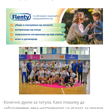
Конечно дуели за титула. Како помалку да
заборавивме дека натпреварит се играат за пехари