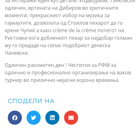
За нотирање еден куп детали. Издвојувам, Танковски
одличен, вртената на Дибиров во критичните
моменти, прекрасниот избор на музика за
тајмаутите, дозволата од Стоилов пехарот да го
крене Чупиќ а како crème de la crème потегот на
Ристовки кога добиениот пехар за најдобар голман
му го предаде на сепак подобриот денеска
Чаневски.
Одличен ракометен ден ! Честитки за РФМ за
одлично и професионално организирање на ваков
турнир во прилично нејасни корона времиња.
СПОДЕЛИ НА