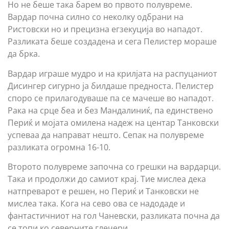
Но не беше така барем во првото полувреме.
Вардар почна силно со неколку одбрани на
Ристовски но и прецизна егзекуција во нападот.
Разликата беше создадена и сега Пелистер мораше
да брка.
Вардар играше мудро и на крилјата на распуцаниот
Дисингер сигурно ја билдаше предноста. Пелистер
споро се прилагодуваше па се мачеше во нападот.
Рака на срце беа и без Мандалиниќ, па единствено
Периќ и мојата омилена надеж на центар Танковски
успеваа да направат нешто. Сепак на полувреме
разликата огромна 16-10.
Второто полувреме започна со грешки на вардарци.
Така и продолжи до самиот крај. Тие мислеа дека
натпреварот е решен, но Периќ и Танковски не
мислеа така. Кога на сево ова се надодаде и
фантастичниот на гол Чаневски, разликата почна да
се топи ко северните глечери.