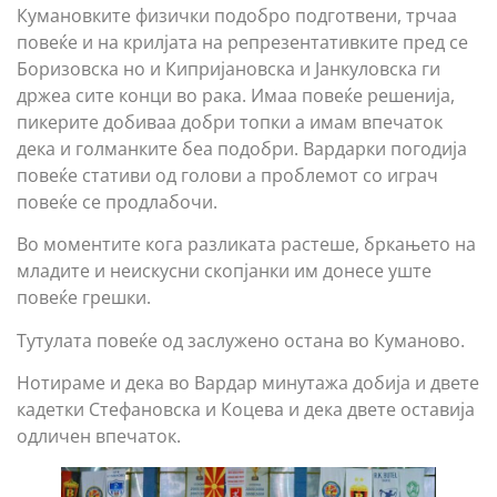
Кумановките физички подобро подготвени, трчаа
повеќе и на крилјата на репрезентативките пред се
Боризовска но и Кипријановска и Јанкуловска ги
држеа сите конци во рака. Имаа повеќе решенија,
пикерите добиваа добри топки а имам впечаток
дека и голманките беа подобри. Вардарки погодија
повеќе стативи од голови а проблемот со играч
повеќе се продлабочи.
Во моментите кога разликата растеше, бркањето на
младите и неискусни скопјанки им донесе уште
повеќе грешки.
Тутулата повеќе од заслужено остана во Куманово.
Нотираме и дека во Вардар минутажа добија и двете
кадетки Стефановска и Коцева и дека двете оставија
одличен впечаток.