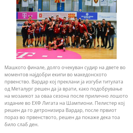
Машкото финале, долго очекуван судир на двете во
моментов најдобри екипи во македонското
првенство. Вардар кој преклани ја изгуби титулата
од Металург решен да ја врати, како подобрување
на мозаикот за оваа сезона после прилично лошото
издание во ЕХФ Лигата на Шампиони. Пелистер кој
решен да го детронизира Вардар, после првиот
пораз во првенството, решен да покаже дека тоа
било слаб ден.