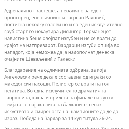
Адреналинот растеше, а необично за еден
црногорец, енергичниот и загреан Радовиќ,
постигна неколку голови но и со еден исклучително
груб старт го нокаутира Дисингер. Германецот
навистина беше овојпат изгубен и не се врати до
крајот на натпреварот. Вардарци изгуби опција во
нападот, која неможеа да ја надополнат денеска
очајните Шеваљевиќ и Талески.
Благодарение на одличната одбрана, за која
Ангеловски рече дека е составена од играќи со
македонски пасоши, Пелистер се врати на гол
негатива. Во една исклучително драматична
завршница, каква и прилега на финале на куп во
земјата со најјака лига на балканите, сепак
искуството и смиреноста на шампионите дојде до
израз. Победа на Вардар за 14 куп титула 26-24.