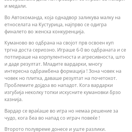
и медали.
Во Автокоманда, која однадвор заликува малку на
етноселата на Кустурица, најпрво се одигра
финалето во женска конкуренција.
Куманово во одбрана на својот прв освоен куп
тргна доста сериозно. Играше 6-0 во одбраната и се
потпираше на корпулентноста и агресивноста, што
и даде резултат. Младите вардарки, многу
интересна одбрамбена формација ! Зона човек на
човек но плитка, даваше резултат на почетокот.
Проблемите дојдоа во нападот. Кога вардарки
изгубија неколку топки искусните кумановки брзо
казнија.
Вардар се враќаше во игра но немаа решение за
чудо, кога беа во напад со играч повеќе !
Второто полувреме донесе и уште разлики.