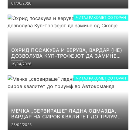
РЕАЛНОСТ
01/06/2026
ЧИТАЈ РАКОМЕТ СО ГОРАН
ОХРИД ПОСАКУВА И ВЕРУВА, ВАРДАР (НЕ)
ДОЗВОЛУВА КУП-ТРОФЕЈОТ ДА ЗАМИНЕ
ОД СКОПЈЕ
19/04/2026
ЧИТАЈ РАКОМЕТ СО ГОРАН
МЕЧКА „СЕРВИРАШЕ“ ЛАДНА ОДМАЗДА,
ВАРДАР НА СИРОВ КВАЛИТЕТ ДО ТРИУМФ
ВО АВТОКОМАНДА
23/02/2026