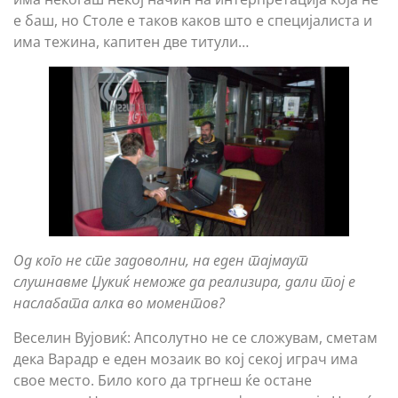
е баш, но Столе е таков каков што е специјалиста и
има тежина, капитен две титули…
Од кого не сте задоволни, на еден тајмаут
слушнавме Џукиќ неможе да реализира, дали тој е
наслабата алка во моментов?
Веселин Вујовиќ: Апсолутно не се сложувам, сметам
дека Варадр е еден мозаик во кој секој играч има
свое место. Било кого да тргнеш ќе остане