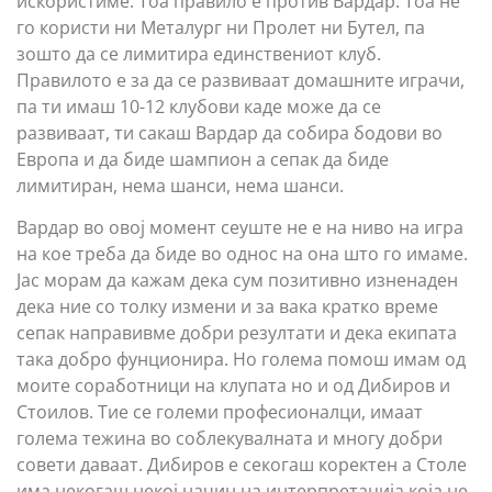
искористиме. Тоа правило е против Вардар. Тоа не
го користи ни Металург ни Пролет ни Бутел, па
зошто да се лимитира единствениот клуб.
Правилото е за да се развиваат домашните играчи,
па ти имаш 10-12 клубови каде може да се
развиваат, ти сакаш Вардар да собира бодови во
Eвропа и да биде шампион а сепак да биде
лимитиран, нема шанси, нема шанси.
Вардар во овој момент сеуште не е на ниво на игра
на кое треба да биде во однос на она што го имаме.
Јас морам да кажам дека сум позитивно изненаден
дека ние со толку измени и за вака кратко време
сепак направивме добри резултати и дека екипата
така добро фунционира. Но голема помош имам од
моите соработници на клупата но и од Дибиров и
Стоилов. Тие се големи професионалци, имаат
голема тежина во соблекувалната и многу добри
совети даваат. Дибиров е секогаш коректен а Столе
има некогаш некој начин на интерпретација која не