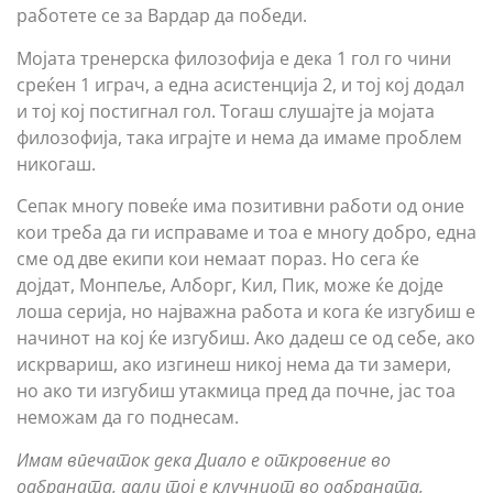
работете се за Вардар да победи.
Мојата тренерска филозофија е дека 1 гол го чини
среќен 1 играч, а една асистенција 2, и тој кој додал
и тој кој постигнал гол. Тогаш слушајте ја мојата
филозофија, така играјте и нема да имаме проблем
никогаш.
Сепак многу повеќе има позитивни работи од оние
кои треба да ги исправаме и тоа е многу добро, една
сме од две екипи кои немаат пораз. Но сега ќе
дојдат, Монпеље, Алборг, Кил, Пик, може ќе дојде
лоша серија, но најважна работа и кога ќе изгубиш е
начинот на кој ќе изгубиш. Ако дадеш се од себе, ако
искрвариш, ако изгинеш никој нема да ти замери,
но ако ти изгубиш утакмица пред да почне, јас тоа
неможам да го поднесам.
Имам впечаток дека Диало е откровение во
одбраната, дали тој е клучниот во одбраната,