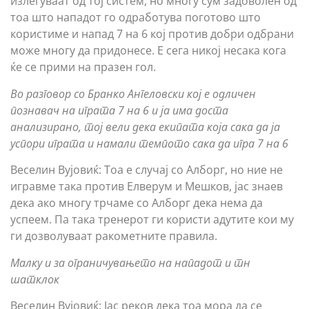
излегуваат од тој систем, но многу сум задоволен од
тоа што нападот го одработува поготово што
користиме и напад 7 на 6 кој против добри одбрани
може многу да придонесе. Е сега никој несака кога
ќе се прими на празен гол.
Во разговор со Бранко Ангеловски кој е одличен
познавач на играта 7 на 6 и ја има доста
анализирано, тој вели дека екипата која сака да ја
успори играта и намали темпото сака да игра 7 на 6
Веселин Вујовиќ: Тоа е случај со Алборг, но ние не
игравме така против Елверум и Мешков, јас знаев
дека ако многу трчаме со Алборг дека нема да
успеем. Па така тренерот ги користи адутите кои му
ги дозволуваат ракометните правила.
Малку и за ограничувањето на нападот и тн
шатклок
Веселин Вујовиќ: Јас реков дека тоа мора да се