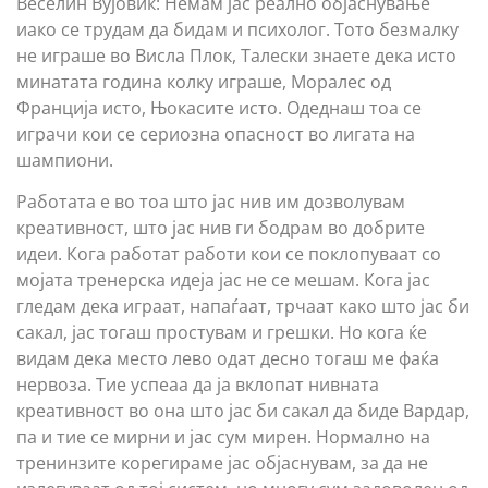
Веселин Вујовиќ: Немам јас реално објаснување
иако се трудам да бидам и психолог. Тото безмалку
не играше во Висла Плок, Талески знаете дека исто
минатата година колку играше, Моралес од
Франција исто, Њокасите исто. Одеднаш тоа се
играчи кои се сериозна опасност во лигата на
шампиони.
Работата е во тоа што јас нив им дозволувам
креативност, што јас нив ги бодрам во добрите
идеи. Кога работат работи кои се поклопуваат со
мојата тренерска идеја јас не се мешам. Кога јас
гледам дека играат, напаѓаат, трчаат како што јас би
сакал, јас тогаш простувам и грешки. Но кога ќе
видам дека место лево одат десно тогаш ме фаќа
нервоза. Тие успеаа да ја вклопат нивната
креативност во она што јас би сакал да биде Вардар,
па и тие се мирни и јас сум мирен. Нормално на
тренинзите корегираме јас објаснувам, за да не