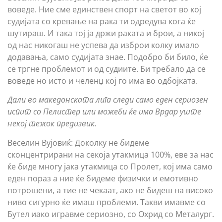
воведе. Ние сме единствен спорт на светот во кој
судијата со кревање на рака ти одредува кога ќе
шутираш. И така тој ја држи раката и брои, а никој
од нас никогаш не успева да изброи колку имало
додавања, само судијата знае. Подобро би било, ќе
се тргне проблемот и од судиите. Би требало да се
воведе но исто и челенџ кој го има во одбојката.
Дали во македонската лига следи само еден сериозен
испит со Пелистер или можеби ќе има Врдар уште
некој тежок предизвик.
Веселин Вујовиќ: Доколку не бидеме
сконцентрирани на секоја утакмица 100%, еве за нас
ќе биде многу јака утакмица со Пролет, кој има само
еден пораз а ние ќе бидеме физички и емотивно
потрошени, а тие не чекаат, ако не бидеш на високо
ниво сигурно ќе имаш проблеми. Такви имавме со
Бутел иако игравме сериозно, со Охрид со Металург.