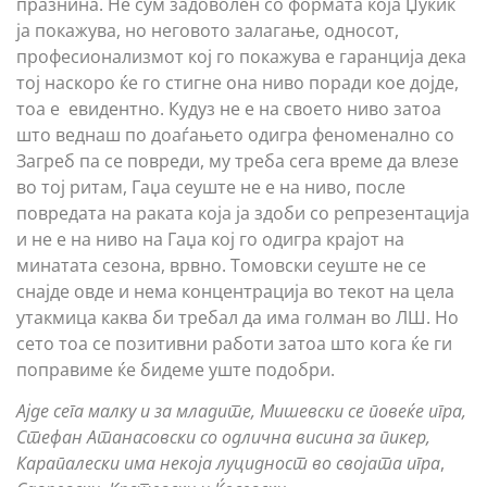
празнина. Не сум задоволен со формата која Џукиќ
ја покажува, но неговото залагање, односот,
професионализмот кој го покажува е гаранција дека
тој наскоро ќе го стигне она ниво поради кое дојде,
тоа е евидентно. Кудуз не е на своето ниво затоа
што веднаш по доаѓањето одигра феноменално со
Загреб па се повреди, му треба сега време да влезе
во тој ритам, Гаџа сеуште не е на ниво, после
повредата на раката која ја здоби со репрезентација
и не е на ниво на Гаџа кој го одигра крајот на
минатата сезона, врвно. Томовски сеуште не се
снајде овде и нема концентрација во текот на цела
утакмица каква би требал да има голман во ЛШ. Но
сето тоа се позитивни работи затоа што кога ќе ги
поправиме ќе бидеме уште подобри.
Ајде сега малку и за младите, Мишевски се повеќе игра,
Стефан Атанасовски со одлична висина за пикер,
Карапалески има некоја луцидност во својата игра
,