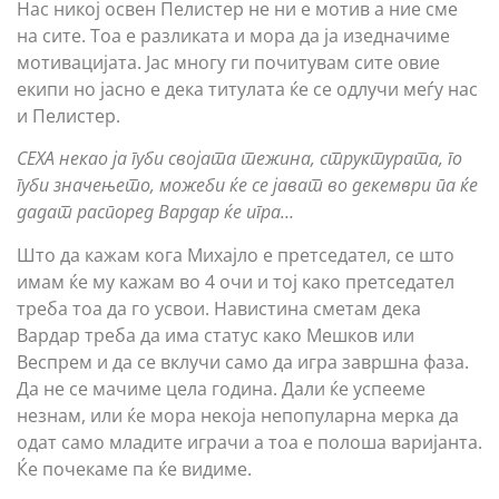
Нас никој освен Пелистер не ни е мотив а ние сме
на сите. Тоа е разликата и мора да ја изедначиме
мотивацијата. Јас многу ги почитувам сите овие
екипи но јасно е дека титулата ќе се одлучи меѓу нас
и Пелистер.
СЕХА некао ја губи својата тежина, структурата, го
губи значењето, можеби ќе се јават во декември па ќе
дадат распоред Вардар ќе игра…
Што да кажам кога Михајло е претседател, се што
имам ќе му кажам во 4 очи и тој како претседател
треба тоа да го усвои. Навистина сметам дека
Вардар треба да има статус како Мешков или
Веспрем и да се вклучи само да игра завршна фаза.
Да не се мачиме цела година. Дали ќе успееме
незнам, или ќе мора некоја непопуларна мерка да
одат само младите играчи а тоа е полоша варијанта.
Ќе почекаме па ќе видиме.