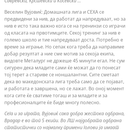
Савревски, Крстевски и Ќосевски …
Веселин Вујовиќ: Домашната лига и СЕХА се
предвидени за нив, да работат да напредуваат, но за
нив е исто така важно кога се на тренинзи со играчи
од класата на првотимците. Секој тренинг за нив е
големо школо и тие напредуваат доста. Потребно е
време за играње. Но сепак кога треба да направиме
добар резултат а ние сме мотив за секоја екипа,
видовте Металург не држеше 45 минути егал. Не сум
сигурен дека младите сами ќе можат да го понесат
тој терет а стариве се ноншалантни. Сите сметаат
дека во македонската лига треба само да се појават,
и работата е завршена, но се лажат. Во оној момент
кога сите ќе сватиме тогаш и за младите и за
професионалците ќе биде многу полесно.
Сега и за играта, Вујовиќ сака добра жестока одбрана,
Врадар е во топ 5 екипи. Во ЛШ најдобрата одбрана
статистички со најмалку примени голови ја имаат