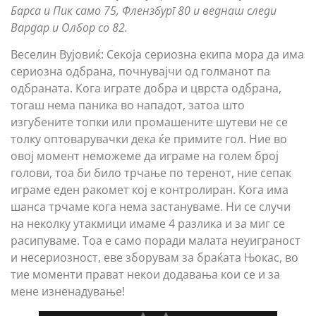
Барса и Пик само 75, Флензбург 80 и веднаш следи
Вардар и Олбор со 82.
Веселин Вујовиќ: Секоја сериозна екипа мора да има
сериозна одбрана, почнувајчи од голманот па
одбраната. Кога играте добра и цврста одбрана,
тогаш нема паника во нападот, затоа што
изгубените топки или промашените шутеви не се
толку оптоварувачки дека ќе примите гол. Ние во
овој момент неможеме да играме на голем број
голови, тоа би било трчање по теренот, ние сепак
играме еден ракомет кој е контролиран. Кога има
шанса трчаме кога нема застануваме. Ни се случи
на неколку утакмици имаме 4 разлика и за миг се
расипуваме. Тоа е само поради малата неуиграност
и несериозност, еве зборувам за браќата Њокас, во
тие моменти прават некои додавања кои се и за
мене изненадување!