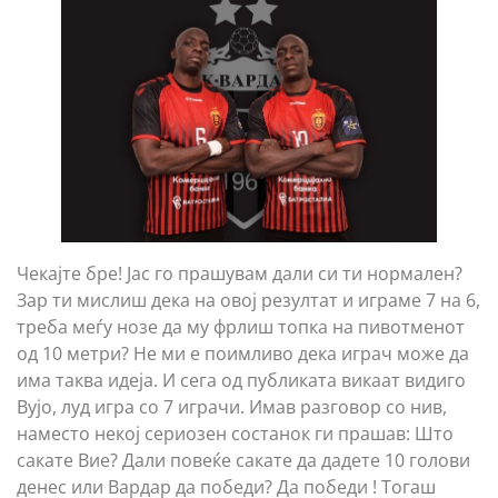
Чекајте бре! Јас го прашувам дали си ти нормален?
Зар ти мислиш дека на овој резултат и играме 7 на 6,
треба меѓу нозе да му фрлиш топка на пивотменот
од 10 метри? Не ми е поимливо дека играч може да
има таква идеја. И сега од публиката викаат видиго
Вујо, луд игра со 7 играчи. Имав разговор со нив,
наместо некој сериозен состанок ги прашав: Што
сакате Вие? Дали повеќе сакате да дадете 10 голови
денес или Вардар да победи? Да победи ! Тогаш