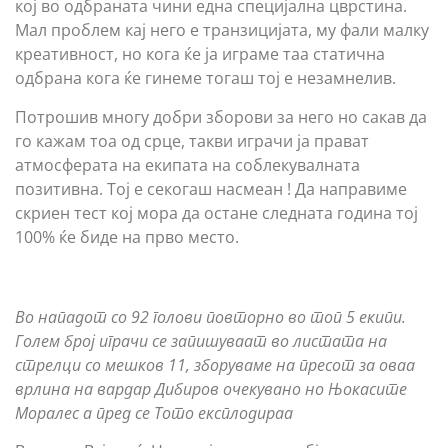
кој во одбраната чини една специјална цврстина.
Мал проблем кај него е транзицијата, му фали малку
креативност, но кога ќе ја играме таа статична
одбрана кога ќе гинеме тогаш тој е незамнелив.
Потрошив многу добри зборови за него но сакав да
го кажам тоа од срце, такви играчи ја прават
атмосферата на екипата на соблекувалната
позитивна. Тој е секогаш насмеан ! Да направиме
скриен тест кој мора да остане следната година тој
100% ќе биде на прво место.
Во нападот со 92 голови повторно во топ 5 екипи.
Голем број играчи се запишуваат во листата на
стрелци со мешков 11, зборуваме на пресот за оваа
врлина на вардар Дибиров очекувано но Њокасите
Моралес а пред се Тото експлодираа