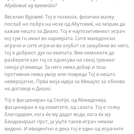
Абутовиќ од времето?
Веселин Вујовиќ: Тој е понизок, физички малку
послаб но побрз на нозе од Абутовиќ, но морам да
кажам нешто за Диало. Тој е најпозитивниот играч
кој сум го имал во кариерата. Сите македонски
играчи и сите играчи во клубот се заљубени во него,
тој е добриот дух на екипата. Вие неможете да
разберете као тој се однесува на секој тренинг
секоја утакмица. За него нема добар и лош
противник нема умор или повреда Тој е нешто
неверојатно. Прва моја идеја за Михајло за обнова
на договор е Диало.
Тој е фасциниран од Скопје, од Македонија,
фасциниран е од комитите, од салата. Тој е толку
благодарен, кога ќе му дадат вода, кога ќе му
бандажираат прст, ја уште таков играч немам
видено. И евидентно е дека тој е еден од играчите