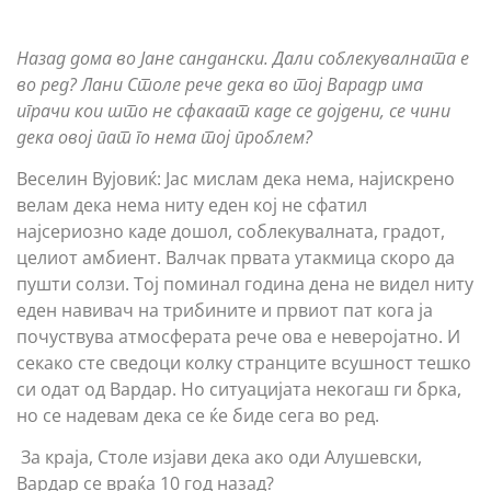
Назад дома во Јане сандански. Дали соблекувалната е
во ред? Лани Столе рече дека во тој Варадр има
играчи кои што не сфакаат каде се дојдени, се чини
дека овој пат го нема тој проблем?
Веселин Вујовиќ: Јас мислам дека нема, најискрено
велам дека нема ниту еден кој не сфатил
најсериозно каде дошол, соблекувалната, градот,
целиот амбиент. Валчак првата утакмица скоро да
пушти солзи. Тој поминал година дена не видел ниту
еден навивач на трибините и првиот пат кога ја
почуствува атмосферата рече ова е неверојатно. И
секако сте сведоци колку странците всушност тешко
си одат од Вардар. Но ситуацијата некогаш ги брка,
но се надевам дека се ќе биде сега во ред.
За краја, Столе изјави дека ако оди Алушевски,
Вардар се враќа 10 год назад?