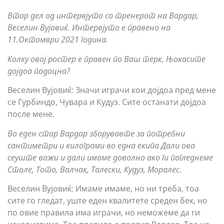
Втор дел од интервјуто со тренерот на Вардар,
Веселин Вујовиќ. Интервјуто е правено на
11.Октомври 2021 година.
Колку овој ростер е правен по Ваш терк, Њокасите
дојдоа подоцна?
Веселин Вујовиќ: Значи играчи кои дојдоа пред мене
се Гурбиндо, Чувара и Кудуз. Сите останати дојдоа
после мене.
Во еден стар Вардар зборувавте за потребни
сантиметри и килограми во една екипа Дали ова
сеуште важи и дали имаме доволно ако ги погледнеме
Столе, Тото, Валчак, Талески, Кудуз, Моралес
.
Веселин Вујовиќ: Имаме имаме, но ни треба, тоа
сите го гледат, уште еден квалитете среден бек, но
по овие правила има играчи, но неможеме да ги