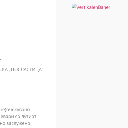
.
ТСКА „ПОСЛАСТИЦА“
(не)очекувано
ревари со лутиот
тно заслужено,