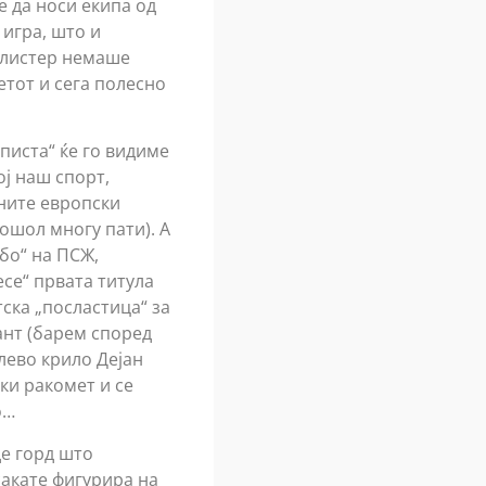
е да носи екипа од
 игра, што и
Пелистер немаше
етот и сега полесно
 писта“ ќе го видиме
ој наш спорт,
тните европски
ошол многу пати). А
бо“ на ПСЖ,
есе“ првата титула
ска „посластица“ за
ант (барем според
 лево крило Дејан
ки ракомет и се
о…
де горд што
сакате фигурира на