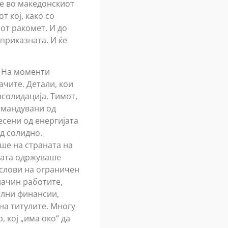
те во македонскиот
 кој, како со
иот ракомет. И до
 приказната. И ќе
. На моменти
ачите. Детали, кои
нсолидација. Тимот,
омандувани од
есени од енергијата
од солидно.
ше на страната на
грата одржуваше
 услови на ограничен
начин работите,
илни финансии,
на титулите. Многу
 кој „има око“ да