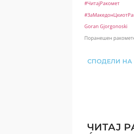
#ЧитајРакомет
#ЗаМакедонЦкиотРа
Goran Gjorgonoski
Поранешен ракомете
СПОДЕЛИ НА
ЧИТАЈ Р