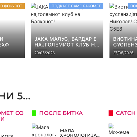
ВО ФОКУСОТ
ПОДКАСТ САМО РАКОМЕТ
ПО
 И
ЈАКА МАЛУС, ВАРДАР Е
ВИСТИНА
ЕХФ
НАЈГОЛЕМИОТ КЛУБ НА
СУСПЕНЗ
БАЛКАНОТ!
НАЧЕВСК
29/05/2026
27/05/2026
САМО РА
И 5...
ОМЕТ СО
ПОСЛЕ БИТКА
CATCH
КИ
МАЛА
ХРОНОЛОГИЈА
 КОГА