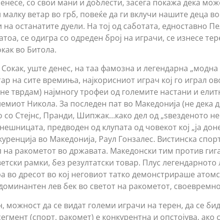
ренесе, со свои мани и доблести, засега покажа дека мож
л малку ветар во грб, повеќе да ги вклучи нашите деца во
и на останатите дуели. На тој од саботата, едноставно 
атоа, се одигра со одреден број на играчи, се изнесе тер
как во Битола.
 Сокак, уште денес, на таа фамозна и легендарна „модна
ар на сите времиња, најкорисниот играч кој го играл ов
 не тврдам) најмногу трофеи од големите настани и ели
емиот Никола. За последен пат во Македонија (не дека д
о со Стејнс, Пранди, Шипжак…како дел од „ѕвезденото не
нешницата, предводен од клупата од човекот кој „ја дон
уренција во Македонија, Раул Гонзалес. Вистинска спорт
л на ракометот во државата. Македонски тим против гиг
ветски рамки, без резултатски товар. Плус легендарното
а во дресот во кој неговиот татко демонстрираше атомс
оминантен лев бек во светот на ракометот, своевремн
н, можност да се видат големи играчи на терен, да се би
егмент (спорт, ракомет) е конкурентна и опстојува, ако 