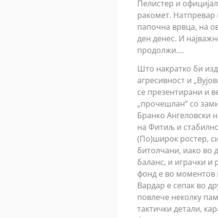
Пелистер и официјал
ракомет. Натпревар в
папочна врвца, на ов
ден денес. И најважн
продолжи….
Што накратко би изд
агресивност и „Вујов
се презентирани и ве
„прочешлан“ со зами
Бранко Ангеловски на
на Фитиљ и стабилнос
(По)широк ростер, с
битолчани, иако во 
баланс, и играчки и 
фонд е во моментов 
Вардар е сепак во др
повлече неколку пам
тактички детали, кар