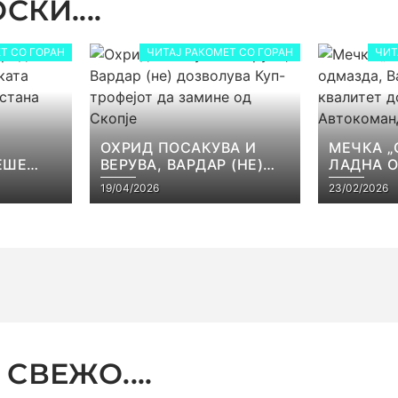
КИ....
Т СО ГОРАН
ЧИТАЈ РАКОМЕТ СО ГОРАН
ЧИТ
ОХРИД ПОСАКУВА И
МЕЧКА „
ЕШЕ
ВЕРУВА, ВАРДАР (НЕ)
ЛАДНА 
КАТА
ДОЗВОЛУВА КУП-
ВАРДАР 
19/04/2026
23/02/2026
ЕЈОТ
ТРОФЕЈОТ ДА ЗАМИНЕ
КВАЛИТЕ
СТ
ОД СКОПЈЕ
ВО АВТ
СВЕЖО....