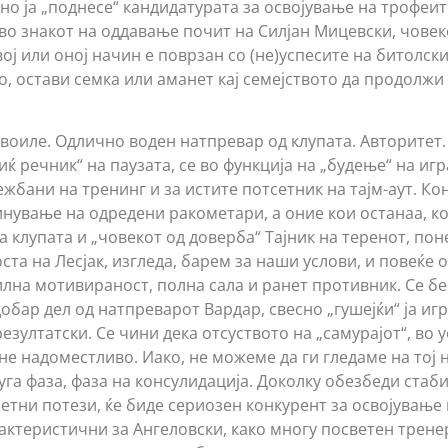
но ја „поднесе“ кандидатурата за освојување на трофеи
о знакот на оддавање почит на Силјан Мицевски, човекот
ој или оној начин е поврзан со (не)успесите на битолск
о, остави семка или аманет кај семејството да продолжи
воиле. Одлично воден натпревар од клупата. Авторитет
иќ речник“ на паузата, се во функција на „будење“ на игр
жбани на тренинг и за истите потсетник на тајм-аут. Ко
нување на одредени ракометари, а оние кои останаа, к
 клупата и „човекот од доверба“ Тајник на теренот, пон
та на Лесјак, изгледа, барем за наши услови, и повеќе 
илна мотивираност, полна сала и ранет противник. Се бе
добар дел од натпреварот Вардар, свесно „гушејќи“ ја и
резултатски. Се чини дека отсуството на „самурајот“, во
не надоместливо. Иако, не можеме да ги гледаме на тој 
уга фаза, фаза на консулидација. Доколку обезбеди стаб
етни потези, ќе биде сериозен конкурент за освојување 
актеристични за Ангеловски, како многу посветен тренер,