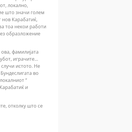
от, локално,
ме што значи голем
т нов Карабатиќ,
 за тоа некои работи
без образложение
 ова, фамилијата
лубот, играчите…
 случи истото. Не
 Бундеслигата во
локалниот “
 Карабатиќ и
те, отколку што се