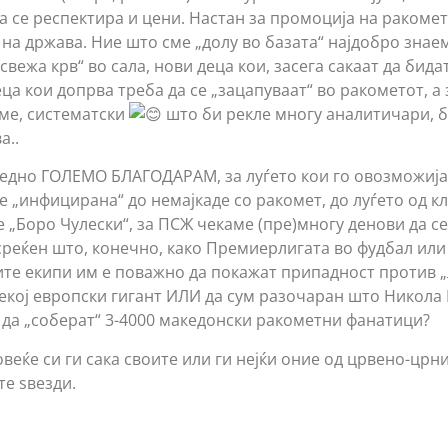
а се респектира и цени. Настан за промоција на ракомет
 на држава. Ние што сме „долу во базата“ најдобро знае
„свежа крв“ во сала, нови деца кои, засега сакаат да бида
ца кои допрва треба да се „зацапуваат“ во ракометот, а
ме, систематски
што би рекле многу аналитичари, 
а..
 едно ГОЛЕМО БЛАГОДАРАМ, за луѓето кои го овозможија
 е „инфицирана“ до немајкаде со ракомет, до луѓето од к
 „Боро Чулески“, за ПСЖ чекаме (пре)многу денови да се
среќен што, конечно, како Премиерлигата во фудбал или
те екипи им е поважно да покажат припадност против „
некој европски гигант ИЛИ да сум разочаран што Никола
да „соберат“ 3-4000 македонски ракометни фанатици?
еќе си ги сака своите или ги нејќи оние од црвено-црни
те ѕвезди.