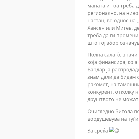
мапата и тоа треба д
регионално, на ниво
настан, во однос на 
Хансен или Митев, де
треба да ги промени
што тој збор означув
Полна сала ќе значи
која финансира, која
Вардар ја распродаде
знам дали да бидам 
ракомет, на тамошни
конкурент, отколку 
друштвото не можат 
Очигледно Битола пов
воодушевува на туѓи
За среќа