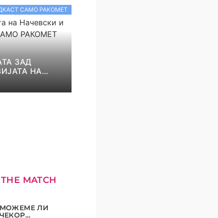
ДКАСТ САМО РАКОМЕТ
ТА ЗАД
ИЈАТА НА
И И НИКОЛОВ!
КОМЕТ С5Е8
 THE MATCH
МОЖЕМЕ ЛИ
ЧЕКОР