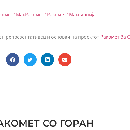
комет
#МакРакомет
#Ракомет
#Македонија
н репрезентативец и основач на проектот
Ракомет За 
АКОМЕТ СО ГОРАН