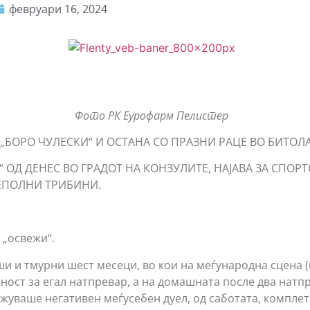
февруари 16, 2024
Фото РК Еурофарм Пелистер
 „БОРО ЧУЛЕСКИ“ И ОСТАНА СО ПРАЗНИ РАЦЕ ВО БИТОЛА
 ОД ДЕНЕС ВО ГРАДОТ НА КОНЗУЛИТЕ, НАЈАВА ЗА СПОР
ЕПОЛНИ ТРИБИНИ.
 „освежи“.
и и тмурни шест месеци, во кои на меѓународна сцена 
ност за егал натпревар, а на домашната после два натп
ажуваше негативен меѓусебен дуел, од саботата, компле