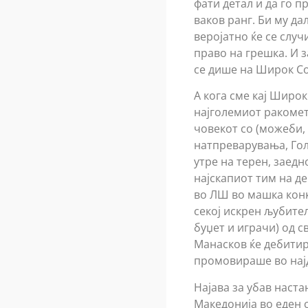
фати детал и да го п
ваков ранг. Би му да
веројатно ќе се случ
право на грешка. И з
се дише на Широк Со
А кога сме кај Широк
најголемиот ракомет
човекот со (можеби,
натпреварувања, Гол
утре на терен, заедн
најскапиот тим на де
во ЛШ во машка конк
секој искрен љубите
буџет и играчи) од с
Манасков ќе дебитир
промовираше во најд
Најава за убав наста
Македонија во еден с