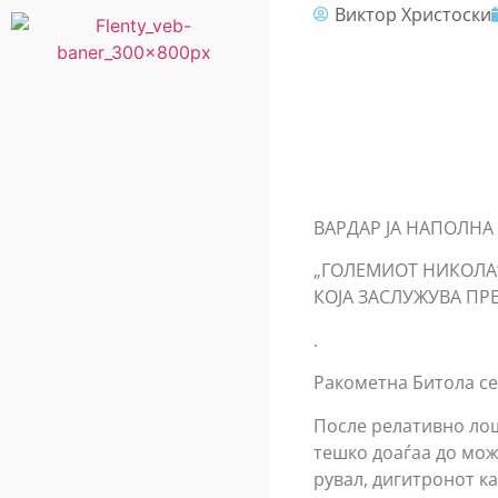
Виктор Христоски
ВАРДАР ЈА НАПОЛНА
„ГОЛЕМИОТ НИКОЛА“
КОЈА ЗАСЛУЖУВА ПР
.
Ракометна Битола се
После релативно лош
тешко доаѓаа до мож
рувал, дигитронот к