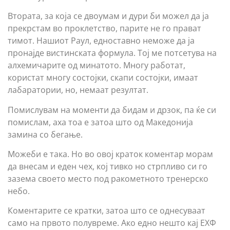
Втората, за која се двоумам и дури би можел да ја
прекрстам во проклетство, парите не го прават
тимот. Нашиот Раул, едноставно неможе да ја
пронајде вистинската формула. Тој ме потсетува на
алхемичарите од минатото. Многу работат,
користат многу состојки, скапи состојки, имаат
лабаратории, но, немаат резултат.
Помислувам на моменти да бидам и дрзок, па ќе си
помислам, аха тоа е затоа што од Македонија
замина со бегање.
Можеби е така. Но во овој краток коментар морам
да внесам и еден чех, кој тивко но стрпливо си го
зазема своето место под ракометното тренерско
небо.
Коментарите се кратки, затоа што се однесуваат
само на првото полувреме. Ако едно нешто кај ЕХФ