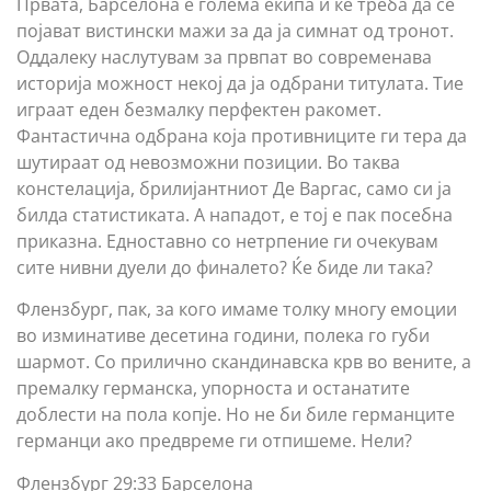
Првата, Барселона е голема екипа и ќе треба да се
појават вистински мажи за да ја симнат од тронот.
Оддалеку наслутувам за првпат во современава
историја можност некој да ја одбрани титулата. Тие
играат еден безмалку перфектен ракомет.
Фантастична одбрана која противниците ги тера да
шутираат од невозможни позиции. Во таква
констелација, брилијантниот Де Варгас, само си ја
билда статистиката. А нападот, е тој е пак посебна
приказна. Едноставно со нетрпение ги очекувам
сите нивни дуели до финалето? Ќе биде ли така?
Флензбург, пак, за кого имаме толку многу емоции
во изминативе десетина години, полека го губи
шармот. Со прилично скандинавска крв во вените, а
премалку германска, упорноста и останатите
доблести на пола копје. Но не би биле германците
германци ако предвреме ги отпишеме. Нели?
Флензбург 29:33 Барселона