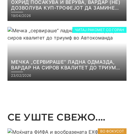
ОХРИД ПОСАКУВА И ВЕРУВА, ВАРДАР (НЕ)
ДОЗВОЛУВА КУП-ТРОФЕЈОТ ДА ЗАМИНЕ
ОД СКОПЈЕ
19/04/2026
ЧИТАЈ РАКОМЕТ СО ГОРАН
МЕЧКА „СЕРВИРАШЕ“ ЛАДНА ОДМАЗДА,
ВАРДАР НА СИРОВ КВАЛИТЕТ ДО ТРИУМФ
ВО АВТОКОМАНДА
23/02/2026
СЕ УШТЕ СВЕЖО....
ВО ФОКУСОТ