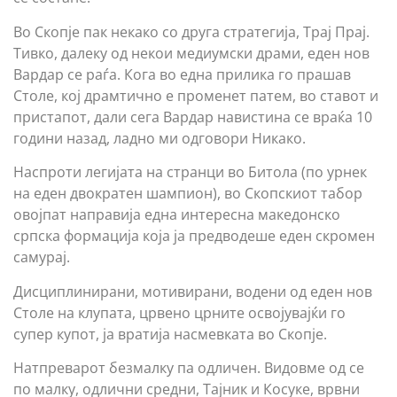
Во Скопје пак некако со друга стратегија, Трај Прај.
Тивко, далеку од некои медиумски драми, еден нов
Вардар се раѓа. Кога во една прилика го прашав
Столе, кој драмтично е променет патем, во ставот и
пристапот, дали сега Вардар навистина се враќа 10
години назад, ладно ми одговори Никако.
Наспроти легијата на странци во Битола (по урнек
на еден двократен шампион), во Скопскиот табор
овојпат направија една интересна македонско
српска формација која ја предводеше еден скромен
самурај.
Дисциплинирани, мотивирани, водени од еден нов
Столе на клупата, црвено црните освојувајќи го
супер купот, ја вратија насмевката во Скопје.
Натпреварот безмалку па одличен. Видовме од се
по малку, одлични средни, Тајник и Косуке, врвни