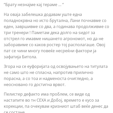
“Брату незнајме кај тераме … “
На оваја забелешка додавам уште една
поладнокрвна но исто брутална, Лани почнавме со
еден, завршивме со два, а годинава продолживме со
три тренери ! Паметам дека долго на ѕидот за
отстрел го имавме нишането агрономот, но да не
заборавиме со каков ростер тој располагаше. Овој
пат се чини многу повеќе несреќни фактори ја
зафатија Битола.
Згора на се еуфоријата од освојувањето на титулата
не само што не спласна, напротив прилично
порасна, а со тоа и надменоста очигледно, а
неосновано го достигна врвот.
Пелистер дефакто има проблем, се виде од
настапите во тн СЕХА и Добој, времето е кусо за
корекции, па очекувам кризниот штаб веќе денес да
се состане.