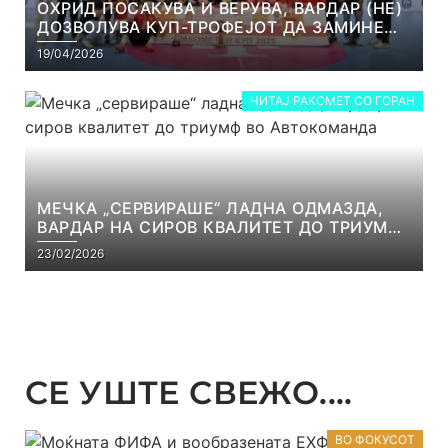
ОХРИД ПОСАКУВА И ВЕРУВА, ВАРДАР (НЕ)
ДОЗВОЛУВА КУП-ТРОФЕЈОТ ДА ЗАМИНЕ
ОД СКОПЈЕ
19/04/2026
ЧИТАЈ РАКОМЕТ СО ГОРАН
МЕЧКА „СЕРВИРАШЕ“ ЛАДНА ОДМАЗДА,
ВАРДАР НА СИРОВ КВАЛИТЕТ ДО ТРИУМФ
ВО АВТОКОМАНДА
23/02/2026
СЕ УШТЕ СВЕЖО....
ВО ФОКУСОТ