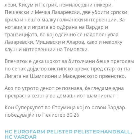
леви, Кисум и Петриќ, немилосрдни пикери,
Пешевски и Мечка Лазаревски, две убоити српски
крила и нешто малку голмански интервенции. За
нотација и играта во одбрана на Вардар и
транзицијата, во кој одлично се надополнуваа
Лазаревски, Мишевски и Аларов, како и неколку
клучни интервенции на Томовски.
Впечаток е дека шокот за битолчани беше преголем
но сепак дојде во вистинско време пред стартот на
Лигата на Шампиони и Македонското првенство.
Ако по утрото денот се познава, ќе гледаме една
прекрасна сезона во домашниот шампионат !
Кон Суперкупот во Струмица кој го освои Вардар
победувајќи го Пелистер 30:26
HC EUROFARM PELISTER PELISTERHANDBALL
,
HC VARDAR