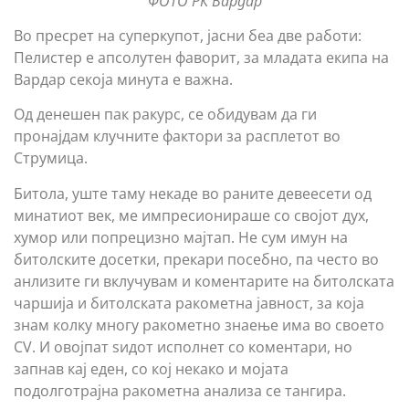
ФОТО РК Вардар
Во пресрет на суперкупот, јасни беа две работи:
Пелистер е апсолутен фаворит, за младата екипа на
Вардар секоја минута е важна.
Од денешен пак ракурс, се обидувам да ги
пронајдам клучните фактори за расплетот во
Струмица.
Битола, уште таму некаде во раните девеесети од
минатиот век, ме импресионираше со својот дух,
хумор или попрецизно мајтап. Не сум имун на
битолските досетки, прекари посебно, па често во
анлизите ги вклучувам и коментарите на битолската
чаршија и битолската ракометна јавност, за која
знам колку многу ракометно знаење има во своето
CV. И овојпат ѕидот исполнет со коментари, но
запнав кај еден, со кој некако и мојата
подолготрајна ракометна анализа се тангира.