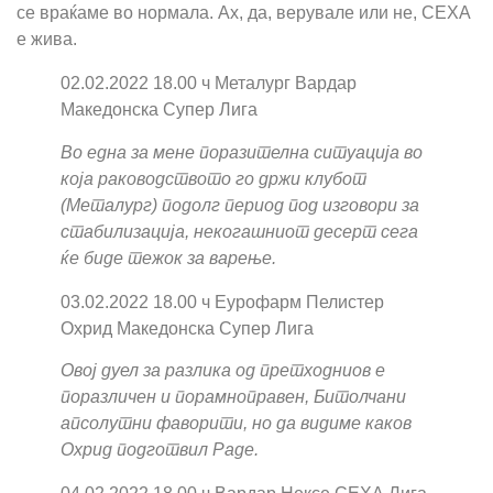
се враќаме во нормала. Ах, да, верувале или не, СЕХА
е жива.
02.02.2022 18.00 ч Металург Вардар
Македонска Супер Лига
Во една за мене поразителна ситуација во
која раководството го држи клубот
(Металург) подолг период под изговори за
стабилизација, некогашниот десерт сега
ќе биде тежок за варење.
03.02.2022 18.00 ч Еурофарм Пелистер
Охрид Македонска Супер Лига
Овој дуел за разлика од претходниов е
поразличен и порамноправен, Битолчани
апсолутни фаворити, но да видиме каков
Охрид подготвил Раде.