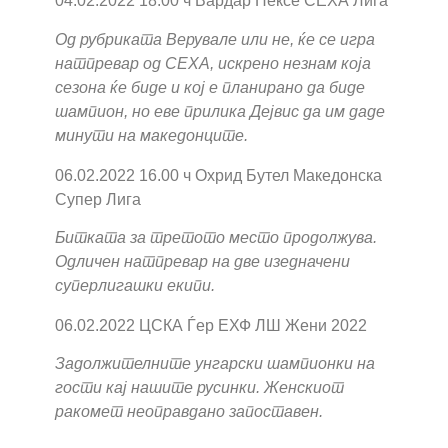
04.02.2022 18.00 ч Вардар Нексе СЕХА Лига
Од рубриката Верувале или не, ќе се игра
натпревар од СЕХА, искрено незнам која
сезона ќе биде и кој е планирано да биде
шампион, но еве прилика Дејвис да им даде
минути на македонците.
06.02.2022 16.00 ч Охрид Бутел Македонска
Супер Лига
Битката за третото место продолжува.
Одличен натпревар на две изедначени
суперлигашки екипи.
06.02.2022 ЦСКА Ѓер ЕХФ ЛШ Жени 2022
Задолжителните унгарски шампионки на
гости кај нашите русинки. Женскиот
ракомет неоправдано запоставен.