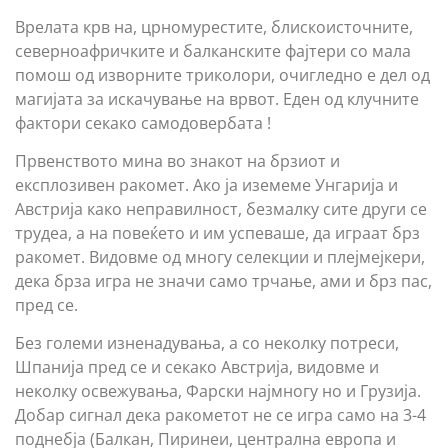
Врелата крв на, црномурестите, блискоисточните,
северноафричките и балканските фајтери со мала
помош од изворните триколори, очигледно е дел од
магијата за искачување на врвот. Еден од клучните
фактори секако самодовербата !
Првенството мина во знакот на брзиот и
експлозивен ракомет. Ако ја иземеме Унгарија и
Австрија како неправилност, безмалку сите други се
трудеа, а на повеќето и им успеваше, да играат брз
ракомет. Видовме од многу селекции и плејмејкери,
дека брза игра не значи само трчање, ами и брз пас,
пред се.
Без големи изненадувања, а со неколку потреси,
Шпанија пред се и секако Австрија, видовме и
неколку освежувања, Фарски најмногу но и Грузија.
Добар сигнал дека ракометот не се игра само на 3-4
поднебја (Балкан, Пиринеи, централна европа и