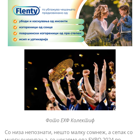
Фото ЕХФ Колектиф
Со низа непознати, нешто малку сомнеж, а сепак со
многу очекувања, го чекавме ова ЕУРО 2024 во