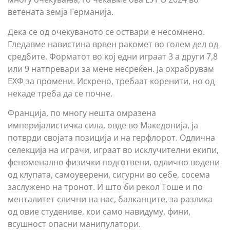
ветената земја Германија.
Дека се од очекуваното се оствари е несомнено.
Гледавме навистина врвен ракомет во голем дел од
средбите. Форматот во кој едни играат 3 а други 7,8
или 9 натпревари за мене несреќен. Ја охрабрувам
ЕХФ за промени. Искрено, требаат коренити, но од
некаде треба да се почне.
Франција, по многу нешта омразена
империјалистичка сила, овде во Македонија, ја
потврди својата позиција и на герфлорот. Одлична
селекција на играчи, играат во исклучителни екипи,
феноменално физички подготвени, одлично водени
од клупата, самоуверени, сигурни во себе, сосема
заслужено на тронот. И што би рекол Тоше и по
менталитет слични на нас, балканците, за разлика
од овие студениве, кои само навидуму, фини,
всушност опасни манипулатори.