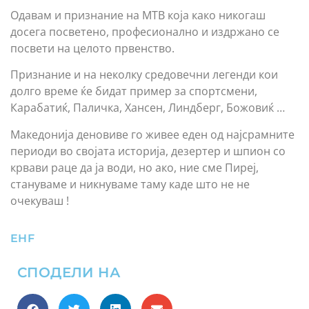
Одавам и признание на МТВ која како никогаш
досега посветено, професионално и издржано се
посвети на целото првенство.
Признание и на неколку средовечни легенди кои
долго време ќе бидат пример за спортсмени,
Карабатиќ, Паличка, Хансен, Линдберг, Божовиќ …
Македонија деновиве го живее еден од најсрамните
периоди во својата историја, дезертер и шпион со
крвави раце да ја води, но ако, ние сме Пиреј,
стануваме и никнуваме таму каде што не не
очекуваш !
EHF
СПОДЕЛИ НА