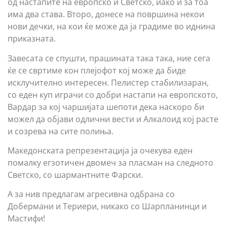
од настапите на европско и Светско, иако и за тоа
има два става. Второ, донесе на површина некои
нови дечки, на кои ќе може да ја градиме во иднина
приказната.
Завесата се спушти, прашината така така, ние сега
ќе се свртиме кон плејофот кој може да биде
исклучително интересен. Пелистер стабилизаран,
со еден куп играчи со добри настапи на европското,
Вардар за кој чаршијата шепоти дека наскоро би
можел да објави одлични вести и Алкалоид кој расте
и созрева на сите полиња.
Македонската репрезентација ја очекува еден
помалку егзотичен двомеч за пласман на следното
Светско, со шармантните Фарски.
А за нив предлагам агресивна одбрана со
Добермани и Териери, никако со Шарпланинци и
Мастифи!