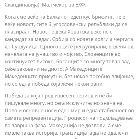
Скандинавија). Мал чекор за ЕХФ.
Кога сме веќе на Балканот еден кус брифинг, не е
веќе новост, сите 6 Југословенски републики да се
пласираат. Новост е дека Хрватска веќе не е
кандидат за медал, Србија со нозете долги а чергата
до Сурдулица, Црногорците регрупирани, водени од
начелата на јунаштво и чојство, Словенците во
континуитет високо, Босанците со многу товар зад
себе заковани на дното. А Македонците,
Македонците присутни, без некое посебно влијание,
но со една победа која лечи некои рани.
Победа за која пред извесен период и не би
пишувале многу, но сега исклучително значајна.
Прво и основно носи еден мир и една стабилност во
самата репрезентација. Процесот на подмладување
во завршна фаза. Македонија не дозволи, а сме
имале таква историја, транзицијата да не одалечи