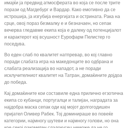
имајќи ја предвид атмосферата во која се после трите
порази од Магдебург и Вардар. Како емотивно да се
истрошија, ја изгубија енергијата и острината. Рака на
срце, овој пораз безмалку е и безначаен, но сепак
вечерва гледавме екипа која е далеку од потенцијалот
и карактерот кој всушност Еурофарм Пелистер го
поседува.
Во еден слаб по квалитет натпревар, во кој главно
поради слабата игра на македонците во одбрана и
слабата реализација во нападот, а не поради
исклучителниот квалитет на Татран, домаќините дојдоа
до победа.
Кај домаќините кои составиле една прилично егзотична
екипа со кубанци, португалци и талијан, наградата за
најдобра маска сепак оди кај мојот долгогодишен
пријател Оливер Рабек. Тој доминираше во повеќе
категории, најмногу шутеви и најмногу голови, но она
кое секој ракометен сладокусец неможе да не го