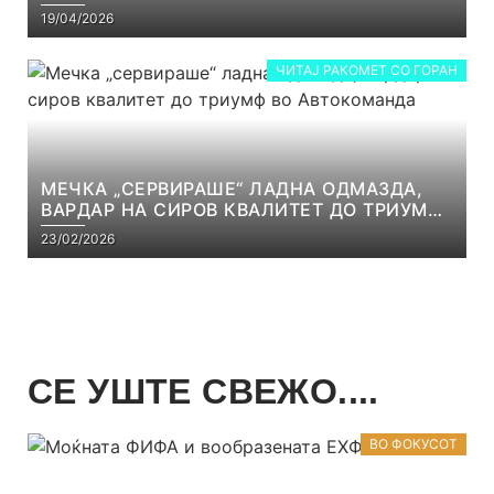
ОД СКОПЈЕ
19/04/2026
ЧИТАЈ РАКОМЕТ СО ГОРАН
МЕЧКА „СЕРВИРАШЕ“ ЛАДНА ОДМАЗДА,
ВАРДАР НА СИРОВ КВАЛИТЕТ ДО ТРИУМФ
ВО АВТОКОМАНДА
23/02/2026
СЕ УШТЕ СВЕЖО....
ВО ФОКУСОТ