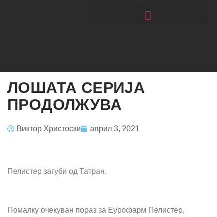
ЧИТАЈ РАКОМЕТ СО ЃОРГОНОСКИ
ЛОШАТА СЕРИЈА
ПРОДОЛЖУВА
Виктор Христоски
април 3, 2021
Пелистер загуби од Татран.
Помалку очекуван пораз за Еурофарм Пелистер,