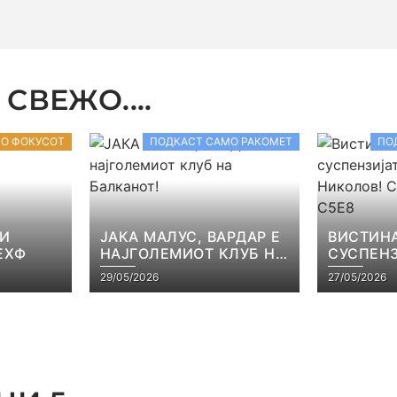
СВЕЖО....
ВО ФОКУСОТ
ПОДКАСТ САМО РАКОМЕТ
ПО
 И
ЈАКА МАЛУС, ВАРДАР Е
ВИСТИНА
ЕХФ
НАЈГОЛЕМИОТ КЛУБ НА
СУСПЕНЗ
БАЛКАНОТ!
НАЧЕВСК
29/05/2026
27/05/2026
САМО РА