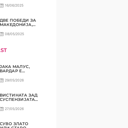
ЗА ПОРАЗ! РАДЕ
СТОЈАНОВИЌ
16/06/2025
ДВЕ ПОБЕДИ ЗА
МАКЕДОНИЈА,
СОМНЕЖ НЕ
СМЕЕ ДА ИМА!
08/05/2025
ST
ЈАКА МАЛУС,
ВАРДАР Е
НАЈГОЛЕМИОТ
КЛУБ НА
29/05/2026
БАЛКАНОТ!
ВИСТИНАТА ЗАД
СУСПЕНЗИЈАТА
НА НАЧЕВСКИ И
НИКОЛОВ! САМО
27/05/2026
РАКОМЕТ С5Е8
СУВО ЗЛАТО