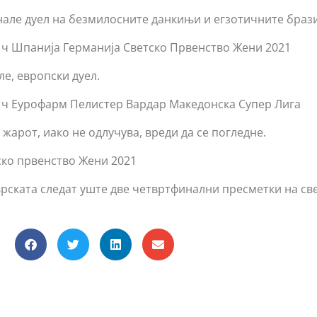
але дуел на безмилосните данкињи и егзотичните браз
0 ч Шпанија Германија Светско Првенство Жени 2021
е, европски дуел.
00 ч Еурофарм Пелистер Вардар Македонска Супер Лига
жарот, иако не одлучува, вреди да се погледне.
ско првенство Жени 2021
врската следат уште две четвртфинални пресметки на св