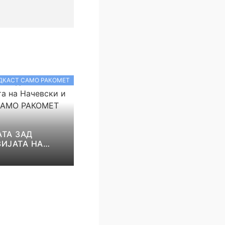
ДКАСТ САМО РАКОМЕТ
ТА ЗАД
ИЈАТА НА
И И НИКОЛОВ!
КОМЕТ С5Е8