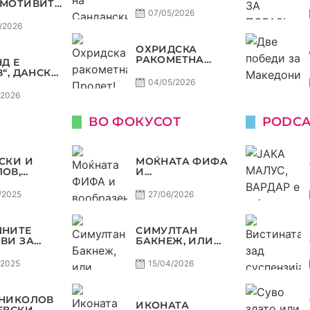
МОТИВИТЕ“
КОМАНДА
Л И
07/05/2026
НИЈА,
/2026
ОТ ДАГУР
ЕДОНСКАТА
ОХРИДСКА
СТ
РАКОМЕТНА
Д Е
ПРОЛЕТ!
В“, ДАНСКА
НА,
04/05/2026
НИЈА И
/2026
СКА СЕ
 АМА НЕ СЕ
ВО ФОКУСОТ
PODCA
СКИ И
МОЌНАТА ФИФА
ОВ,
И
ВИТЕ
ВООБРАЗЕНАТА
ДА
ЕХФ
/2025
27/06/2026
АТ НА
ТИНГОТ,
РАКОМЕТ
ШНИТЕ
СИМУЛТАН
ПАСИВНА
ВИ ЗА
БАКНЕЖ, ИЛИ
ЕТНАТА
ЗОШТО
А 24/25 СО
ПОСТОЈАНО СЕ
/2025
15/04/2026
И СЛАВЕ
СЛУША ЕХФ
РАКОМЕТ
МАФИА?
 НИКОЛОВ
ИКОНАТА