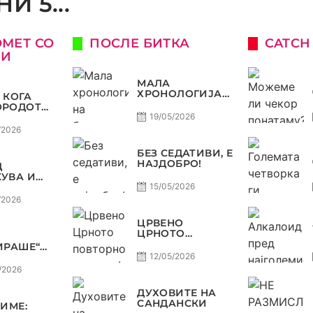
И 5...
ОМЕТ СО
ПОСЛЕ БИТКА
CATCH
КИ
МАЛА
ХРОНОЛОГИЈА
 КОГА
НА БАРАЖИТЕ
ОРОДОТ
ЗА СВЕТСКО
ЛУКСУЗ,
19/05/2026
КАТА
/2026
О, А
ЈОТ
БЕЗ СЕДАТИВИ, Е
НАЈДОБРО!
Д
ОСТ
УВА И
А, ВАРДАР
15/05/2026
ДОЗВОЛУВА
/2026
РОФЕЈОТ
МИНЕ ОД
ЦРВЕНО
Е
ЦРНОТО
ПОВТОРНО ВО
ИРАШЕ“
МОДА!
А
12/05/2026
ДА,
/2026
Р НА
В
ДУХОВИТЕ НА
ТЕТ ДО
САНДАНСКИ
ЗИМЕ:
Ф ВО