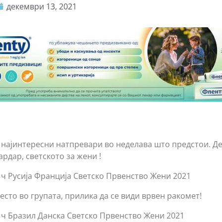
декември 13, 2021
с најинтересни натпревари во неделава што предстои. Д
рдар, светското за жени !
0 ч Русија Франција Светско Првенство Жени 2021
сто во групата, прилика да се види врвен ракомет!
0 ч Бразил Данска Светско Првенство Жени 2021