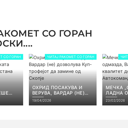
АКОМЕТ СО ГОРАН
КИ....
Т СО ГОРАН
ЧИТАЈ РАКОМЕТ СО ГОРАН
ЧИТ
ОХРИД ПОСАКУВА И
МЕЧКА „
ЕШЕ
ВЕРУВА, ВАРДАР (НЕ)
ЛАДНА 
КАТА
ДОЗВОЛУВА КУП-
ВАРДАР 
19/04/2026
23/02/2026
ЕЈОТ
ТРОФЕЈОТ ДА ЗАМИНЕ
КВАЛИТЕ
СТ
ОД СКОПЈЕ
ВО АВТ