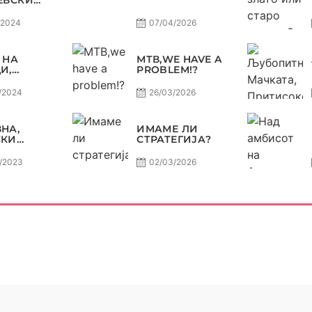
ЕВСКИ
ИЛЕ СЕ
МОЖЕ ДА
/2024
07/04/2026
СУДИ?
 НА
МТВ,WE HAVE A
И,
PROBLEM!?
ИТЕ НА
 УШТЕ
/2024
26/03/2026
А
ОВЕРЗА !
НА НА
НА,
ИМАМЕ ЛИ
РАКОМЕТ
СКИ
СТРАТЕГИЈА?
ВДИ СО
 И ЏОЛЕ
/2023
02/03/2026