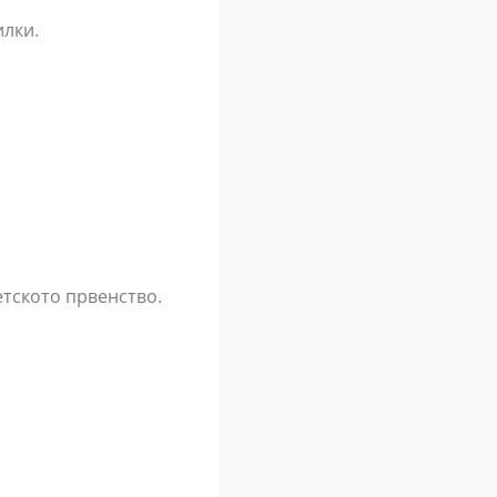
илки.
етското првенство.