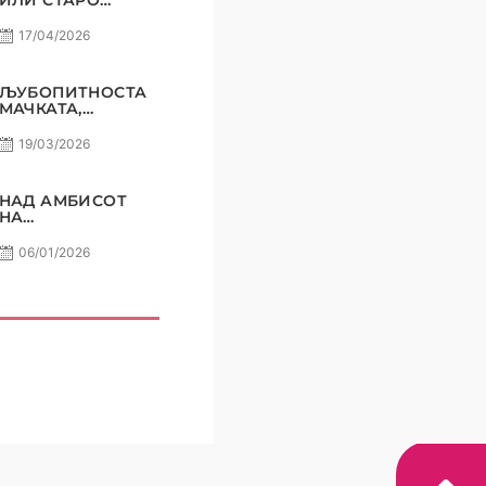
ИЛИ СТАРО
ЖЕЛЕЗО? САМО
РАКОМЕТ С5Е7
17/04/2026
ЉУБОПИТНОСТА
МАЧКАТА,
ПРИТИСОКОТ
ПЕЛИСТЕР ?
19/03/2026
САМО РАКОМЕТ
С5Е6
НАД АМБИСОТ
НА
АМАТЕРИЗМОТ !
САМО РАКОМЕТ
06/01/2026
ПОДКАСТ С5E5