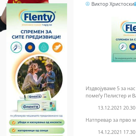
Виктор Христоски
Издвојуваме 5 за на
помеѓу Пелистер и Ва
13.12.2021 20.3
Натпревар за прво ме
14.12.2021 17.3