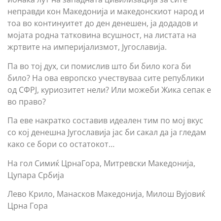
неправди кон Македонија и македонскиот народ и
тоа во континуитет до ден денешен, ја додадов и
мојата родна татковина всушност, на листата на
жртвите на империјализмот, Југославија.
Па во тој дух, си помислив што би било кога би
било? На ова европско учествуваа сите републики
од СФРЈ, куриозитет нели? Или можеби Жика сепак е
во право?
Па еве накратко составив идеален тим по мој вкус
со кој денешна Југославија јас би сакал да ја гледам
како се бори со остатокот…
На гол Симиќ ЦрнаГора, Митревски Македонија,
Цупара Србија
Лево Крило, Манасков Македонија, Милош Вујовиќ
Црна Гора