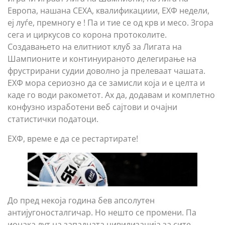
Европа, нашана СЕХА, квалификациии, ЕХФ недели,
еј луѓе, премногу е ! Па и тие се од крв и месо. Згора
сега и циркусов со корона протоколите.
Создавањето на елитниот клуб за Лигата на
Шампионите и континуираното делегирање на
фрустрирани судии доволно ја прелеваат чашата.
ЕХФ мора сериозно да се замисли која и е целта и
каде го води ракометот. Ах да, додавам и комплетно
конфузно изработени веб сајтови и очајни
статистички податоци.
ЕХФ, време е да се рестартирате!
До пред некоја година бев апсолутен
антијугоносталгичар. Но нешто се промени. Па
ионака лут на западната цивилизација за сите