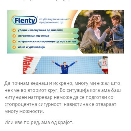
Да почнам веднаш и искрено, многу ми е жал што
не сме во вториот круг. Во ситуација кога ама баш
ниту еден натпревар неможе да се подготви со
стопроцентна сигурност, навистина се отвараат
многу можности.
Или еве по ред, ама од крајот.