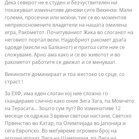
Дека северот не е студен и безчуствителен ни
покажуваат изминативе денови сите Викинзи. Мали
големи, просечни или моќни, тие се во моментов
неприкосновените владетели на нашата омилена
игра, Ракометот. Почитуваниот Жика во слоганот на
неговиот портал вели, Најдобриот ракомет доаѓа
одовде (мисли на Балканот) и притоа сите ние се
сложуваме. Арно ама како и се во животот и во
ракометот работите се движат и се менуваат.
Викинзите доминираат и тоа жестоко со срце, со
страст !
За ЕХФ, има еден слоган кој ние сложно го
скандираме слично како оние Зига Зага, па Момчето
на Терасата… Зошто сум лут? Во изминативе 12
месеци се одржаа 3 врвни светски настани, Светско
Првенство во Катар, па Олимпијада во Јапонија и
сега Европско. Во меѓувреме огромен број на
играчи играат Лига на Шампиони, па Лига на