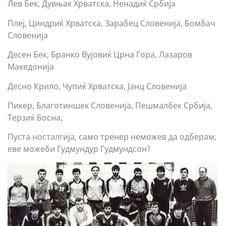
Лев Бек, Дувњак Хрватска, Ненадиќ Србија
Плеј, Циндриќ Хрватска, Зарабец Словенија, Бомбач
Словенија
Десен Бек, Бранко Вујовиќ Црна Гора, Лазаров
Македонија
Десно Крило, Чупиќ Хрватска, Јанц Словенија
Пикер, Благотиншек Словенија, Пешмалбек Србија,
Терзиќ Босна,
Пуста носталгија, само тренер неможев да одберам,
еве можеби Гудмундур Гудмундсон?