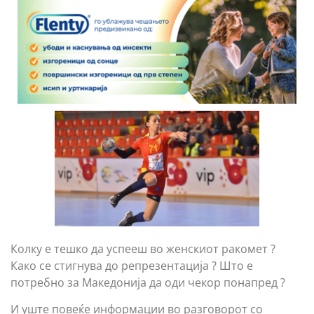
Колку е тешко да успееш во женскиот ракомет ?
Како се стигнува до репрезентација ? Што е
потребно за Македонија да оди чекор понапред ?
И уште повеќе информации во разговорот со