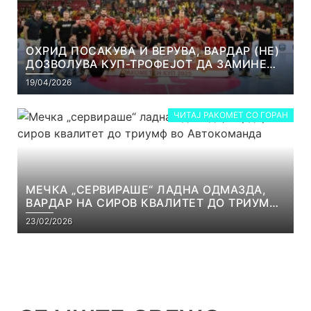
ОХРИД ПОСАКУВА И ВЕРУВА, ВАРДАР (НЕ)
ДОЗВОЛУВА КУП-ТРОФЕЈОТ ДА ЗАМИНЕ
ОД СКОПЈЕ
19/04/2026
ЧИТАЈ РАКОМЕТ СО ГОРАН
МЕЧКА „СЕРВИРАШЕ“ ЛАДНА ОДМАЗДА,
ВАРДАР НА СИРОВ КВАЛИТЕТ ДО ТРИУМФ
ВО АВТОКОМАНДА
23/02/2026