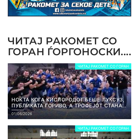
ЧИТАЈ РАКОМЕТ СО
ГОРАН ЃОРГОНОСКИ....
ЧИТАЈ РАКОМЕТ СО ГОРАН
НОЌТА КОГА КИСЛОРОДОТ БЕШЕ ЛУКСУЗ,
ПУБЛИКАТА ГОРИВО, А ТРОФЕЈОТ СТАНА
РЕАЛНОСТ
01/06/2026
ЧИТАЈ РАКОМЕТ СО ГОРАН