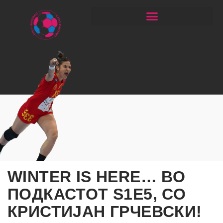
ЧИТАЈ РАКОМЕТ СО ЃОРГОНОСКИ
WINTER IS HERE… ВО
ПОДКАСТОТ S1E5, СО
КРИСТИЈАН ГРЧЕВСКИ!