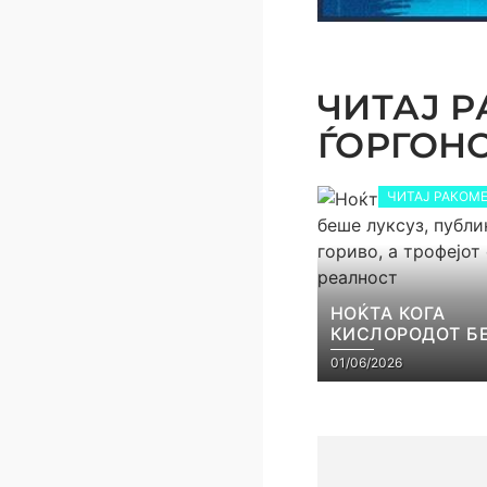
ЧИТАЈ Р
ЃОРГОНОС
ЧИТАЈ РАКОМЕ
НОЌТА КОГА
КИСЛОРОДОТ Б
ЛУКСУЗ, ПУБЛИ
01/06/2026
ГОРИВО, А ТРОФ
СТАНА РЕАЛНО