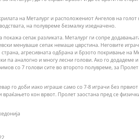
 крилата на Металург и расположениот Ангелов на голот 
 водствата, на полувреме безмалку изедначено.
а покажа сепак разликата. Металург ги сопре додавањат
вски менуваше сепак немаше цврстина. Неговите играч
 страна, агресивната одбрана и брзото покривање на М
ки па аналогно и многу лесни голови. Ако го додадеме и
имов со 7 голови сите во второто полувреме, за Проле
евар го доби иако играше само со 7-8 играчи без првиот
ви враќањето кон врвот. Пролет заостана пред се физичк
кедонија
22