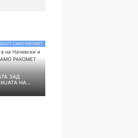
ДКАСТ САМО РАКОМЕТ
ТА ЗАД
ИЈАТА НА
И И НИКОЛОВ!
КОМЕТ С5Е8