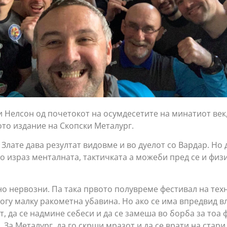
и Нелсон од почетокот на осумдесетите на минатиот век,
то издание на Скопски Металург.
 Злате дава резултат видовме и во дуелот со Вардар. Но 
о израз менталната, тактичката а можеби пред се и физи
о нервозни. Па така првото полувреме фестивал на тех
огу малку ракометна убавина. Но ако се има впредвид в
т, да се надмине себеси и да се замеша во борба за тоа
 За Металург, да го скрши мразот и да се врати на стари 