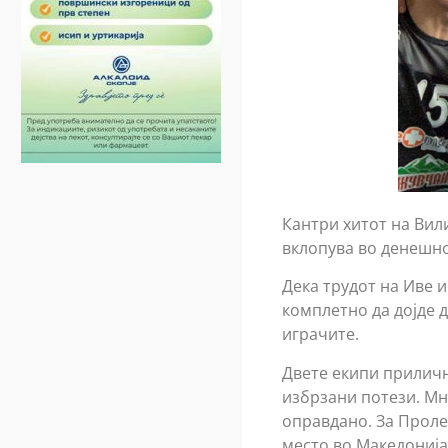
Кантри хитот на Вил
вклопува во денешно
Дека трудот на Иве и
комплетно да дојде д
играчите.
Двете екипи приличн
избрзани потези. Мн
оправдано. За Проле
место во Македонија.