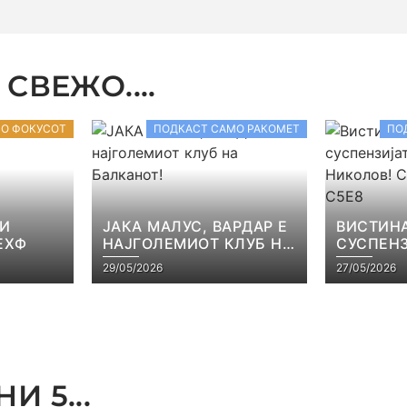
СВЕЖО....
ВО ФОКУСОТ
ПОДКАСТ САМО РАКОМЕТ
ПО
 И
ЈАКА МАЛУС, ВАРДАР Е
ВИСТИНА
ЕХФ
НАЈГОЛЕМИОТ КЛУБ НА
СУСПЕНЗ
БАЛКАНОТ!
НАЧЕВСК
29/05/2026
27/05/2026
САМО РА
И 5...