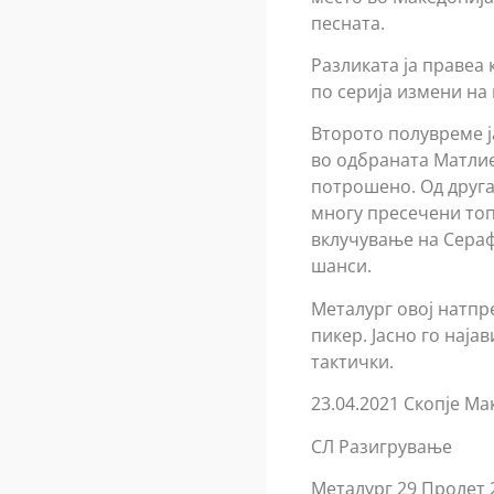
песната.
Разликата ја правеа
по серија измени на
Второто полувреме ј
во одбраната Матлие
потрошено. Од друга
многу пресечени топ
вклучување на Сераф
шанси.
Металург овој натпр
пикер. Јасно го наја
тактички.
23.04.2021 Скопје Ма
СЛ Разигрување
Металург 29 Пролет 