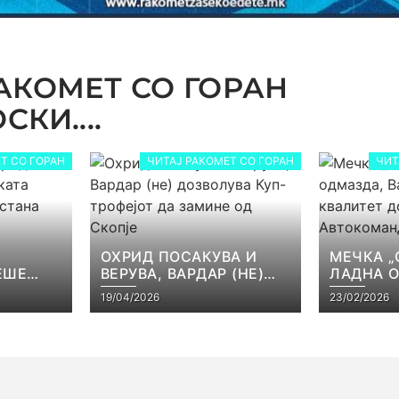
АКОМЕТ СО ГОРАН
КИ....
Т СО ГОРАН
ЧИТАЈ РАКОМЕТ СО ГОРАН
ЧИТ
ОХРИД ПОСАКУВА И
МЕЧКА „
ЕШЕ
ВЕРУВА, ВАРДАР (НЕ)
ЛАДНА 
КАТА
ДОЗВОЛУВА КУП-
ВАРДАР 
19/04/2026
23/02/2026
ЕЈОТ
ТРОФЕЈОТ ДА ЗАМИНЕ
КВАЛИТЕ
СТ
ОД СКОПЈЕ
ВО АВТ