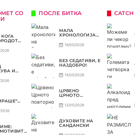
ОМЕТ СО
ПОСЛЕ БИТКА
CATCH
КИ
МАЛА
ХРОНОЛОГИЈА
 КОГА
НА БАРАЖИТЕ
ОРОДОТ
ЗА СВЕТСКО
ЛУКСУЗ,
19/05/2026
КАТА
/2026
О, А
ЈОТ
БЕЗ СЕДАТИВИ, Е
НАЈДОБРО!
Д
ОСТ
УВА И
А, ВАРДАР
15/05/2026
ДОЗВОЛУВА
/2026
РОФЕЈОТ
МИНЕ ОД
ЦРВЕНО
Е
ЦРНОТО
ПОВТОРНО ВО
ИРАШЕ“
МОДА!
А
12/05/2026
ДА,
/2026
Р НА
В
ДУХОВИТЕ НА
ТЕТ ДО
САНДАНСКИ
ЗИМЕ:
Ф ВО
МОТИВИТЕ“
КОМАНДА