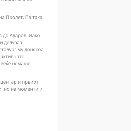
на Пролет. Па така
а до Аларов. Иако
и делуваа
еталург му донесоа
 активното
т веќе немаше
 центар и првиот
и, но на моменти и