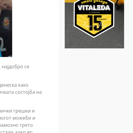
 најдобро се
денеска како
чката состојба на
нички грешки и
логот можеби и
 фамозно трето
стази, како во