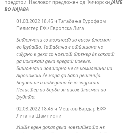
предстои. Насловот предложен од Фичорски
ЈАМБ
ВО НАЈАВА
01.03.2022 18.45 ч Татабања Еурофарм
Пелистер ЕХФ Европска Лига
Битолчани со можност за висок пласман
во групата. Татабања е отпишана но
сигурно е дека со новиот тренер ќе сакаат
да покажат дека вредат повеќе.
Битолчани повторно не се комплетни па
Агрономот ќе мора да бара решенија.
Бодовите и победата ќе го задржат
Пелистер во борба за висок пласман во
групата.
02.03.2022 18.45 ч Мешков Вардар ЕХФ
Лига на Шампиони
Уште еден доказ дека човештвото не