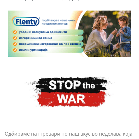
Одбираме натпревари по наш вкус во неделава која