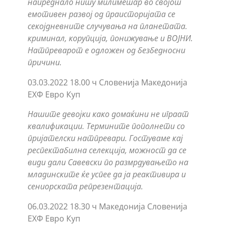
напреднало ниту милиметар во својот
емотивен развој од праисторијата се
секојдневните случувања на планетата.
криминал, корупција, понижување и ВОЈНИ.
Натпреварот е одложен од безбедносни
причини.
03.03.2022 18.00 ч Словенија Македонија
ЕХФ Евро Куп
Нашите девојки како домаќини не играат
квалификации. Термините пополнети со
пријателски натпревари. Гостуваме кај
респектабилна селекција, можност да се
види дали Савевски по размрдувањето на
младинските ќе успее да ја реактивира и
сениорската репрезентација.
06.03.2022 18.30 ч Македонија Словенија
ЕХФ Евро Куп