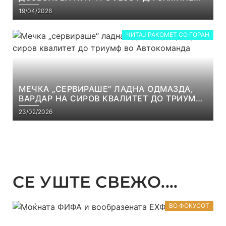
ОД СКОПЈЕ
19/04/2026
ЧИТАЈ РАКОМЕТ СО ГОРАН
МЕЧКА „СЕРВИРАШЕ“ ЛАДНА ОДМАЗДА,
ВАРДАР НА СИРОВ КВАЛИТЕТ ДО ТРИУМФ
ВО АВТОКОМАНДА
23/02/2026
СЕ УШТЕ СВЕЖО....
ВО ФОКУСОТ