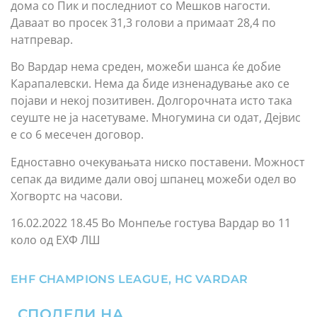
дома со Пик и последниот со Мешков нагости.
Даваат во просек 31,3 голови а примаат 28,4 по
натпревар.
Во Вардар нема среден, можеби шанса ќе добие
Карапалевски. Нема да биде изненадување ако се
појави и некој позитивен. Долгорочната исто така
сеуште не ја насетуваме. Многумина си одат, Дејвис
е со 6 месечен договор.
Едноставно очекувањата ниско поставени. Можност
сепак да видиме дали овој шпанец можеби одел во
Хогвортс на часови.
16.02.2022 18.45 Во Монпеље гостува Вардар во 11
коло од ЕХФ ЛШ
EHF CHAMPIONS LEAGUE
,
HC VARDAR
СПОДЕЛИ НА