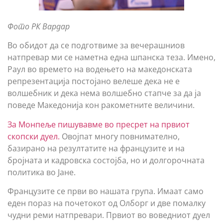
Фото РК Вардар
Во обидот да се подготвиме за вечерашниов
натпревар ми се наметна една шпанска теза. Имено,
Раул во времето на водењето на македонската
репрезентација постојано велеше дека не е
волшебник и дека нема волшебно стапче за да ја
поведе Македонија кон ракометните величини.
За Монпеље пишувавме во пресрет на првиот
скопски дуел.
Овојпат многу повнимателно,
базирано на резултатите на французите и на
бројната и кадровска состојба, но и долгорочната
политика во Јане.
Французите се први во нашата група. Имаат само
еден пораз на почетокот од Олборг и две помалку
чудни реми натпревари. Првиот во воведниот дуел