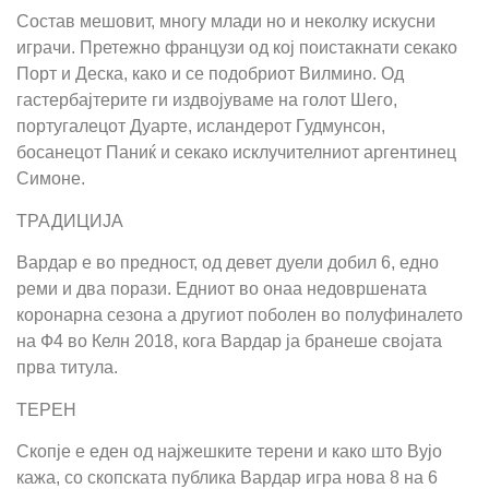
Состав мешовит, многу млади но и неколку искусни
играчи. Претежно французи од кој поистакнати секако
Порт и Деска, како и се подобриот Вилмино. Од
гастербајтерите ги издвојуваме на голот Шего,
португалецот Дуарте, исландерот Гудмунсон,
босанецот Паниќ и секако исклучителниот аргентинец
Симоне.
ТРАДИЦИЈА
Вардар е во предност, од девет дуели добил 6, едно
реми и два порази. Едниот во онаа недовршената
коронарна сезона а другиот поболен во полуфиналето
на Ф4 во Келн 2018, кога Вардар ја бранеше својата
прва титула.
ТЕРЕН
Скопје е еден од најжешките терени и како што Вујо
кажа, со скопската публика Вардар игра нова 8 на 6