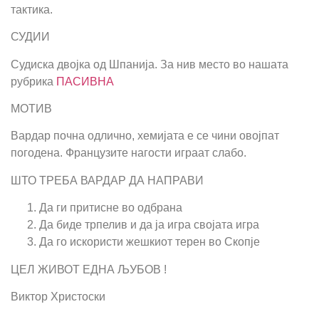
тактика.
СУДИИ
Судиска двојка од Шпанија. За нив место во нашата
рубрика
ПАСИВНА
МОТИВ
Вардар почна одлично, хемијата е се чини овојпат
погодена. Французите нагости играат слабо.
ШТО ТРЕБА ВАРДАР ДА НАПРАВИ
Да ги притисне во одбрана
Да биде трпелив и да ја игра својата игра
Да го искористи жешкиот терен во Скопје
ЦЕЛ ЖИВОТ ЕДНА ЉУБОВ !
Виктор Христоски