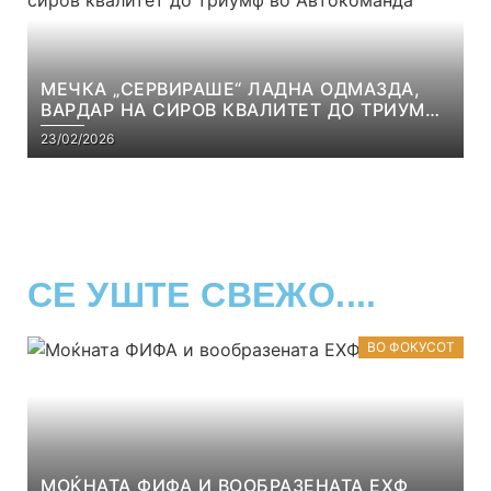
МЕЧКА „СЕРВИРАШЕ“ ЛАДНА ОДМАЗДА,
ВАРДАР НА СИРОВ КВАЛИТЕТ ДО ТРИУМФ
ВО АВТОКОМАНДА
23/02/2026
СЕ УШТЕ СВЕЖО....
ВО ФОКУСОТ
МОЌНАТА ФИФА И ВООБРАЗЕНАТА ЕХФ