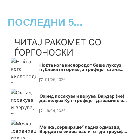
ПОСЛЕДНИ 5...
ЧИТАЈ РАКОМЕТ СО
ЃОРГОНОСКИ
Ноќта кога кислородот беше луксуз,
публиката гориво, а трофејот стана
реалност
01/06/2026
Охрид посакува и верува, Вардар (не)
дозволува Куп-трофејот да замине од
Скопје
19/04/2026
Мечка „сервираше“ ладна одмазда,
Вардар на сиров квалитет до триумф
во Автокоманда