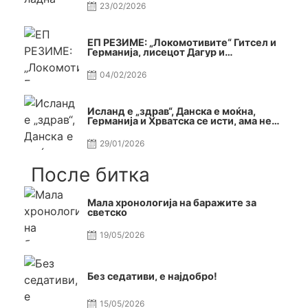
23/02/2026
ЕП РЕЗИМЕ: „Локомотивите“ Гитсел и
Германија, лисецот Дагур и
македонската гордост
04/02/2026
Исланд е „здрав“, Данска е моќна,
Германија и Хрватска се исти, ама не
се исти
29/01/2026
После битка
Мала хронологија на баражите за
светско
19/05/2026
Без седативи, е најдобро!
15/05/2026