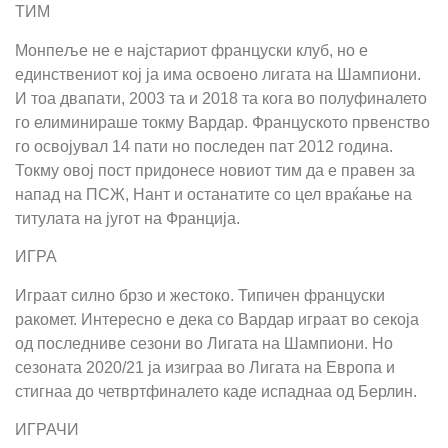
ТИМ
Монпеље не е најстариот француски клуб, но е
единствениот кој ја има освоено лигата на Шампиони.
И тоа двапати, 2003 та и 2018 та кога во полуфиналето
го елиминираше токму Вардар. Француското првенство
го освојувал 14 пати но последен пат 2012 година.
Токму овој пост придонесе новиот тим да е правен за
напад на ПСЖ, Нант и останатите со цел враќање на
титулата на југот на Франција.
ИГРА
Играат силно брзо и жестоко. Типичен француски
ракомет. Интересно е дека со Вардар играат во секоја
од последниве сезони во Лигата на Шампиони. Но
сезоната 2020/21 ја изиграа во Лигата на Европа и
стигнаа до четвртфиналето каде испаднаа од Берлин.
ИГРАЧИ