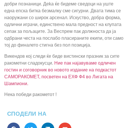
добри познаници. Дeka ќе бидеме сведоци на уште
една епска битка безмалку сме сигурни. Двата тима се
наоружани со широк арсенал. Искуство, добра форма,
одлични играчи, единствено мала предност на клупата
сепак за пољаците. За Веспрем пак должноста да ја
одбрани честа на послабо пласираните екипи, оти само
тој до финалето стигна без пол позиција.
Викендов кој следи ќе биде вистински празник за сите
ракометни сладокусци.
Ние пак најавуваме одличен
гостин и соговорник во новото издание на подкастот
САМОРАКОМЕТ, посветен на ЕХФ Ф4 во Лигата на
Шампиони.
Нека победи ракометот !
СПОДЕЛИ НА