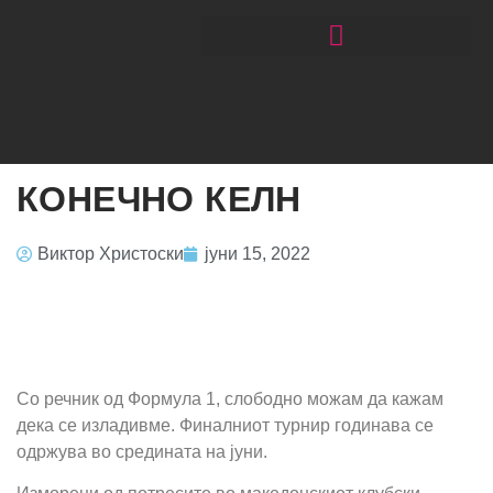
ЧИТАЈ РАКОМЕТ СО ЃОРГОНОСКИ
КОНЕЧНО КЕЛН
Виктор Христоски
јуни 15, 2022
Со речник од Формула 1, слободно можам да кажам
дека се изладивме. Финалниот турнир годинава се
одржува во средината на јуни.