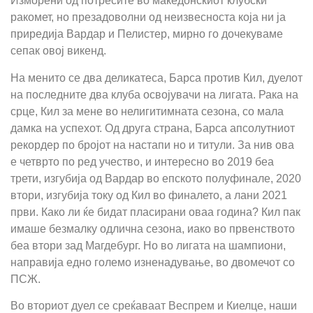
Изморени од потресите во македонскиот клубски
ракомет, но презадоволни од неизвесноста која ни ја
приредија Вардар и Пелистер, мирно го дочекуваме
сепак овој викенд.
На менито се два деликатеса, Барса против Кил, дуелот
на последните два клуба освојувачи на лигата. Рака на
срце, Кил за мене во нелигитимната сезона, со мала
дамка на успехот. Од друга страна, Барса апсолутниот
рекордер по бројот на настапи но и титули. За нив ова
е четврто по ред учество, и интересно во 2019 беа
трети, изгубија од Вардар во епското полуфинале, 2020
втори, изгубија току од Кил во финалето, а лани 2021
први. Како ли ќе бидат пласирани оваа година? Кил пак
имаше безмалку одлична сезона, иако во првенството
беа втори зад Магдебург. Но во лигата на шампиони,
направија едно големо изненадување, во двомечот со
ПСЖ.
Во вториот дуел се среќаваат Веспрем и Киелце, наши