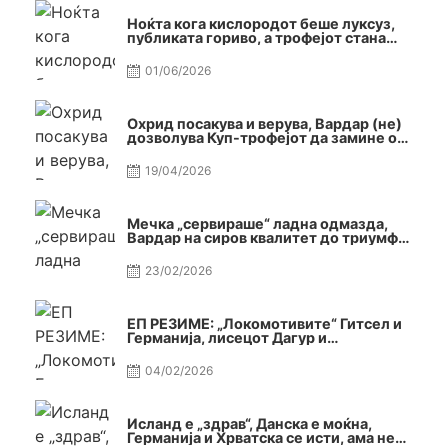
Ноќта кога кислородот беше луксуз,
публиката гориво, а трофејот стана
реалност
01/06/2026
Охрид посакува и верува, Вардар (не)
дозволува Куп-трофејот да замине од
Скопје
19/04/2026
Мечка „сервираше“ ладна одмазда,
Вардар на сиров квалитет до триумф
во Автокоманда
23/02/2026
ЕП РЕЗИМЕ: „Локомотивите“ Гитсел и
Германија, лисецот Дагур и
македонската гордост
04/02/2026
Исланд е „здрав“, Данска е моќна,
Германија и Хрватска се исти, ама не