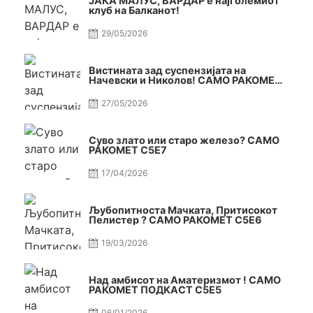
ЈАКА МАЛУС, ВАРДАР е најголемиот
клуб на Балканот!
29/05/2026
Вистината зад суспензијата на
Начевски и Николов! САМО РАКОМЕТ
С5Е8
27/05/2026
Суво злато или старо железо? САМО
РАКОМЕТ С5Е7
17/04/2026
Љубопитноста Мачката, Притисокот
Пелистер ? САМО РАКОМЕТ С5Е6
19/03/2026
Над амбисот на Аматеризмот ! САМО
РАКОМЕТ ПОДКАСТ С5E5
06/01/2026