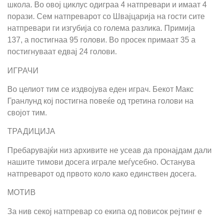
школа. Во овој циклус одиграа 4 натпревари и имаат 4
порази. Сем натпреварот со Швајцарија на гости сите
натпревари ги изгубија со голема разлика. Примија
137, а постигнаа 95 голови. Во просек примаат 35 а
постигнуваат едвај 24 голови.
ИГРАЧИ
Во целиот тим се издвојува еден играч. Бекот Макс
Гранлунд кој постигна повеќе од третина голови на
својот тим.
ТРАДИЦИЈА
Пребарувајќи низ архивите не усеав да пронајдам дали
нашите тимови досега играле меѓусебно. Останува
натпреварот од првото коло како единствен досега.
МОТИВ
За нив секој натпревар со екипа од повисок рејтинг е