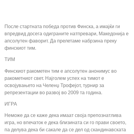
После стартната победа против Финска, а имајќи ги
впредвид досега одиграните натпревари, Македонија е
апсолутен фаворит. Да прелетаме набрзина преку
финскиот тим.
ТИМ
Финскиот ракометен тим е апсолутен анонимус во
ракометниот свет. Најголем успех на тимот е
освојувањето на Челенџ Трофејот, турнир за
репрезентации во развој во 2009 та година.
ИГРА
Неможе да се каже дека имаат своја препознатлива
игра, но впечаток е дека близината си го прави своето,
па делува дека би сакале да се дел од скандинавската