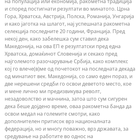
на популација или економија, ракометна традиција
и според постигнати резултати во минатото. Црна
Гора, Хрватска, Австрија, Полска, Романија, Унгарија
и како јаготка на шлагот, нај успешната ракометна
селекција последните 20 години, Франција. Пред
некој ден, како забелешка сум ставил дека
Македонија, на ова ЕП е резултатски пред една
Хрватска, домаќинот Словенија и секако пред
најголемото разочарување Србија, како комплекс
кој го влече(в)ме од почетокот на последната декада
од минатиот век. Македонија, со само еден пораз, и
две нерешени средби го освои деветото место, кое
и мене лично ми предизвикува револт,
незадоволство и мачнина, затоа што сум сигурен
дека беше дојдено време, оваа ракометна банда да
освои медал на големите смотри, како
дополнителен притисок врз националната
федерација, но и многу поважно, врз државата, за
средување на работите во однос на