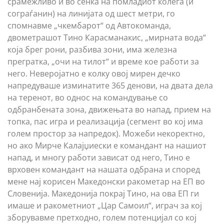
срамежливо и во сенка на помладиот колега (и
сограѓанин) на линијата од шест метри, го
спомнавме „чкембарот“ од Автокоманда,
двометрашот Тино Карасманакис, „мирната вода“
која брег рони, разбива зони, има железна
прегратка, „очи на тилот“ и време кое работи за
него. Неверојатно е колку овој мирен дечко
напредуваше изминатите 365 денови, на двата дела
на теренот, во однос на командување со
одбранбената зона, движењата во напад, прием на
топка, пас игра и реализација (сегмент во кој има
голем простор за напредок). Можеби некоректно,
но ако Мирче Калајџиески е командант на нашиот
напад, и многу работи зависат од него, Тино е
врховен командант на нашата одбрана и според
мене нај корисен Македонски ракометар на ЕП во
Словенија. Македонија покрај Тино, на ова ЕП ги
имаше и ракометниот „Цар Самоил“, играч за кој
зборувавме претходно, голем потенцијал со кој