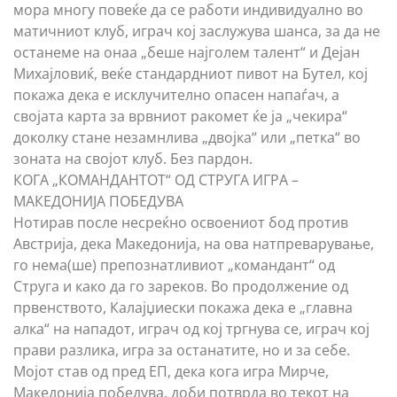
мора многу повеќе да се работи индивидуално во
матичниот клуб, играч кој заслужува шанса, за да не
останеме на онаа „беше најголем талент“ и Дејан
Михајловиќ, веќе стандардниот пивот на Бутел, кој
покажа дека е исклучително опасен напаѓач, а
својата карта за врвниот ракомет ќе ја „чекира“
доколку стане незамнлива „двојка“ или „петка“ во
зоната на својот клуб. Без пардон.
КОГА „КОМАНДАНТОТ“ ОД СТРУГА ИГРА –
МАКЕДОНИЈА ПОБЕДУВА
Нотирав после несреќно освоениот бод против
Австрија, дека Македонија, на ова натпреварување,
го нема(ше) препознатливиот „командант“ од
Струга и како да го зареков. Во продолжение од
првенството, Калајџиески покажа дека е „главна
алка“ на нападот, играч од кој тргнува се, играч кој
прави разлика, игра за останатите, но и за себе.
Мојот став од пред ЕП, дека кога игра Мирче,
Македонија победува, доби потврда во текот на