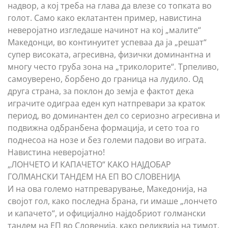
надвор, а кој треба на глава да влезе со топката во
голот. Само како еклатантен пример, навистина
неверојатно изгледаше начинот на кој „малите“
Македонци, во континуитет успеваа да ја „решат“
супер високата, агресивна, физички доминантна и
многу често груба зона на „триколорите“. Трпеливо,
самоуверено, борбено до граница на лудило. Од
друга страна, за поклон до земја е фактот дека
играчите одиграа еден куп натпревари за краток
период, во доминантен дел со сериозно агресивна и
подвижна одбранбена формација, и сето тоа го
поднесоа на нозе и без големи падови во играта.
Навистина неверојатно!
„ЛОНЧЕТО И КАПАЧЕТО“ КАКО НАЈДОБАР
ГОЛМАНСКИ ТАНДЕМ НА ЕП ВО СЛОВЕНИЈА
И на ова големо натпреварување, Македонија, на
својот гол, како последна брана, ги имаше „лончето
и капачето“, и официјално најдобриот голмански
тандем на ЕП во Словенија, како реликвија на тимот,