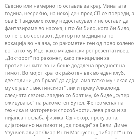
Свесно или намерно го оставив за крај. Минатата
година, несреќно, на некој ден пред СП се повреди, а
ова ЕП видовме колку недостасувал и не остави да
фантазираме во насока, што би било, кога би било,
со него во составот. Доктор по медицина по
вокација во најава, со ракометен ген од прво колено
во татко му Ице, како младински репрезентативец.
„Докторот“ по ракомет, како пеницилин за
противничките зони беше додадена вредност на
тимот. Во мојот краток работен век во еден клуб,
две години „го бркав“ да дојде, ама татко му чекал да
му се јави „ вистинскиот“ лик и преку Алкалоид,
следната сезона, заедно со брат му, ќе биде „супер
оживување“ на ракометен Бутел. Фенеоменална
техника и моторички способности, лева рака и за
нијанса послаба физика. Од чекор, преку зона,
дијагонално на пивот и „од позади“ за Бели. Диме
Узунчев алијас Омар Инги Магнусон, „рибарот“ што