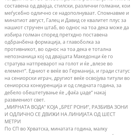
составена од двајца, стилски, различни голмани, кои
меѓусебно одлично се надополнуваат. Спомнавме и
минатиот август, Галец и Давид се квалитет плус за
нашиот стручен штаб, во однос на тоа дека може да
избира голман според претхдно поставена
одбранбена формација, а главоболка за
противникот, во однос на тоа дека е тотална
непознаница кој од двајцата Македонци ќе го
стратува натпреварот на голот и ќе „влезе во
елемент“. Едниот е веќе во Германија, и гради статус
на сениорски играч, другиот веќе освојува титули во
сениорска конкуренција и од следната година, за
дебело обештетување ќе „фаќа џаде“ накај
развиениот свет.
„МИРНАТА ВОДА“ КОЈА „БРЕГ РОНИ“, РАЗБИВА ЗОНИ
И ОДЛИЧНО СЕ ДВИЖИ НА ЛИНИЈАТА ОД ШЕСТ
МЕТРИ
По СП во Хрватска, минатата година, малку