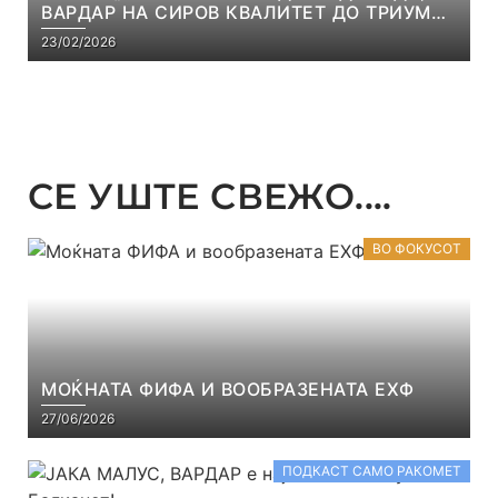
ВАРДАР НА СИРОВ КВАЛИТЕТ ДО ТРИУМФ
ВО АВТОКОМАНДА
23/02/2026
СЕ УШТЕ СВЕЖО....
ВО ФОКУСОТ
МОЌНАТА ФИФА И ВООБРАЗЕНАТА ЕХФ
27/06/2026
ПОДКАСТ САМО РАКОМЕТ