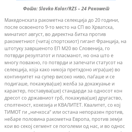
Фото: Slavko Kolar/RZS – 24 Ракомет
Македонската ракометна селекција до 20 години,
после освоеното 9-то место на СП во Хрватска,
минатиот август, во директна битка против
ракометниот (читај спортскиот) гигант Франција, на
штотуку завршеното ЕП М20 во Словенија, го
потврди резултатот и пласманот, но она што е
многу поважно, го потврди и запечати статусот на
селекција, која како никоја претхдоно игра(ше) во
континуитет на супер високо ниво, паѓаше и се
подигаше, покажува(ше) желба за докажуање и
карактер, поставува(ше) стандарди за односот кон
дресот со државниот грб, покажува(ше) другаство,
сполтеност, кохезија и КВАЛИТЕТ. Квалитет, со кој
ТИМОТ ги „ничкоса“ или остана непоразен против,
небаре половина ракометна Европа, против земји
кои во секој сегмент се поголеми од нас, и во однос