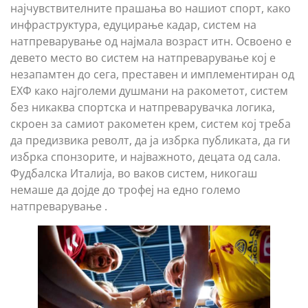
најчувствителните прашања во нашиот спорт, како
инфраструктура, едуцирање кадар, систем на
натпреварување од најмала возраст итн. Освоено е
девето место во систем на натпреварување кој е
незапамтен до сега, преставен и имплементиран од
ЕХФ како најголеми душмани на ракометот, систем
без никаква спортска и натпреварувачка логика,
скроен за самиот ракометен крем, систем кој треба
да предизвика револт, да ја избрка публиката, да ги
избрка спонзорите, и најважното, децата од сала.
Фудбалска Италија, во ваков систем, никогаш
немаше да дојде до трофеј на едно големо
натпреварување .