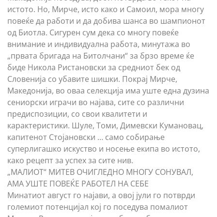
истото. Но, Мирче, исто како и Самоил, мора многу
повеќе да работи и да добива шанса во шампионот
од Биотла. Сигурен сум дека со многу повеќе
внимание и индивидуална работа, минутажа во
„првата бригада на Битолчани“ за брзо време ќе
биде Никола Ристановски за средниот бек од
Словенија со убавите шишки. Покрај Мирче,
Македонија, во оваа селекција има уште една дузина
сениорски играчи во најава, сите со различни
предиспозиции, со свои квалитети и
карактеристики. Шуле, Томи, Димевски Кумановац,
капитенот Стојановски … само собирање
суперлигашко искуство и носење екипа во истото,
како рецепт за успех за сите нив.
„МАЛИОТ“ МИТЕВ ОЧИГЛЕДНО МНОГУ СОНУВАЛ,
АМА УШТЕ ПОВЕЌЕ РАБОТЕЛ НА СЕБЕ
Минатиот август го најави, а овој јули го потврди
големиот потенцијал кој го поседува помалиот