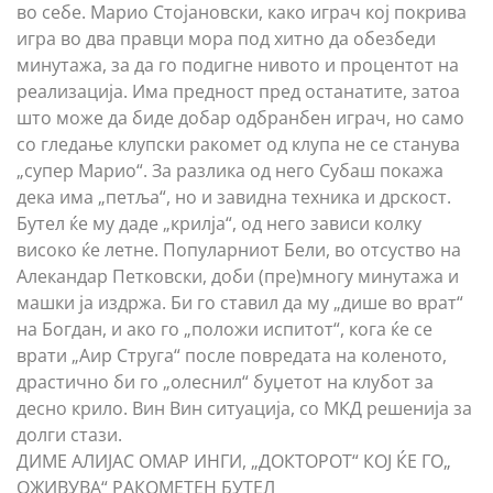
во себе. Марио Стојановски, како играч кој покрива
игра во два правци мора под хитно да обезбеди
минутажа, за да го подигне нивото и процентот на
реализација. Има предност пред останатите, затоа
што може да биде добар одбранбен играч, но само
со гледање клупски ракомет од клупа не се станува
„супер Марио“. За разлика од него Субаш покажа
дека има „петља“, но и завидна техника и дрскост.
Бутел ќе му даде „крилја“, од него зависи колку
високо ќе летне. Популарниот Бели, во отсуство на
Алекандар Петковски, доби (пре)многу минутажа и
машки ја издржа. Би го ставил да му „дише во врат“
на Богдан, и ако го „положи испитот“, кога ќе се
врати „Аир Струга“ после повредата на коленото,
драстично би го „олеснил“ буџетот на клубот за
десно крило. Вин Вин ситуација, со МКД решенија за
долги стази.
ДИМЕ АЛИЈАС ОМАР ИНГИ, „ДОКТОРОТ“ КОЈ ЌЕ ГО„
ОЖИВУВА“ РАКОМЕТЕН БУТЕЛ