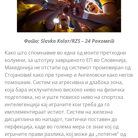
Фото: Slavko Kolar/RZS – 24 Ракомет
Како што спомнавме во една од моите претходни
колумни, за штотуку завршеното ЕП во Словенија,
Македонија не отстапи од системот промовиран од
Стојановиќ како прв тренер и Ангеловски како негов
помошник. Систем на агресивна и длабока зона,
која бара исклучително вискоко ниво на физичка
подготовка, но и уште повиско ниво на спортска
интелегенција кај играчите кои треба да го
имплементираат истиот. Систем на железна
дисциплина во нападот, тактички поставен до
перфекција, каде во голема мера се знае кој од
играчите прави разлика, кој може да „потегне“ од