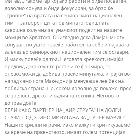
Митев. „Ракометар кој ако работи и биде посветен,
доволно сонува и биде фокусиран, за брзо ќе
„тропне“ на вратата на сениорскиот национален
тим“ – затворен цитат од минатогодишната
завршна колумна за јуначкиот подвиг на нашите
момци во Хрватска. Очигледно дека Дамјан многу
сонувал, но уште повеќе работел на себе и најавата
за влез во сениорскиот национален тим се оствари.
И малку повеќе од тоа. Неговата кревкост, имајќи
предвид дека сеуште расте и се формира, го
оневозможи да добива повеќе минутажа, играјќи во
напад само кога Македонија менуваше лев бек на
поблиска страна. Но, сосем доволно да покаже, пред
се зрелост, дрскот и одлична техника. Неговото
допрва доаѓа!
БЕЛИ КАКО ПАРТНЕР НА „АИР СТРУГА“ НА ДОЛГИ
СТАЗИ, ПОД ХТИНО МИНУТАЖА ЗА „СУПЕР МАРИО“
Нашите крилни играчи, иако малку ги критикувавме
за време на првенството, имаат голем потенцијал