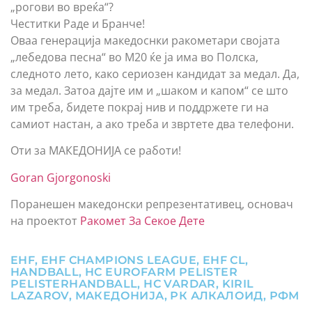
„рогови во вреќа“?
Честитки Раде и Бранче!
Оваа генерација македоснки ракометари својата
„лебедова песна“ во М20 ќе ја има во Полска,
следното лето, како сериозен кандидат за медал. Да,
за медал. Затоа дајте им и „шаком и капом“ се што
им треба, бидете покрај нив и поддржете ги на
самиот настан, а ако треба и звртете два телефони.
Оти за МАКЕДОНИЈА се работи!
Goran Gjorgonoski
Поранешен македонски репрезентативец, основач
на проектот
Ракомет За Секое Дете
EHF
,
EHF CHAMPIONS LEAGUE
,
EHF CL
,
HANDBALL
,
HC EUROFARM PELISTER
PELISTERHANDBALL
,
HC VARDAR
,
KIRIL
LAZAROV
,
МАКЕДОНИЈА
,
РК АЛКАЛОИД
,
РФМ