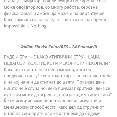
стана „гладијатор“ и дели лекции по Европа. Кога
може овој вториов, со многу работа, серозна
физика, фокус и амбиција може и нашиот Узучев.
Како кампањата на на еден светски познат бренд –
Impossible is Nothing!
Фото: Slavko Kolar/RZS – 24 Ракомет
РАДЕ И БРАНЧЕ КАКО АТИПИЧНИ СТРУЧЊАЦИ,
ПЕДАГОЗИ, КОЛЕГИ.. ЌЕ ГИ ИСКОРИСТИ НЕКОЈ ИЛИ?
Како што ништо не е невозможно, кога си
предводен од луѓе кои знаат кај се, знаат каде треба
и на кој начин да стигнат до целта. Покажаа дека
ништо не е случајно, дека примаат критики, дека се
луѓе кои може да згрешат, но и дека „им гине екипа“.
Ќе го искористиме нивното знаење, искуство и
менаџерски способности, како дел од стручниот
штаб на сениорите или ќе останеме да бидеме