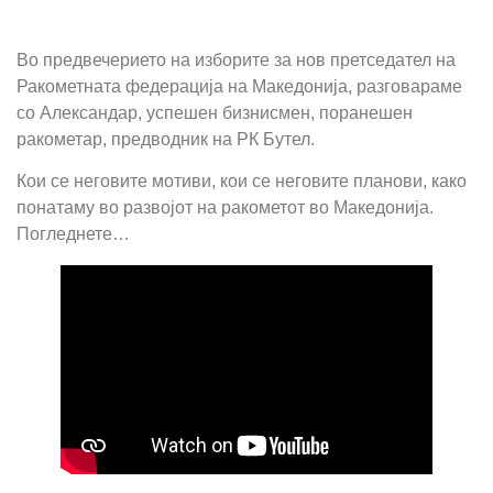
Во предвечерието на изборите за нов претседател на
Ракометната федерација на Македонија, разговараме
со Александар, успешен бизнисмен, поранешен
ракометар, предводник на РК Бутел.
Кои се неговите мотиви, кои се неговите планови, како
понатаму во развојот на ракометот во Македонија.
Погледнете…