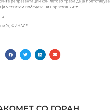
ските репрезентации кои летово треба да ја претставув
ја честитам победата на норвежанките.
та
они Ж, ФИНАЛЕ
АКОМЕТ СО ГОРАН