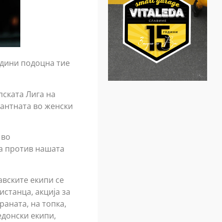
одини подоцна тие
пската Лига на
нантната во женски
 во
ра против нашата
авските екипи се
истанца, акција за
раната, на топка,
едонски екипи,