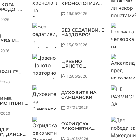
ХРОНОЛОГИЈА
 КОГА
НА БАРАЖИТЕ
ОРОДОТ
ЗА СВЕТСКО
ЛУКСУЗ,
19/05/2026
КАТА
/2026
О, А
ЈОТ
БЕЗ СЕДАТИВИ, Е
НАЈДОБРО!
Д
ОСТ
УВА И
А, ВАРДАР
15/05/2026
ДОЗВОЛУВА
/2026
РОФЕЈОТ
МИНЕ ОД
ЦРВЕНО
Е
ЦРНОТО
ПОВТОРНО ВО
ИРАШЕ“
МОДА!
А
12/05/2026
ДА,
/2026
Р НА
В
ДУХОВИТЕ НА
ТЕТ ДО
САНДАНСКИ
ЗИМЕ:
Ф ВО
МОТИВИТЕ“
КОМАНДА
Л И
07/05/2026
НИЈА,
/2026
ОТ ДАГУР
ЕДОНСКАТА
ОХРИДСКА
СТ
РАКОМЕТНА
Д Е
ПРОЛЕТ!
В“, ДАНСКА
НА,
04/05/2026