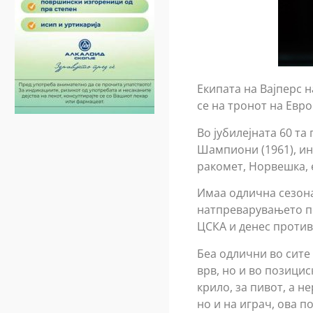
Екипата на Вајперс 
се на тронот на Евро
Во јубилејната 60 т
Шампиони (1961), ин
ракомет, Норвешка,
Имаа одлична сезона
натпреварувањето по
ЦСКА и денес против 
Беа одлични во сите 
врв, но и во позицис
крило, за пивот, а н
но и на играч, ова 