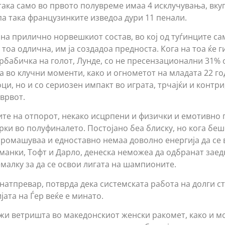
така само во првото полувреме имаа 4 исклучувања, вкуп
па така французинките изведоа дури 11 пенали.
 на прилично норвешкиот состав, во кој од туѓинците с
тоа одлична, им ја создадоа предноста. Кога на тоа ќе г
бабичка на голот, Лунде, со не пресензационални 31% 
а во клучни моменти, како и огнометот на младата 22 год
, но и со сериозен импакт во играта, трчајќи и контри,
 врвот.
лите на отпорот, некако исцрпени и физички и емотивно
рки во полуфиналето. Постојано беа блиску, но кога бе
промашуваа и едноставно немаа доволно енергија да се 
манки, Тофт и Дарло, денеска неможеа да одбранат заед
емалку за да се освои лигата на шампионите.
 натпревар, потврда дека системската работа на долги ст
ата на Ѓер веќе е минато.
жи ветришта во македонскиот женски ракомет, како и м