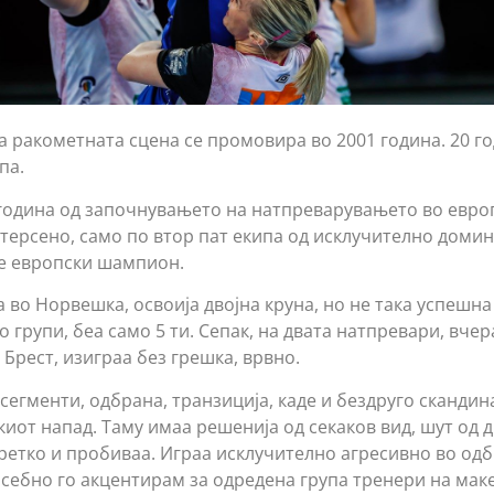
на ракометната сцена се промовира во 2001 година. 20 г
па.
а година од започнувањето на натпреварувањето во евро
терсено, само по втор пат екипа од исклучително доми
 е европски шампион.
 во Норвешка, освоија двојна круна, но не така успешна
 групи, беа само 5 ти. Сепак, на двата натпревари, вче
Брест, изиграа без грешка, врвно.
сегменти, одбрана, транзиција, каде и бездруго скандин
киот напад. Таму имаа решенија од секаков вид, шут од д
еретко и пробиваа. Играа исклучително агресивно во одб
посебно го акцентирам за одредена група тренери на мак