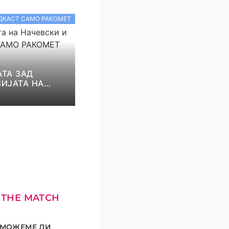
ДКАСТ САМО РАКОМЕТ
ТА ЗАД
ИЈАТА НА
И И НИКОЛОВ!
КОМЕТ С5Е8
 THE MATCH
МОЖЕМЕ ЛИ