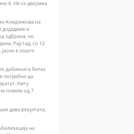
но 6. Не се двоумеа
амо Кнедликова на
и додадеме и
од одбрана, но
ини, Рајстад, со 12
 јасно е зошто
 по добиената битка
ше потребно да
вратат. Ниту
но повеќе од 7
ази дава резултати,
обилизација на