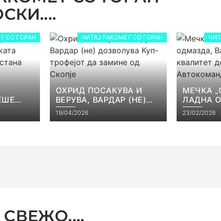
КИ....
Т СО ГОРАН
ЧИТАЈ РАКОМЕТ СО ГОРАН
ЧИТ
ОХРИД ПОСАКУВА И
МЕЧКА „
ЕШЕ
ВЕРУВА, ВАРДАР (НЕ)
ЛАДНА 
КАТА
ДОЗВОЛУВА КУП-
ВАРДАР 
19/04/2026
23/02/2026
ЕЈОТ
ТРОФЕЈОТ ДА ЗАМИНЕ
КВАЛИТЕ
СТ
ОД СКОПЈЕ
ВО АВТ
СВЕЖО....