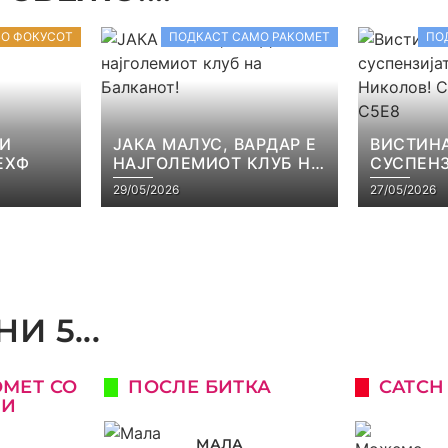
ВО ФОКУСОТ
ПОДКАСТ САМО РАКОМЕТ
ПО
 И
ЈАКА МАЛУС, ВАРДАР Е
ВИСТИНА
ЕХФ
НАЈГОЛЕМИОТ КЛУБ НА
СУСПЕНЗ
БАЛКАНОТ!
НАЧЕВСК
29/05/2026
27/05/2026
САМО РА
И 5...
ОМЕТ СО
ПОСЛЕ БИТКА
CATCH
КИ
МАЛА