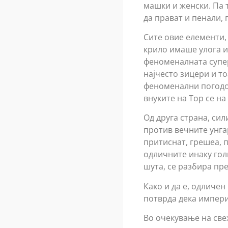
машки и женски. Па 
да прават и пенали, 
Сите овие елементи,
крило имаше улога и 
феноменалната супер
најчесто зицери и то
феноменални погодоци
внуките на Тор се на
Од друга страна, си
против вечните унга
притиснат, грешеа, 
одличните инаку гол
шута, се разбира пр
Како и да е, одличен
потврда дека империј
Во очекување на све