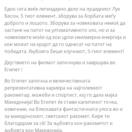
Едно сега веќе легендарно дело на луцидниот Лук
Бесон, 5 тиот елемент, зборува за борбата меѓу
доброто и лошото. Зборува за човековата немоќ да
застане на патот на ултимативното зло, но и за
човековите моќи од кои црпи неизмерна енергија и
кои можат на крајот да го однесат на патот на
победата. Љубовта беше клучниот, 5-тиот елемент!
Дејствието на филмот започнува и завршува во
Египет !
Во Египет започна и величествената
репрезентативна кариера на најголемиот
ракометар, можеби и спортист, кој го дала мајка
Македонија! Во Египет ќе стави капитенот точка,
извичник, на блескавата фантастичната улога во и
за македонскиот, светскиот ракомет. Кире ти
благодарам за сè! За љубовта кон ракометот и
љубовта кон Македонија.