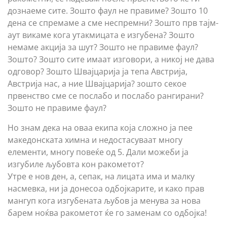
дознаеме сите. Зошто фаул не правиме? Зошто 10
дена се спремаме а сме неспремни? Зошто прв тајм-
аут викаме кога утакмицата е изгубена? Зошто
немаме акција за шут? Зошто не правиме фаул?
Зошто? Зошто сите имаат изговори, а никој не дава
одговор? Зошто Швајцарија ја тепа Австрија,
Австрија нас, а ние Швајцарија? зошто секое
првенство сме се послабо и послабо рангирани?
Зошто не правиме фаул?
Но знам дека на оваа екипа која сложно ја пее
македонската химна и недостасуваат многу
елементи, многу повеќе од 5. Дали можеби ја
изгубиле љубовта кон ракометот?
Утре е нов ден, а, сепак, на лицата има и малку
насмевка, ни ја донесоа одбојкарите, и како прав
мангуп кога изгубената љубов ја менува за нова
барем ноќва ракометот ќе го заменам со одбојка!