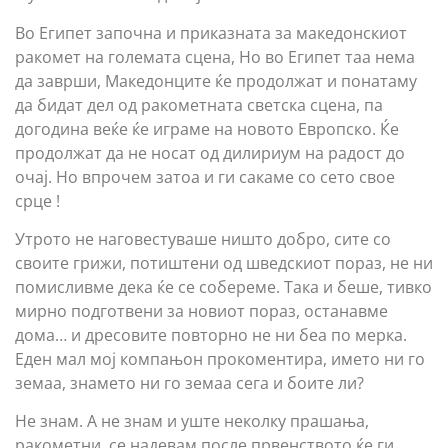
Во Египет започна и приказната за македонскиот
ракомет на големата сцена, Но во Египет таа нема
да заврши, Mакедонците ќе продолжат и понатаму
да бидат дел од ракометната светска сцена, па
догодина веќе ќе играме на новото Eвропско. Ќе
продолжат да не носат од дилириум на радост до
очај. Но впрочем затоа и ги сакаме со сето свое
срце !
Утрото не наговестуваше ништо добро, сите со
своите грижи, потиштени од шведскиот пораз, не ни
помисливме дека ќе се собереме. Така и беше, тивко
мирно подготвени за новиот пораз, останавме
дома… и дресовите повторно не ни беа по мерка.
Еден мал мој компањон прокоментира, името ни го
земаа, знамето ни го земаа сега и боите ли?
Не знам. А не знам и уште неколку прашања,
ракометни, се надевам после првенството ќе ги