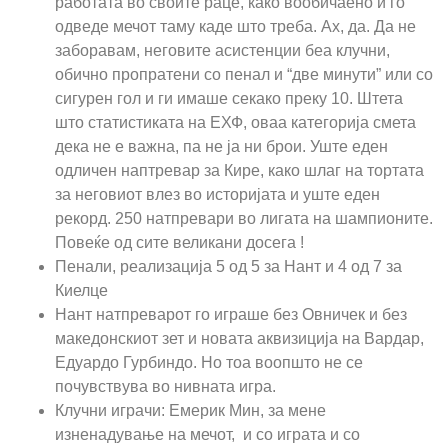
работата во своите раце, како вообичаено и го
одведе мечот таму каде што треба. Ах, да. Да не
заборавам, неговите асистенции беа клучни,
обично пропратени со пенал и “две минути” или со
сигурен гол и ги имаше секако преку 10. Штета
што статистиката на ЕХФ, оваа категорија смета
дека не е важна, па не ја ни брои. Уште еден
одличен наптревар за Кире, како шлаг на тортата
за неговиот влез во историјата и уште еден
рекорд. 250 натпревари во лигата на шампионите.
Повеќе од сите великани досега !
Пенали, реализација 5 од 5 за Нант и 4 од 7 за
Киелце
Нант натпреварот го играше без Овничек и без
македонскиот зет и новата аквизиција на Вардар,
Едуардо Гурбиндо. Но тоа воопшто не се
почувствува во нивната игра.
Клучни играчи: Емерик Мин, за мене
изненaдување на мечот, и со играта и со