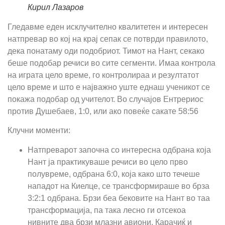
Кирил Лазаров
Гледавме еден исклучително квалитетен и интересен
натпревар во кој на крај сепак се потврди правилото,
дека понатаму оди подобриот. Тимот на Нант, секако
беше подобар речиси во сите сегменти. Имаа контрола
на играта цело време, го контролираа и резултатот
цело време и што е најважно уште еднаш ученикот се
покажа подобар од учителот. Во случајов Ентрериос
против Душебаев, 1:0, или ако повеќе сакате 58:56
Клучни моменти:
Натпреварот започна со интересна одбрана која
Нант ја практикуваше речиси во цело прво
полувреме, одбрана 6:0, која како што течеше
нападот на Киелце, се трансформираше во брза
3:2:1 одбрана. Брзи беа бековите на Нант во таа
трансформација, па така лесно ги отсекоа
нивните два брзи млазни авиони, Карачиќ и