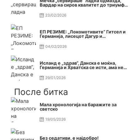
Мечка „сервираше“ ладна одмазда,
Вардар на сиров квалитет до триумф
во Автокоманда
23/02/2026
ЕП РЕЗИМЕ: „Локомотивите“ Гитсел и
Германија, лисецот Дагур и
македонската гордост
04/02/2026
Исланд е „здрав“, Данска е моќна,
Германија и Хрватска се исти, ама не
се исти
29/01/2026
После битка
Мала хронологија на баражите за
светско
19/05/2026
Без седативи, е најдобро!