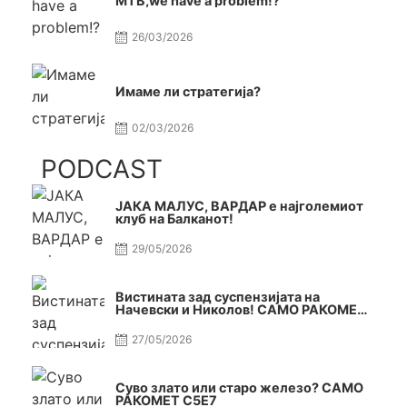
МТВ,we have a problem!?
26/03/2026
Имаме ли стратегија?
02/03/2026
PODCAST
ЈАКА МАЛУС, ВАРДАР е најголемиот
клуб на Балканот!
29/05/2026
Вистината зад суспензијата на
Начевски и Николов! САМО РАКОМЕТ
С5Е8
27/05/2026
Суво злато или старо железо? САМО
РАКОМЕТ С5Е7