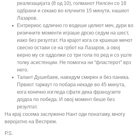
реализацијата (8 од 10), голманот Нилсен со 18
одбрани и секако во клучните 15 минути, нашиот
Лазаров.
Ентрериос одлично го водеше целиот меч, дури во
ризичните моменти играше дрско седум на шест,
иако без резултат. На крајот кога се кршеше мечот
свесно остави се на грбот на Лазаров, а овој
верно му се оддолжи со три гола по ред и со уште
толку асистенции. Не помогна ни “фластерот” врз
него.
Талант Душебаев, навидум смирен и без паника.
Првиот тајмаут го побара некаде во 45 минута,
кога конечно изгледа сфати дека французите
дојдоа по победа. И овој момент беше без
резултат.
На крај сосема заслужено Нант оди понатаму, многу
веројатно на Веспрем.
Р.Ѕ.