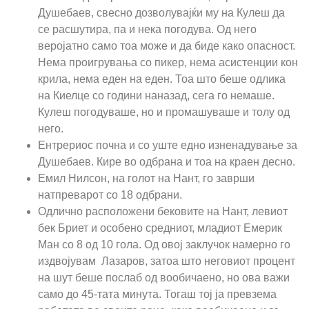
Душебаев, свесно дозволувајќи му на Кулеш да
се расшутира, па и нека погодува. Од него
веројатно само тоа може и да биде како опасност.
Нема проигрувања со пикер, нема асистенции кон
крила, нема еден на еден. Тоа што беше одлика
на Киелце со години наназад, сега го немаше.
Кулеш погодуваше, но и промашуваше и толу од
него.
Ентрериос почна и со уште едно изненадување за
Душебаев. Кире во одбрана и тоа на краен десно.
Емил Нилсон, на голот на Нант, го заврши
натпреварот со 18 одбрани.
Одлично расположени бековите на Нант, левиот
бек Бриет и особено средниот, младиот Емерик
Ман со 8 од 10 гола. Од овој заклучок намерно го
издвојувам Лазаров, затоа што неговиот процент
на шут беше послаб од вообичаено, но ова важи
само до 45-тата минута. Тогаш тој ја превзема