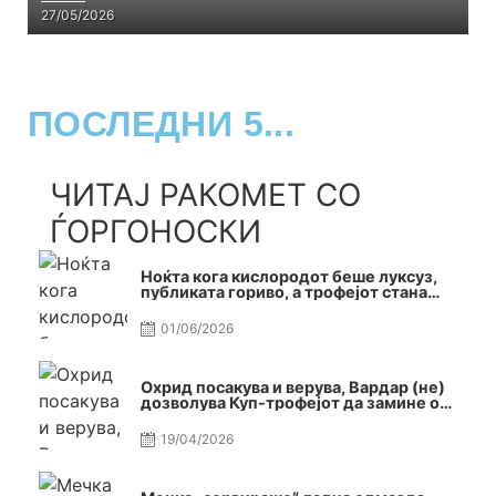
С5Е8
27/05/2026
ПОСЛЕДНИ 5...
ЧИТАЈ РАКОМЕТ СО
ЃОРГОНОСКИ
Ноќта кога кислородот беше луксуз,
публиката гориво, а трофејот стана
реалност
01/06/2026
Охрид посакува и верува, Вардар (не)
дозволува Куп-трофејот да замине од
Скопје
19/04/2026