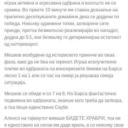
играа активна и агресивна одбрана и воопшто не се
срамеа. Во првите 10 минути им ставиа дознаење на
прилично десеткуваните домаќини дека се дојдени по
победа. Неколку одземени топки, затворени сите
приоди, притоа безмилосно реализирајќи во нападот,
дојдоа до 5:1, кои безмалку го детерминираа остатокот
од натпреварот.
Мешков возбудени од историското првенче во оваа
фаза, како да не беа на теренот. Играа исклучително
плитко во одбраната па вонсериските бекови на Барса
лесно 1 на 1 или со пас на пикер ја решаваа секоја
ситуација.
Мешков се обиде и со 7 на 6. Но Барса фантастично
подвижна во одбраната, знаеше кого треба да затвора,
а тоа беше единствено Скубе.
Алонсо на тајмаутот викаше БИДЕТЕ ХРАБРИ, тоа не
е едноставно но сепак им даде крила, а со неколку свои