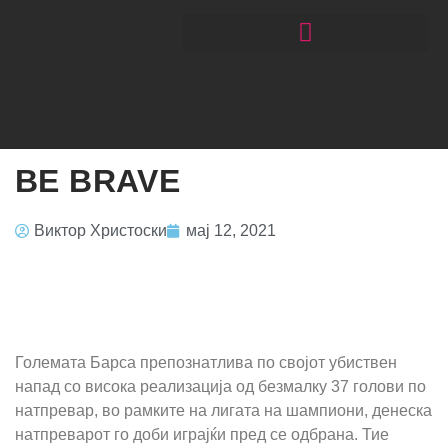
ЧИТАЈ РАКОМЕТ СО ЃОРГОНОСКИ
BE BRAVE
Виктор Христоски
мај 12, 2021
Големата Барса препознатлива по својот убиствен
напад со висока реализација од безмалку 37 голови по
натпревар, во рамките на лигата на шампиони, денеска
натпреварот го доби играјќи пред се одбрана. Тие