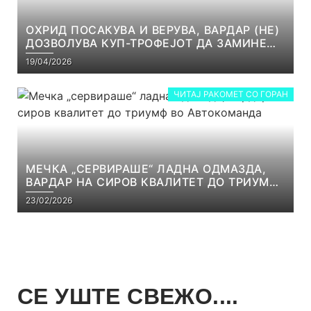
ОХРИД ПОСАКУВА И ВЕРУВА, ВАРДАР (НЕ)
ДОЗВОЛУВА КУП-ТРОФЕЈОТ ДА ЗАМИНЕ
ОД СКОПЈЕ
19/04/2026
ЧИТАЈ РАКОМЕТ СО ГОРАН
МЕЧКА „СЕРВИРАШЕ“ ЛАДНА ОДМАЗДА,
ВАРДАР НА СИРОВ КВАЛИТЕТ ДО ТРИУМФ
ВО АВТОКОМАНДА
23/02/2026
СЕ УШТЕ СВЕЖО....