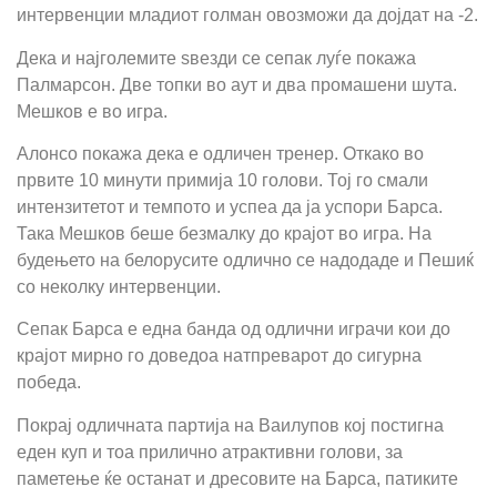
интервенции младиот голман овозможи да дојдат на -2.
Дека и најголемите ѕвезди се сепак луѓе покажа
Палмарсон. Две топки во аут и два промашени шута.
Мешков е во игра.
Алонсо покажа дека е одличен тренер. Откако во
првите 10 минути примија 10 голови. Тој го смали
интензитетот и темпото и успеа да ја успори Барса.
Така Мешков беше безмалку до крајот во игра. На
будењето на белорусите одлично се надодаде и Пешиќ
со неколку интервенции.
Сепак Барса е една банда од одлични играчи кои до
крајот мирно го доведоа натпреварот до сигурна
победа.
Покрај одличната партија на Ваилупов кој постигна
еден куп и тоа прилично атрактивни голови, за
паметење ќе останат и дресовите на Барса, патиките