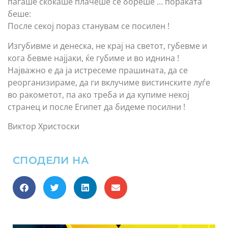
паѓаше скокаше плачеше се бореше … пораката
беше:
После секој пораз станувам се посилен !
Изгубивме и денеска, не крај на светот, губевме и
кога бевме најјаки, ќе губиме и во иднина !
Најважно е да ја истресеме прашината, да се
реорганизираме, да ги вклучиме вистинските луѓе
во ракометот, па ако треба и да купиме некој
странец и после Египет да бидеме посилни !
Виктор Христоски
СПОДЕЛИ НА