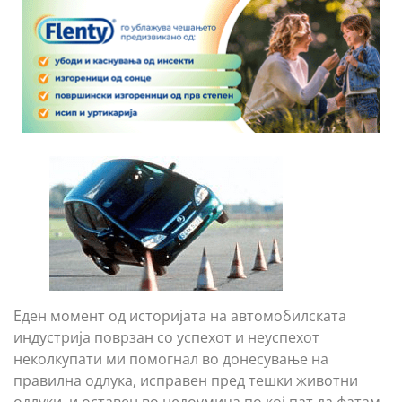
Еден момент од историјата на автомобилската
индустрија поврзан со успехот и неуспехот
неколкупати ми помогнал во донесување на
правилна одлука, исправен пред тешки животни