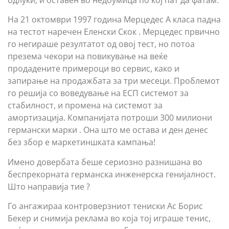
одлуки, и оставен во недоумица по кој пат да фатам.
На 21 октомври 1997 година Мерцедес А класа падна
на тестот наречен Еленски Скок . Mерцедес првично
го негираше резултатот од овој тест, но потоа
презема чекори на повикување на веќе
продадените примероци во сервис, како и
запирање на продажбата за три месеци. Проблемот
го решија со воведување на ЕСП системот за
стабилност, и промена на системот за
амортизација. Компанијата потроши 300 милиони
германски марки . Она што ме остава и ден денес
без збор е маркетиншката кампања!
Имено довербата беше сериозно разнишана во
беспрекорната германска инженерска генијалност.
Што направија тие ?
Го ангажираа контроверзниот тениски Ас Борис
Бекер и снимија реклама во која тој играше тенис,