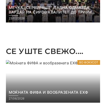
МЕЧКА „СЕРВИРАШЕ“ ЛАДНА ОДМАЗДА,
ВАРДАР НА СИРОВ КВАЛИТЕТ ДО ТРИУМФ
ВО АВТОКОМАНДА
23/02/2026
СЕ УШТЕ СВЕЖО....
ВО ФОКУСОТ
МОЌНАТА ФИФА И ВООБРАЗЕНАТА ЕХФ
27/06/2026