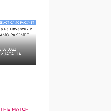
ДКАСТ САМО РАКОМЕТ
ТА ЗАД
ИЈАТА НА
И И НИКОЛОВ!
КОМЕТ С5Е8
 THE MATCH