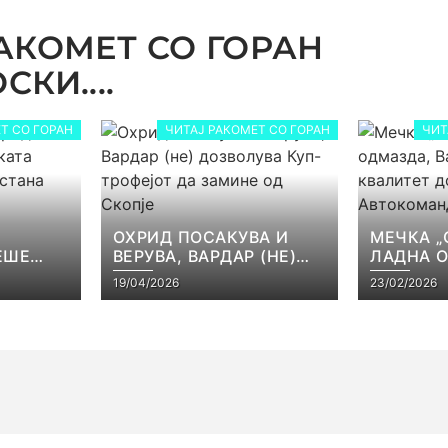
АКОМЕТ СО ГОРАН
КИ....
Т СО ГОРАН
ЧИТАЈ РАКОМЕТ СО ГОРАН
ЧИТ
ОХРИД ПОСАКУВА И
МЕЧКА „
ЕШЕ
ВЕРУВА, ВАРДАР (НЕ)
ЛАДНА 
КАТА
ДОЗВОЛУВА КУП-
ВАРДАР 
19/04/2026
23/02/2026
ЕЈОТ
ТРОФЕЈОТ ДА ЗАМИНЕ
КВАЛИТЕ
СТ
ОД СКОПЈЕ
ВО АВТ