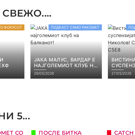
СВЕЖО....
ВО ФОКУСОТ
ПОДКАСТ САМО РАКОМЕТ
ПО
 И
ЈАКА МАЛУС, ВАРДАР Е
ВИСТИНА
ЕХФ
НАЈГОЛЕМИОТ КЛУБ НА
СУСПЕНЗ
БАЛКАНОТ!
НАЧЕВСК
29/05/2026
27/05/2026
САМО РА
И 5...
ОМЕТ СО
ПОСЛЕ БИТКА
CATCH