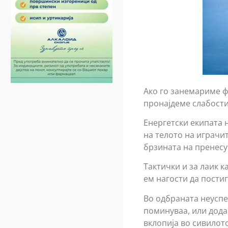
Ако го занемариме ф
пронајдеме слабост
Енергетски екипата 
на телото на играчи
брзината на пренесу
Тактички и за лаик к
ем нагости да постиг
Во одбраната неуспе
поминуваа, или додав
вклопија во сивилото