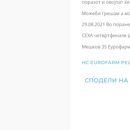
поразот и овојпат ќе
Можеби грешам а мож
29.08.2021 Во поран
СЕХА четвртфинале 
Мешков 35 Еурофарм
HC EUROFARM PEL
СПОДЕЛИ НА