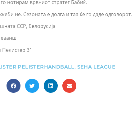
 го нотирам врвниот стратег Бабиќ.
еби не. Сезоната е долга и таа ќе го даде одговорот.
ешната ССР, Белорусија
реванш
 Пелистер 31
ISTER PELISTERHANDBALL
,
SEHA LEAGUE