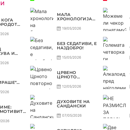
КИ
МАЛА
ХРОНОЛОГИЈА
 КОГА
НА БАРАЖИТЕ
ОРОДОТ
ЗА СВЕТСКО
ЛУКСУЗ,
19/05/2026
КАТА
/2026
О, А
ЈОТ
БЕЗ СЕДАТИВИ, Е
НАЈДОБРО!
Д
ОСТ
УВА И
А, ВАРДАР
15/05/2026
ДОЗВОЛУВА
/2026
РОФЕЈОТ
МИНЕ ОД
ЦРВЕНО
Е
ЦРНОТО
ПОВТОРНО ВО
ИРАШЕ“
МОДА!
А
12/05/2026
ДА,
/2026
Р НА
В
ДУХОВИТЕ НА
ТЕТ ДО
САНДАНСКИ
ЗИМЕ:
Ф ВО
МОТИВИТЕ“
КОМАНДА
Л И
07/05/2026
НИЈА,
/2026
ОТ ДАГУР
ЕДОНСКАТА