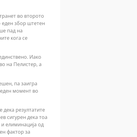
странет во второто
о еден збор штетен
еше пад на
ите кога се
единствено. Иако
о на Пелистер, а
ешен, па заигра
 еден момент во
е дека резултатите
ев сигурен дека тоа
з и елиминација од
ен фактор за