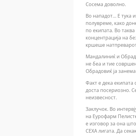
Сосема доволно.
Во нападот… Е тука и
полувреме, кaко дон
по екипата. Во таква
концентрација на бе
кршеше натпреварот в
Мандалиниќ и Обрадо
не беа и тие соврше
Обрадовиќ ја занема
Факт е дека екипата 
доста посериозно. С
неизвесност.
Заклучок. Во интервj
на Еурофарм Пелистер
е изговор за она што
СЕХА лигата. Да сек