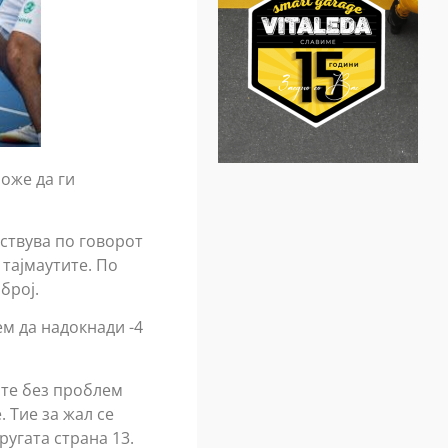
оже да ги
уствува по говорот
 тајмаутите. По
број.
ем да надокнади -4
ите без проблем
 Тие за жал се
ругата страна 13.