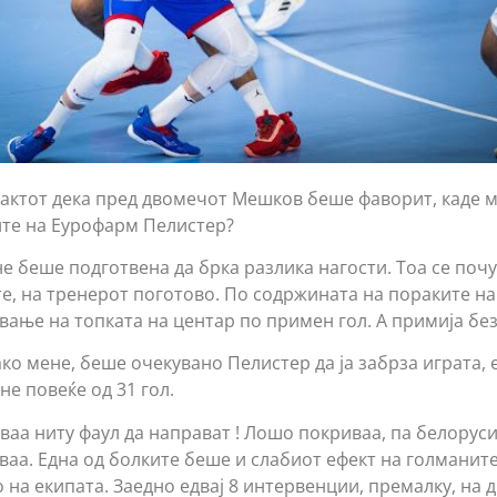
актот дека пред двомечот Мешков беше фаворит, каде м
ите на Еурофарм Пелистер?
не беше подготвена да брка разлика нагости. Тоа се поч
те, на тренерот поготово. По содржината на пораките на
вање на топката на центар по примен гол. А примија без
ако мене, беше очекувано Пелистер да ја забрза играта, 
не повеќе од 31 гол.
ваа ниту фаул да направат ! Лошо покриваа, па белорус
аа. Една од болките беше и слабиот ефект на голманите.
 на екипата. Заедно едвај 8 интервенции, премалку, на д