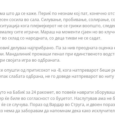
ма што да се каже. Периќ по незнам кој пат, конечно от
есен сосила во сала. Силување, пробивање, солирање, с
 ситуација кога плејмејкерот не се грижи воопшто, след
змалку сите играчи. Мараш на моменти сјаен но во клучн
о склад со народната, со деца тикви не се садат.
виќ делуваа најприбрано. Па за нив преодната оценка 
ни. Мандалиниќ промаши пенал при единственото водств
ри својата игра во одбраната.
се опушти од притисокот на -8, кога натпреварот беше р
епак слабата одбрана, не го доведе натпреварот во ниту
уто на Бабиќ за 24 ракомет, во повеќе наврати зборуваш
 ќе биле во согласност со буџетот. Наслутував ама не б
 ќе се случува. Пораз од Вардар во Струга, и двоен пора
ако нема да заборавам да напомнам дека како исклучител