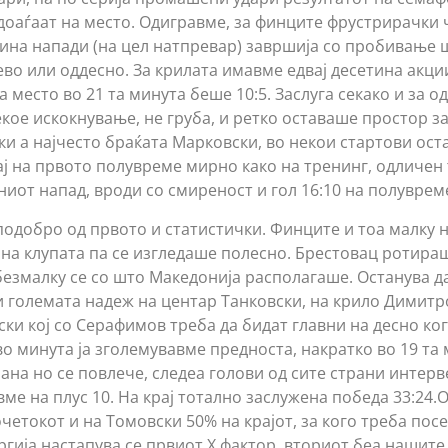
доаѓаат на место. Одигравме, за финците фрустрирачки 
тина напади (на цел натпревар) завршија со пробивање ш
ево или оддесно. За крилата имавме едвај десетина акци
а место во 21 та минута беше 10:5. Заслуга секако и за о
кое искокнување, не груба, и ретко оставаше простор за
ки а најчесто браќата Марковски, во некои стартови ост
ј на првото полувреме мирно како на тренинг, одличен 
ниот напад, вроди со смиреност и гол 16:10 на полуврем
одобро од првото и статистички. Финците и тоа малку 
а на клупата па се изгледаше полесно. Брестовац ротира
езмалку се со што Македонија располагаше. Останува д
 големата надеж на центар Танковски, на крило Димитро
ки кој со Серафимов треба да бидат главни на десно ког
во минута ја зголемувавме предноста, накратко во 19 та
рана но се повлече, следеа голови од сите страни интер
ме на плус 10. На крај тотално заслужена победа 33:24.
етокот и на Томовски 50% на крајот, за кого треба посе
ргија настапува се првиот Х фактор, вториот беа нашите