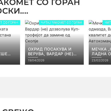
АКОМЕТ СО ГОРАН
КИ....
Т СО ГОРАН
ЧИТАЈ РАКОМЕТ СО ГОРАН
ЧИТ
ОХРИД ПОСАКУВА И
МЕЧКА „
ЕШЕ
ВЕРУВА, ВАРДАР (НЕ)
ЛАДНА 
КАТА
ДОЗВОЛУВА КУП-
ВАРДАР 
19/04/2026
23/02/2026
ЕЈОТ
ТРОФЕЈОТ ДА ЗАМИНЕ
КВАЛИТЕ
СТ
ОД СКОПЈЕ
ВО АВТ