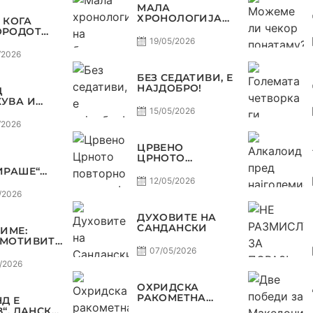
МАЛА
ХРОНОЛОГИЈА
 КОГА
НА БАРАЖИТЕ
ОРОДОТ
ЗА СВЕТСКО
ЛУКСУЗ,
19/05/2026
КАТА
/2026
О, А
ЈОТ
БЕЗ СЕДАТИВИ, Е
НАЈДОБРО!
Д
ОСТ
УВА И
А, ВАРДАР
15/05/2026
ДОЗВОЛУВА
/2026
РОФЕЈОТ
МИНЕ ОД
ЦРВЕНО
Е
ЦРНОТО
ПОВТОРНО ВО
ИРАШЕ“
МОДА!
А
12/05/2026
ДА,
/2026
Р НА
В
ДУХОВИТЕ НА
ТЕТ ДО
САНДАНСКИ
ЗИМЕ:
Ф ВО
МОТИВИТЕ“
КОМАНДА
Л И
07/05/2026
НИЈА,
/2026
ОТ ДАГУР
ЕДОНСКАТА
ОХРИДСКА
СТ
РАКОМЕТНА
Д Е
ПРОЛЕТ!
В“, ДАНСКА