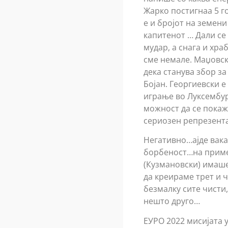
Жарко постигнаа 5 г
е и бројот на земен
капитенот … Дали се
мудар, а снага и хр
сме немале. Маџовск
дека станува збор за
Бојан. Георгиевски е
играње во Луксембург
можност да се покаж
сериозен репрезент
Негативно…ајде вака
борбеност…на приме
(Кузмановски) имаше
да креираме трет и 
безмалку сите чисти
нешто друго…
ЕУРО 2022 мисијата 