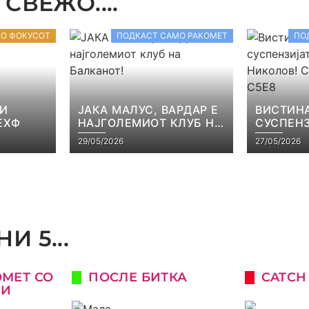
СВЕЖО....
ВО ФОКУСОТ
ПОДКАСТ САМО РАКОМЕТ
ПО
 И
ЈАКА МАЛУС, ВАРДАР Е
ВИСТИНА
ЕХФ
НАЈГОЛЕМИОТ КЛУБ НА
СУСПЕНЗ
БАЛКАНОТ!
НАЧЕВСК
29/05/2026
27/05/2026
САМО РА
И 5...
ОМЕТ СО
ПОСЛЕ БИТКА
CATCH
КИ