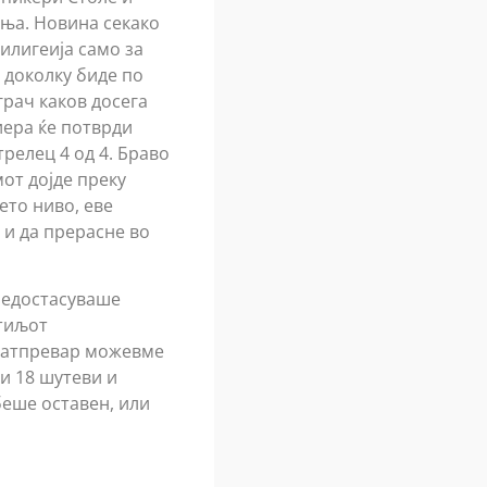
ања. Новина секако
илигеија само за
 доколку биде по
грач каков досега
иера ќе потврди
трелец 4 од 4. Браво
от дојде преку
ето ниво, еве
 и да прерасне во
 недостасуваше
тиљот
 натпревар можевме
и 18 шутеви и
беше оставен, или