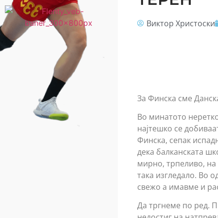
Виктор Христоски
За Финска сме Данск
Во минатото неретк
најтешко се добиваат
Финска, сепак испад
дека балканската шко
мирно, трпеливо, на
така изгледало. Во 
свежо а имавме и р
Да тргнеме по ред. 
недостиг на натпрев