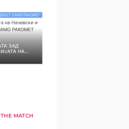
ДКАСТ САМО РАКОМЕТ
ТА ЗАД
ИЈАТА НА
И И НИКОЛОВ!
КОМЕТ С5Е8
 THE MATCH