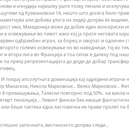
олови и изнудија најмалку уште толку пенали и исклучув
и шутеви од Кузмановски 14, нешто што досега било прив
 наметнува или добива улога на лидер допрва ќе видиме,
аброст има, Македонија може да добие еден вонсериски и
и е освежување во тимот иако кој ја прати неговата кар
 врвен одбрамбен играч, за борец и овојпат и одличен с
 второто големо освежување но во наводници, тој во тим
 и втора лига во Франција а тоа сепак е далеку под наш
е па преку репрезентацијата да дојде до добар трансфер
ативец.
 И покрај апсолутната доминација кај одредени играчи
р Манасков, Никола Марковски… Велко Марковски… Фи
 8 промашувања, Талески повторно под 50%.. на ваков
четврт пеналџија… Левиот фински бек имаше фантастичн
, или беше тактика една ластовичка не прави пролет па 
успешно започната, вистинското допрва следи…