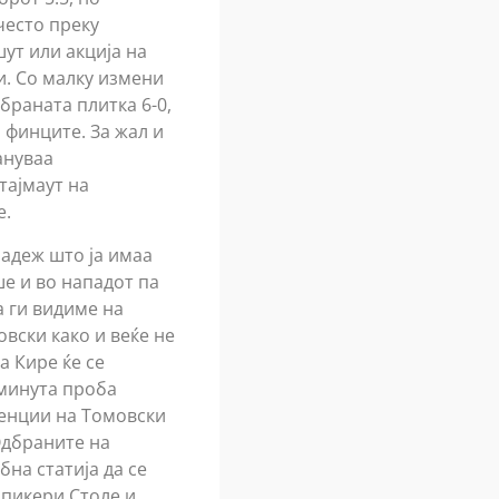
често преку
ут или акција на
и. Со малку измени
дбраната плитка 6-0,
 финците. За жал и
ануваа
тајмаут на
е.
надеж што ја имаа
ше и во нападот па
а ги видиме на
вски како и веќе не
а Кире ќе се
 минута проба
венции на Томовски
Одбраните на
бна статија да се
 пикери Столе и