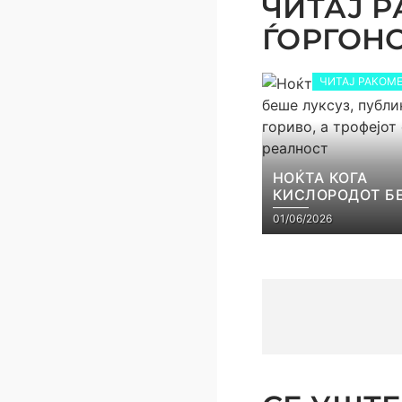
ЧИТАЈ Р
ЃОРГОНОС
ЧИТАЈ РАКОМЕ
НОЌТА КОГА
КИСЛОРОДОТ Б
ЛУКСУЗ, ПУБЛИ
01/06/2026
ГОРИВО, А ТРОФ
СТАНА РЕАЛНО