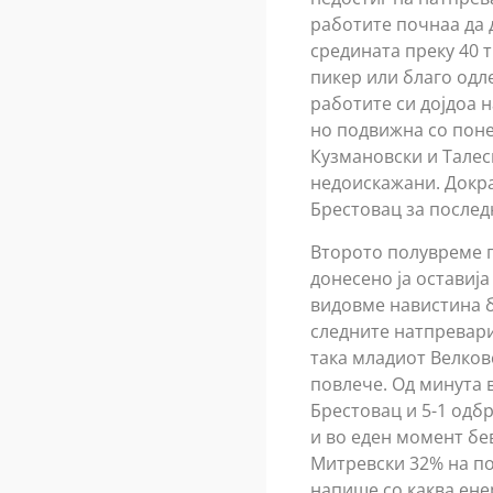
работите почнаа да 
средината преку 40 
пикер или благо одл
работите си дојдоа н
но подвижна со поне
Кузмановски и Талес
недоискажани. Докра
Брестовац за послед
Второто полувреме п
донесено ја оставиј
видовме навистина б
следните натпревари
така младиот Велковс
повлече. Од минута 
Брестовац и 5-1 одб
и во еден момент бев
Митревски 32% на поч
напише со каква ене