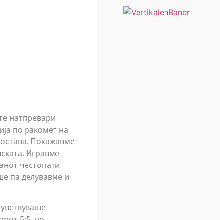
те натпревари
ија по ракомет на
постава. Покажавме
вската. Игравме
канот честопати
ше па делувавме и
 чувствуваше
рот 5:5, но