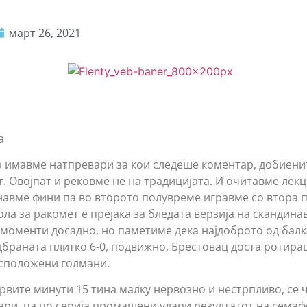
март 26, 2021
а
о имавме натпревари за кои следеше коментар, добиени
. Овојпат и рековме не на традицијата. И очитавме лекц
навме фини па во второто полувреме игравме со втора 
ла за ракомет е прејака за бледата верзија на скандина
 моменти досадно, но паметиме дека најдоброто од бал
одбраната плитко 6-0, подвижно, Брестовац доста ротира
асположени голмани.
Првите минути 15 тина малку нервозно и нестрпливо, се
ари, па по серија промашени удари резултатот на семафо