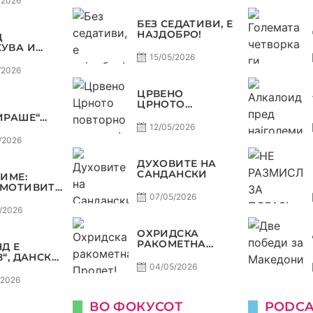
/2026
О, А
ЈОТ
БЕЗ СЕДАТИВИ, Е
НАЈДОБРО!
Д
ОСТ
УВА И
А, ВАРДАР
15/05/2026
ДОЗВОЛУВА
/2026
РОФЕЈОТ
МИНЕ ОД
ЦРВЕНО
Е
ЦРНОТО
ПОВТОРНО ВО
ИРАШЕ“
МОДА!
А
12/05/2026
ДА,
/2026
Р НА
В
ДУХОВИТЕ НА
ТЕТ ДО
САНДАНСКИ
ЗИМЕ:
Ф ВО
МОТИВИТЕ“
КОМАНДА
Л И
07/05/2026
НИЈА,
/2026
ОТ ДАГУР
ЕДОНСКАТА
ОХРИДСКА
СТ
РАКОМЕТНА
Д Е
ПРОЛЕТ!
В“, ДАНСКА
НА,
04/05/2026
НИЈА И
/2026
СКА СЕ
 АМА НЕ СЕ
ВО ФОКУСОТ
PODCA