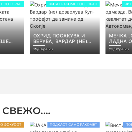
Т СО ГОРАН
ЧИТАЈ РАКОМЕТ СО ГОРАН
ЧИТ
ОХРИД ПОСАКУВА И
МЕЧКА „
ЕШЕ
ВЕРУВА, ВАРДАР (НЕ)
ЛАДНА 
КАТА
ДОЗВОЛУВА КУП-
ВАРДАР 
19/04/2026
23/02/2026
ЕЈОТ
ТРОФЕЈОТ ДА ЗАМИНЕ
КВАЛИТЕ
СТ
ОД СКОПЈЕ
ВО АВТ
СВЕЖО....
ВО ФОКУСОТ
ПОДКАСТ САМО РАКОМЕТ
ПО