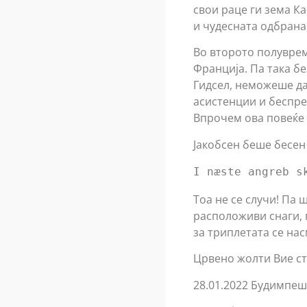
свои раце ги зема К
и чудесната одбрана 
Во второто полуврем
Франција. Па така б
Гидсел, неможеше да
асистенции и беспре
Впрочем ова повеќе 
Јакобсен беше бесен
Тоа не се случи! Па 
расположиви снаги, 
за триплетата се на
Црвено жолти Вие ст
28.01.2022 Будимпеш