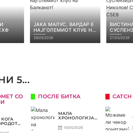
 И
ЈАКА МАЛУС, ВАРДАР Е
ВИСТИНА
ЕХФ
НАЈГОЛЕМИОТ КЛУБ НА
СУСПЕНЗ
БАЛКАНОТ!
НАЧЕВСК
29/05/2026
27/05/2026
САМО РА
И 5...
ОМЕТ СО
ПОСЛЕ БИТКА
CATCH
КИ
МАЛА
ХРОНОЛОГИЈА
 КОГА
НА БАРАЖИТЕ
ОРОДОТ
ЗА СВЕТСКО
ЛУКСУЗ,
19/05/2026
КАТА