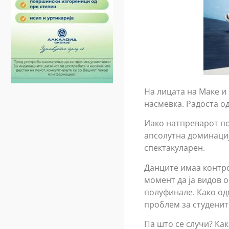
На лицата на Маке и
насмевка. Радоста о
Иако натпреварот по
апсолутна доминациј
спектакуларен.
Данците имаа контро
момент да ја видов 
полуфинале. Како од
проблем за студенит
Па што се случи? Как