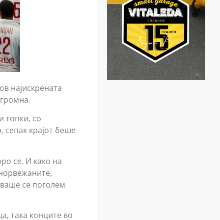
дов најискрената
огромна.
 топки, со
, сепак крајот беше
о се. И како на
 норвежаните,
уваше се поголем
а, така конците во