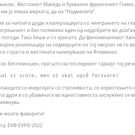
ањелас. Жестокиот Македа и буквално фуриозниот Гомез, 
им ја земаа мерката, да на “Надмените”.
е за наплата дојде и калкулацијата со неиграњето на гл
езгрешниот и без полемика еден од најдобрите во доаѓа
 погоди. Така беше и со крилата. Да феноменалниот Ха
корна реализација на седмерците но тој овојпат не го в
со страста и жестината наликуваше на Фламенко.
 но беспомошен, при што на последниот тајмаут тој рече
шпанците со енергијата со стрпливоста, со користењето 
па дури и со убавината во едноставноста заслужено се 
смевнува.
е моите фаворити!
та, ЕХФ ЕУРО 2022