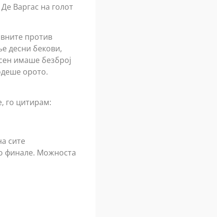
Де Варгас на голот
авните против
ње десни бекови,
нсен имаше безброј
одеше орото.
, го цитирам:
на сите
во финале. Можноста